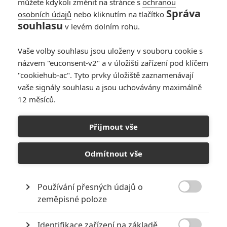
můžete kdykoli změnit na stránce s
ochranou
Správa
osobních údajů
nebo kliknutím na tlačítko
souhlasu
v levém dolním rohu.
Vaše volby souhlasu jsou uloženy v souboru cookie s
názvem "euconsent-v2" a v úložišti zařízení pod klíčem
"cookiehub-ac". Tyto prvky úložiště zaznamenávají
vaše signály souhlasu a jsou uchovávány maximálně
12 měsíců.
Box Office: Kong je král...i
když možná spíš králíček
Přijmout vše
Napsal:
Petr Slavík - (Anarvin)
, 13.03.2017 06:28
Odmítnout vše
Používání přesných údajů o

zeměpisné poloze
Identifikace zařízení na základě