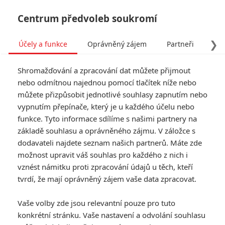
Centrum předvoleb soukromí
❯
Účely a funkce
Oprávněný zájem
Partneři
Pro
Tog
Shromažďování a zpracování dat můžete přijmout
navi
nebo odmítnou najednou pomocí tlačítek níže nebo
můžete přizpůsobit jednotlivé souhlasy zapnutím nebo
vypnutím přepínače, který je u každého účelu nebo
funkce. Tyto informace sdílíme s našimi partnery na
základě souhlasu a oprávněného zájmu. V záložce s
dodavateli najdete seznam našich partnerů. Máte zde
možnost upravit váš souhlas pro každého z nich i
vznést námitku proti zpracování údajů u těch, kteří
tvrdí, že mají oprávněný zájem vaše data zpracovat.
Vaše volby zde jsou relevantní pouze pro tuto
konkrétní stránku. Vaše nastavení a odvolání souhlasu