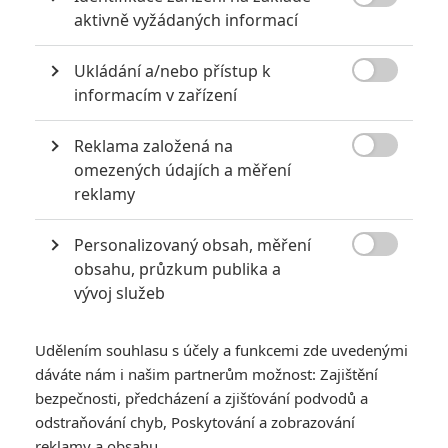

aktivně vyžádaných informací
Ukládání a/nebo přístup k

informacím v zařízení
Reklama založená na
Zobrazit dalších 6 obrázků

omezených údajích a měření
reklamy
Kong utržil víc, než se čekalo, ale oproti Godzillovi je to
pořád prcek. Logan a Get Out dál bodují.
Personalizovaný obsah, měření

obsahu, průzkum publika a
Léto bývalo synonymem pro hollywoodské velkofilmy. Z
vývoj služeb
tohoto pohledu začíná už pár let léto v březnu. Nejdřív tenhle
termín nenápadně zkoušely
Hunger Games
, loni se přidali
Udělením souhlasu s účely a funkcemi zde uvedenými
Batman se Supermanem nebo
Zootopia
, letos už to frčí týden
dáváte nám i našim partnerům možnost: Zajištění
co týden. V amerických kinosálech se postupně střídají
bezpečnosti, předcházení a zjišťování podvodů a
Logan
,
Kong
,
Kráska a zvíře
,
Power Rangers
nebo
Ghost in
odstraňování chyb, Poskytování a zobrazování
the Shell
. Jak jsme k tomuto trendu dospěli? Hollywoodská
reklamy a obsahu