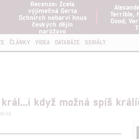
Recenze: Zcela
Alexand
výjimečná Gerta
Terrible, 
Schnirch nebarví hnus
Good, Ve
českých dějin
T
narůžovo
ZE
ČLÁNKY
VIDEA
DATABÁZE
SERIÁLY
 král...i když možná spíš král
 06:28