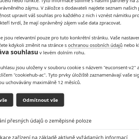
účelu nebo funkce. Tyto informace sdílíme s našimi partnery na 
otože Kniha džunglí tam dala 150mega, a to kvůli tomu že
rávněného zájmu. V záložce s dodavateli najdete seznam našich 
sku. Můj osobní tip je teda 450 Amerika, 120 Čína a 450
ost upravit váš souhlas pro každého z nich i vznést námitku pro
y.
 kteří tvrdí, že mají oprávněný zájem vaše data zpracovat.
t každý týden :D
e jsou relevantní pouze pro tuto konkrétní stránku. Vaše nastave
0
0
ete kdykoli změnit na stránce s
ochranou osobních údajů
nebo kl
em zrovna četl,že to bude masakr,ale svůj názor již měnit
áva souhlasu
v levém dolním rohu.
uhlasu jsou uloženy v souboru cookie s názvem "euconsent-v2" a 
klíčem "cookiehub-ac". Tyto prvky úložiště zaznamenávají vaše si
0
sou uchovávány maximálně 12 měsíců.
elkem zničující, Logan, Ghost in the Shell, Kong, Kráska a
vše
Odmítnout vše
0
0
e tú miliardu nedá.V ten den je i premiera Trainspottingu
ání přesných údajů o zeměpisné poloze
myslím,že otvirák Krásky a zvířetě bude síce hezkej,ale
90 mega a 2 tyden kol 30 mega. Nevím jak je to v Čine,ale
 Krasce a zvířeti nastoupí Power Rangers,tak si tam na ní
ikace zařízení na základě aktivně vyžádaných informací