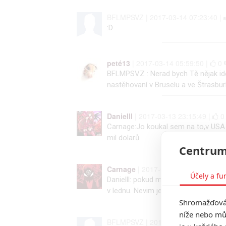
BFLMPSVZ | 2017-03-14 07:23:40 |
:D
peté13
| 2017-03-14 05:59:50 |
0
BFLMPSVZ : Nerad bych Tě nějak ide
nastěhovaní v Bruselu a ve Štrasbur
Danielll
| 2017-03-13 23:15:49 |
Carnage:Jo koukal sem na to,v USA
mil dolarů.
Centrum
Carnage
| 2017-03-13 22:48:58 |
Účely a fu
Danielll: pokud mi něco neuniklo ta
v lednu. Nevim jestli teda v US má a
Shromažďován
níže nebo mů
BFLMPSVZ | 2017-03-13 22:38:56 |