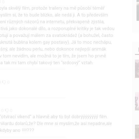
0
yla skvělý film, protože trailery na mě působí téměř
yslím si, že to bude blízko, ale nedá ji. A to především
čtení různých názorů na internetu, překvapeně zjistila,
ívá jako dokonalé dílo, a rozporuplné kritiky je tak vedou
otují a považují málem za svatokrádež (a bohužel, často
ouknutá bublina kolem gay postavy). Já to moc nechápu,
šný, ale žádnou perlu, nebo dokonce nejlepší animák
v tom nevidím, ale možná to je tím, že jsem ho prvně
 a tak mi tam chybí takový ten "srdcový" vztah.
0
0
0
0
"otvírací víkend" a hlavně aby to byl dobrýýýýýýýý film.
iliardu dolarů,že? Dle mne si myslím,že asi nepadne,ale
kdyby ano !!!!???