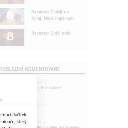
6
Recenze: Godzilla x
Kong: Nové impérium
8
Recenze: Opičí muž
POSLEDNÍ KOMENTOVANÉ
3
ČLÁNEK | 01.08.2026 16:40
Marvel nečekaně zrušil již schválené
pokračování
s
433
FILM | 01.08.2026 07:11
拆彈專家
mocí tlačítek
1
pínače, který
ČLÁNEK | 30.07.2026 20:14
Děti krve a kostí: Regulérní trailer představuje