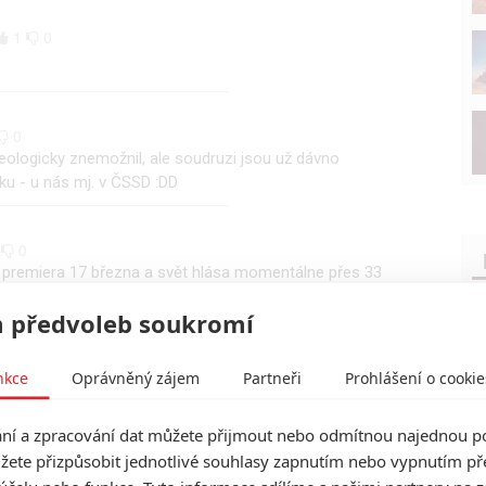
1
0
0
ologicky znemožnil, ale soudruzi jsou už dávno
ku - u nás mj. v ČSSD :DD
0
0
 premiera 17 března a svět hlása momentálne přes 33
 předvoleb soukromí
0
0
nkce
Oprávněný zájem
Partneři
Prohlášení o cookie
k Trainspotting 2 měl premiéru už v únoru a v UK dokonce
ž březen.
í a zpracování dat můžete přijmout nebo odmítnou najednou po
žete přizpůsobit jednotlivé souhlasy zapnutím nebo vypnutím pře
0
0