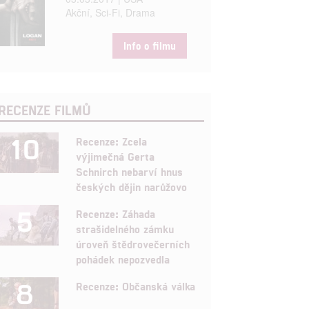
Akční, Sci-Fi, Drama
Info o filmu
RECENZE FILMŮ
10
Recenze: Zcela
výjimečná Gerta
Schnirch nebarví hnus
českých dějin narůžovo
5
Recenze: Záhada
strašidelného zámku
úroveň štědrovečerních
pohádek nepozvedla
8
Recenze: Občanská válka