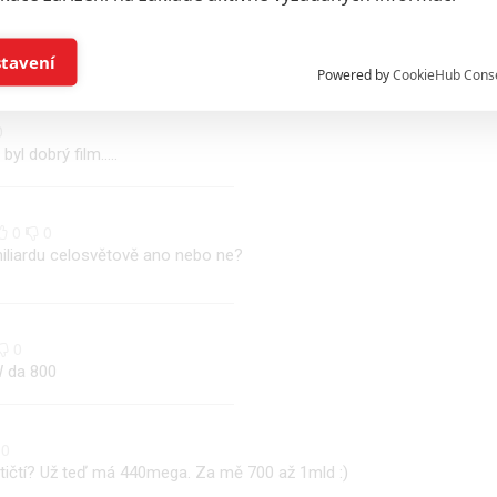
odně preferují takovéhle akčné blbůstky.Vsadím boty,že
 nejsilnejších tržeb.Krásku bych tipnul celosvětovo na
í a/nebo přístup k informacím v zařízení
stavení
Powered by
CookieHub Cons
a založená na omezených údajích a měření reklamy
0
yl dobrý film.....
alizovaný obsah, měření obsahu, průzkum publika a vývoj
0
0
 miliardu celosvětově ano nebo ne?
hlasu s účely a funkcemi zde uvedenými dáváte nám i našim pa
štění bezpečnosti, předcházení a zjišťování podvodů a odstraňov
a zobrazování reklamy a obsahu
0
W da 800
0
tičtí? Už teď má 440mega. Za mě 700 až 1mld :)