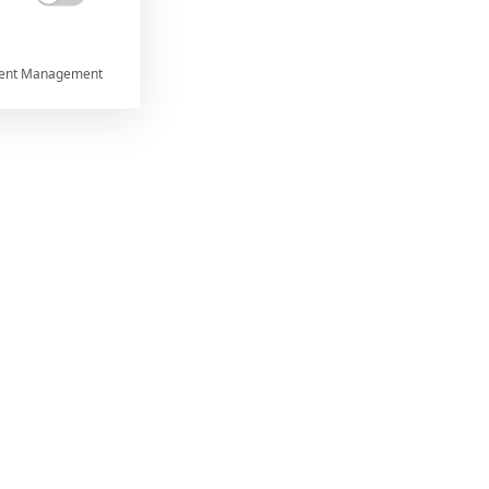

ent Management



rtnerům
ání chyb,