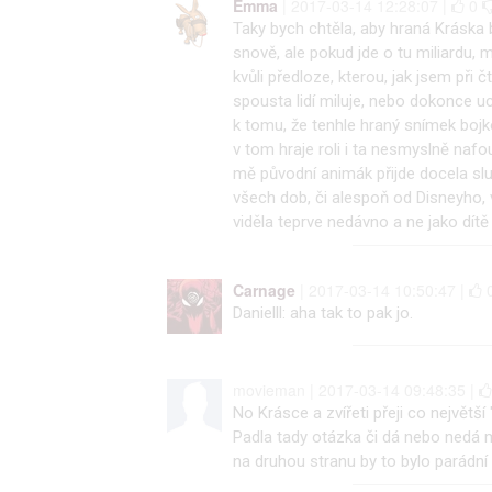
Emma
| 2017-03-14 12:28:07 |
0
Taky bych chtěla, aby hraná Kráska b
snově, ale pokud jde o tu miliardu, m
kvůli předloze, kterou, jak jsem při 
spousta lidí miluje, nebo dokonce uct
k tomu, že tenhle hraný snímek bojk
v tom hraje roli i ta nesmyslně naf
mě původní animák přijde docela slu
všech dob, či alespoň od Disneyho, 
viděla teprve nedávno a ne jako dítě
Carnage
| 2017-03-14 10:50:47 |
Danielll: aha tak to pak jo.
movieman | 2017-03-14 09:48:35 |
No Krásce a zvířeti přeji co největší 
Padla tady otázka či dá nebo nedá m
na druhou stranu by to bylo parádní 