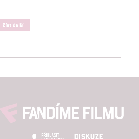
číst další
DISKUZE
PŘIHLÁSIT