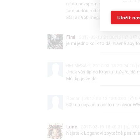
nikdo nevspomene.Ponevač Činane h
tam budou mít Power Rangers jedni z
Ukládán
Uložit na
850 až 950 mega.
Reklam
Fimi
| 2017-03-13 21:08:15 |
0
je mi jedno kolik to dá, hlavně aby to b
Person
služeb
BFLMPSVZ | 2017-03-13 20:24:15 |
Jinak váš tip na Krásku a Zvíře, dá
Udělením sou
Můj tip je že dá.
možnost: Zaji
Poskytování 
Roman | 2017-03-13 19:03:00 |
0
600 da najviac a ani to nie skvor W
Lune
| 2017-03-13 18:46:31 |
0
Nejste k Loganovi zbytečně pesimis