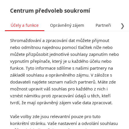
Centrum předvoleb soukromí
❯
Účely a funkce
Oprávněný zájem
Partneři
Pro
Tog
Shromažďování a zpracování dat můžete přijmout
navi
nebo odmítnou najednou pomocí tlačítek níže nebo
můžete přizpůsobit jednotlivé souhlasy zapnutím nebo
vypnutím přepínače, který je u každého účelu nebo
funkce. Tyto informace sdílíme s našimi partnery na
základě souhlasu a oprávněného zájmu. V záložce s
dodavateli najdete seznam našich partnerů. Máte zde
možnost upravit váš souhlas pro každého z nich i
vznést námitku proti zpracování údajů u těch, kteří
tvrdí, že mají oprávněný zájem vaše data zpracovat.
Vaše volby zde jsou relevantní pouze pro tuto
konkrétní stránku. Vaše nastavení a odvolání souhlasu