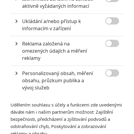

aktivně vyžádaných informací
Ukládání a/nebo přístup k

informacím v zařízení
Reklama založená na
Summit Entertainment

omezených údajích a měření
Zobrazit dalších 26 obrázků
reklamy
Personalizovaný obsah, měření
Spojení starých zlatých časů a moderní filmařiny vynáší

obsahu, průzkum publika a
do nebes i Tom Hanks. Koukněte na poslední trailery.
vývoj služeb
Když sklízel
La La Land
po své zářijové premiéře Benátkách
desetiminutové ovace ve stoje, předháněli se fanoušci a
Udělením souhlasu s účely a funkcemi zde uvedenými
kritici v superlativech, kterými nový muzikál
Damiena
dáváte nám i našim partnerům možnost: Zajištění
Chazella
(
Whiplash
) počastují. Podle mnohých jde o unikátní
bezpečnosti, předcházení a zjišťování podvodů a
odstraňování chyb, Poskytování a zobrazování
spojení moderny s kouzlem starých zlatých časů, kdy byly
reklamy a obsahu