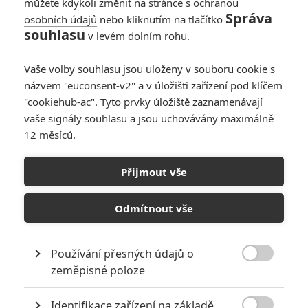
můžete kdykoli změnit na stránce s
ochranou
Správa
osobních údajů
nebo kliknutím na tlačítko
souhlasu
v levém dolním rohu.
Vaše volby souhlasu jsou uloženy v souboru cookie s
názvem "euconsent-v2" a v úložišti zařízení pod klíčem
"cookiehub-ac". Tyto prvky úložiště zaznamenávají
vaše signály souhlasu a jsou uchovávány maximálně
12 měsíců.
La La Land: Odhoďte
cynismus, blíží se ryzí
Přijmout vše
filmová radost
Odmítnout vše
Napsal:
Martin Wrobel - (Fancipal)
, 28.11.2016 09:28
Používání přesných údajů o

zeměpisné poloze
Identifikace zařízení na základě