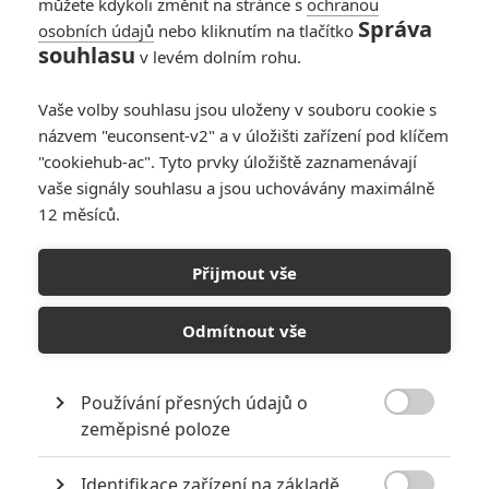
můžete kdykoli změnit na stránce s
ochranou
Správa
osobních údajů
nebo kliknutím na tlačítko
souhlasu
v levém dolním rohu.
Vaše volby souhlasu jsou uloženy v souboru cookie s
názvem "euconsent-v2" a v úložišti zařízení pod klíčem
"cookiehub-ac". Tyto prvky úložiště zaznamenávají
vaše signály souhlasu a jsou uchovávány maximálně
12 měsíců.
Avengers: Infinity War:
Spider-Man se vůbec
Přijmout vše
nemusí ukázat
Odmítnout vše
Napsal:
Petr Slavík - (Anarvin)
, 17.10.2016 19:56
Používání přesných údajů o

zeměpisné poloze
Identifikace zařízení na základě