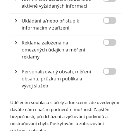

aktivně vyžádaných informací
Ukládání a/nebo přístup k

informacím v zařízení
Reklama založená na

omezených údajích a měření
Zobrazit dalších 8 obrázků
reklamy
Personalizovaný obsah, měření
Aneb koho určitě můžeme v Avengers 3 očekávat a

obsahu, průzkum publika a
koho naopak rozhodně ne.
vývoj služeb
Se
Spider-Manem
je to složité. Filmová práva na postavu
patří studiu
Sony
. To platí a propaguje jeho samostanté filmy.
Udělením souhlasu s účely a funkcemi zde uvedenými
Přičemž přinejmenším
Spider-Mana: Homecoming
pro
Sony
dáváte nám i našim partnerům možnost: Zajištění
produkuje
Marvel
. Ten si na oplátku postavu mohl půjčit do
bezpečnosti, předcházení a zjišťování podvodů a
odstraňování chyb, Poskytování a zobrazování
Captain America: Civil War
. Jak to ale bude dál, není zatím
reklamy a obsahu