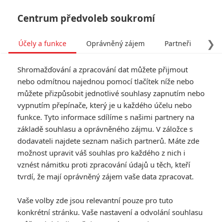
Centrum předvoleb soukromí
❯
Účely a funkce
Oprávněný zájem
Partneři
Pro
Tog
Shromažďování a zpracování dat můžete přijmout
navi
nebo odmítnou najednou pomocí tlačítek níže nebo
můžete přizpůsobit jednotlivé souhlasy zapnutím nebo
vypnutím přepínače, který je u každého účelu nebo
funkce. Tyto informace sdílíme s našimi partnery na
základě souhlasu a oprávněného zájmu. V záložce s
dodavateli najdete seznam našich partnerů. Máte zde
možnost upravit váš souhlas pro každého z nich i
vznést námitku proti zpracování údajů u těch, kteří
tvrdí, že mají oprávněný zájem vaše data zpracovat.
Vaše volby zde jsou relevantní pouze pro tuto
konkrétní stránku. Vaše nastavení a odvolání souhlasu