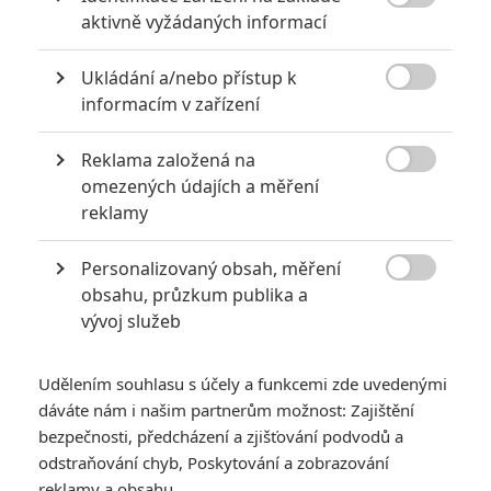

aktivně vyžádaných informací
Ukládání a/nebo přístup k

informacím v zařízení
Reklama založená na
Spider-Manovi vděčíme také za Black Panthera a Spider-

omezených údajích a měření
Man: Homecoming nakonec svého vytouženého
reklamy
záporáka nezíská. AKTUALIZOVÁNO
Personalizovaný obsah, měření
AKTUALIZACE:
Do playlistu jsme přidali ještě jedno video,

obsahu, průzkum publika a
ve kterém můžete vidět Spider-Mana v pohybu a poslechnout
vývoj služeb
si jeho nezastavitelnou pusu.
Když pomineme poslední plnohodnotný trailer na
Captaina
Udělením souhlasu s účely a funkcemi zde uvedenými
dáváte nám i našim partnerům možnost: Zajištění
Ameriku: Civil War
, objevil se Spider-Man (
Tom Holland
)
bezpečnosti, předcházení a zjišťování podvodů a
zatím jenom v jednom spotu, kde jej vidíme z dálky, jak běží
odstraňování chyb, Poskytování a zobrazování
společně s dalšími Avengery. To video najdete na první pozici
reklamy a obsahu