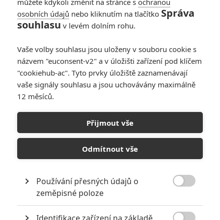
můžete kdykoli změnit na stránce s
ochranou
Správa
osobních údajů
nebo kliknutím na tlačítko
souhlasu
v levém dolním rohu.
Vaše volby souhlasu jsou uloženy v souboru cookie s
názvem "euconsent-v2" a v úložišti zařízení pod klíčem
"cookiehub-ac". Tyto prvky úložiště zaznamenávají
vaše signály souhlasu a jsou uchovávány maximálně
12 měsíců.
Captain America 3: Spider-
Man vtipkuje v novém spotu
Přijmout vše
Napsal:
Petr Slavík - (Anarvin)
, 27.04.2016 22:20
Odmítnout vše
Používání přesných údajů o

zeměpisné poloze
Identifikace zařízení na základě