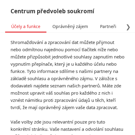
Centrum předvoleb soukromí
❯
Účely a funkce
Oprávněný zájem
Partneři
Pro
Tog
Shromažďování a zpracování dat můžete přijmout
navi
nebo odmítnou najednou pomocí tlačítek níže nebo
můžete přizpůsobit jednotlivé souhlasy zapnutím nebo
vypnutím přepínače, který je u každého účelu nebo
funkce. Tyto informace sdílíme s našimi partnery na
základě souhlasu a oprávněného zájmu. V záložce s
dodavateli najdete seznam našich partnerů. Máte zde
možnost upravit váš souhlas pro každého z nich i
vznést námitku proti zpracování údajů u těch, kteří
tvrdí, že mají oprávněný zájem vaše data zpracovat.
Vaše volby zde jsou relevantní pouze pro tuto
konkrétní stránku. Vaše nastavení a odvolání souhlasu