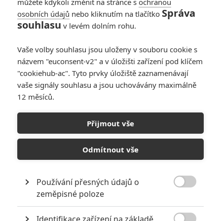
můžete kdykoli změnit na stránce s
ochranou
0
Jaaaara
| 09.03.2021 16:29
Správa
osobních údajů
nebo kliknutím na tlačítko
souhlasu
v levém dolním rohu.
Paul Rudd: Když
jsem dostal roli Ant-
Vaše volby souhlasu jsou uloženy v souboru cookie s
Mana, lidi se mi
názvem "euconsent-v2" a v úložišti zařízení pod klíčem
smáli
"cookiehub-ac". Tyto prvky úložiště zaznamenávají
vaše signály souhlasu a jsou uchovávány maximálně
0
Prokopio
| 07.07.2020 06:00
12 měsíců.
Marvel filmy se mění
Přijmout vše
do poslední vteřinky,
málo co je pevně
Odmítnout vše
dané
7
Anarvin
| 31.12.2019 09:30
Používání přesných údajů o

zeměpisné poloze
NEPŘEHLÉDNĚTE
Identifikace zařízení na základě