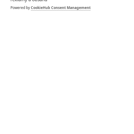
Powered by
CookieHub Consent Management
Avengers: Endgame:
Osudy Iron Mana a
Captaina Americy
byly naplánovány
ještě před Civil War
0
Prokopio
| 24.11.2019 05:00
Jak vypadá svět
Marvelu bez
vizuálních efektů
0
Rudmen
| 19.11.2019 15:11
Infinity Saga:
Sběratelská sada
všech marvelovek