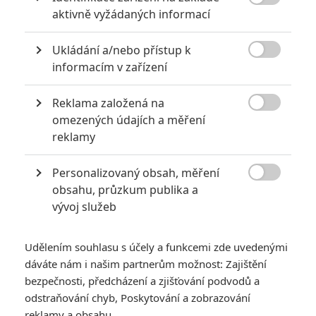

aktivně vyžádaných informací
Za málo peněz hodně muziky aneb levné filmy, které
extrémně vydělaly
Ukládání a/nebo přístup k
1

Jaaaara
informacím v zařízení
| 09.08.2020 06:00
Máte-li být v Hollywoodu úspěšní,
potřebujete, aby tržby výrazně
Reklama založená na
převyšovaly náklady. Těmhle snímkům se

omezených údajích a měření
to povedlo na jedničku.
reklamy
Personalizovaný obsah, měření
Největší propadáky v kariéře Sylvestera Stallona

obsahu, průzkum publika a
6
Jaaaara
| 29.08.2020 21:40
vývoj služeb
Soudce Dredd slaví kulaté výročí, je čas
zavzpomínat na ambiciózní projekty, které
akční legendě příliš nevyšly.
Udělením souhlasu s účely a funkcemi zde uvedenými
dáváte nám i našim partnerům možnost: Zajištění
bezpečnosti, předcházení a zjišťování podvodů a
odstraňování chyb, Poskytování a zobrazování
reklamy a obsahu