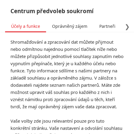
Centrum předvoleb soukromí
❯
Účely a funkce
Oprávněný zájem
Partneři
Pro
Tog
Shromažďování a zpracování dat můžete přijmout
navi
nebo odmítnou najednou pomocí tlačítek níže nebo
můžete přizpůsobit jednotlivé souhlasy zapnutím nebo
Tag: Captain America: Civil
vypnutím přepínače, který je u každého účelu nebo
funkce. Tyto informace sdílíme s našimi partnery na
War
základě souhlasu a oprávněného zájmu. V záložce s
dodavateli najdete seznam našich partnerů. Máte zde
ČLÁNKY
FILMY
OSOBY
VIDEA
(1)
(0)
(5)
možnost upravit váš souhlas pro každého z nich i
vznést námitku proti zpracování údajů u těch, kteří
Podívejte se, jak
tvrdí, že mají oprávněný zájem vaše data zpracovat.
vypadají marvelovky
bez speciálních
Vaše volby zde jsou relevantní pouze pro tuto
efektů
konkrétní stránku. Vaše nastavení a odvolání souhlasu