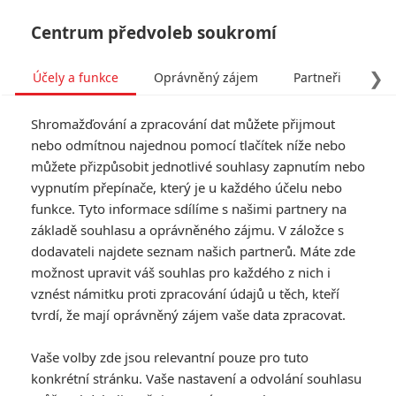
Centrum předvoleb soukromí
❯
Účely a funkce
Oprávněný zájem
Partneři
Pro
Tog
Shromažďování a zpracování dat můžete přijmout
navi
nebo odmítnou najednou pomocí tlačítek níže nebo
můžete přizpůsobit jednotlivé souhlasy zapnutím nebo
vypnutím přepínače, který je u každého účelu nebo
funkce. Tyto informace sdílíme s našimi partnery na
základě souhlasu a oprávněného zájmu. V záložce s
dodavateli najdete seznam našich partnerů. Máte zde
možnost upravit váš souhlas pro každého z nich i
vznést námitku proti zpracování údajů u těch, kteří
tvrdí, že mají oprávněný zájem vaše data zpracovat.
Vaše volby zde jsou relevantní pouze pro tuto
konkrétní stránku. Vaše nastavení a odvolání souhlasu