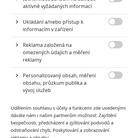

aktivně vyžádaných informací
Ukládání a/nebo přístup k

informacím v zařízení
Reklama založená na
Podívejte se, jak si to #TeamCap a #TeamIronMan

omezených údajích a měření
rozdávají v nejnovější upoutávce na očekávanou Civil
reklamy
War, pro velké množství hrdinů někdy označovanou jako
Personalizovaný obsah, měření
"Avengers 2.5". AKTUALIZOVÁNO

obsahu, průzkum publika a
Plnohodnotný trailer na Captain America: Občanská válka
vývoj služeb
(Captain America: Civil War) konečně dorazil. Koukněte na něj
a v komentářích dejte vědět, co na něj říkáte. Náš komentář
Udělením souhlasu s účely a funkcemi zde uvedenými
přineseme později.
dáváte nám i našim partnerům možnost: Zajištění
bezpečnosti, předcházení a zjišťování podvodů a
AKUZALIZACE:
odstraňování chyb, Poskytování a zobrazování
Marvel
trailery prostě umí. Nejnovější upoutávkou se
Captain
reklamy a obsahu