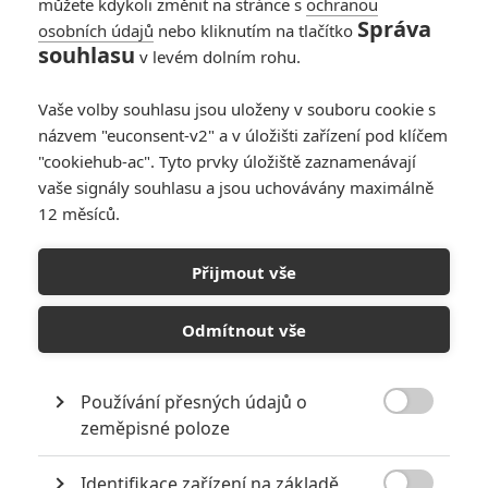
můžete kdykoli změnit na stránce s
ochranou
Správa
osobních údajů
nebo kliknutím na tlačítko
souhlasu
v levém dolním rohu.
Vaše volby souhlasu jsou uloženy v souboru cookie s
názvem "euconsent-v2" a v úložišti zařízení pod klíčem
"cookiehub-ac". Tyto prvky úložiště zaznamenávají
vaše signály souhlasu a jsou uchovávány maximálně
12 měsíců.
Captain America: Občanská
válka: Nový trailer dorazil
Přijmout vše
Napsal:
Petr Slavík - (Anarvin)
, 10.03.2016 17:57
Odmítnout vše
Používání přesných údajů o

zeměpisné poloze
Identifikace zařízení na základě