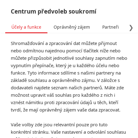
Centrum předvoleb soukromí
❯
Účely a funkce
Oprávněný zájem
Partneři
Pro
Tog
Shromažďování a zpracování dat můžete přijmout
navi
nebo odmítnou najednou pomocí tlačítek níže nebo
můžete přizpůsobit jednotlivé souhlasy zapnutím nebo
vypnutím přepínače, který je u každého účelu nebo
funkce. Tyto informace sdílíme s našimi partnery na
základě souhlasu a oprávněného zájmu. V záložce s
dodavateli najdete seznam našich partnerů. Máte zde
možnost upravit váš souhlas pro každého z nich i
vznést námitku proti zpracování údajů u těch, kteří
tvrdí, že mají oprávněný zájem vaše data zpracovat.
Vaše volby zde jsou relevantní pouze pro tuto
konkrétní stránku. Vaše nastavení a odvolání souhlasu