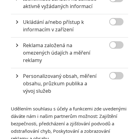

aktivně vyžádaných informací
Ukládání a/nebo přístup k

informacím v zařízení
Lucasfilm
Reklama založená na
Kdy se spustí kamery a z jakého důvodu se bude

omezených údajích a měření
upravovat scénář?
reklamy
Star Wars: Síla se probouzí
je už nějakou tu chvilku za námi,
Personalizovaný obsah, měření
takže je na čase pomalu se zaměřit na
Star Wars VIII
.

obsahu, průzkum publika a
Produkce měla původně naplno začít tento měsíc v Anglii,
vývoj služeb
nakonec se rozjede v únoru. Pravdou ovšem je, že projekt za
sebou už pár natočených záběrů má a to z ostrova Skellig
Udělením souhlasu s účely a funkcemi zde uvedenými
Michael, kde byla filmována finální sekvence s Rey a Lukem
dáváte nám i našim partnerům možnost: Zajištění
Skywalkerem ze
Síly se probouzí
.
Pokračování příběhu
bezpečnosti, předcházení a zjišťování podvodů a
odstraňování chyb, Poskytování a zobrazování
z předaleké galaxie je drženo znovu pod pokličkou, nicméně
reklamy a obsahu