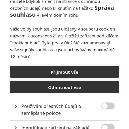
můžete kdykoli změnit na stránce s
ochranou
Správa
osobních údajů
nebo kliknutím na tlačítko
souhlasu
v levém dolním rohu.
Vaše volby souhlasu jsou uloženy v souboru cookie s
názvem "euconsent-v2" a v úložišti zařízení pod klíčem
"cookiehub-ac". Tyto prvky úložiště zaznamenávají
vaše signály souhlasu a jsou uchovávány maximálně
12 měsíců.
Star Wars VIII budou
mnohem temnější
Přijmout vše
Napsal:
Michal Janoušek - (Rudmen)
, 20.01.2016 17:13
Odmítnout vše
Používání přesných údajů o

zeměpisné poloze
Identifikace zařízení na základě