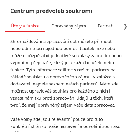
Centrum předvoleb soukromí
❯
Účely a funkce
Oprávněný zájem
Partneři
Pro
Tog
Shromažďování a zpracování dat můžete přijmout
navi
nebo odmítnou najednou pomocí tlačítek níže nebo
můžete přizpůsobit jednotlivé souhlasy zapnutím nebo
vypnutím přepínače, který je u každého účelu nebo
funkce. Tyto informace sdílíme s našimi partnery na
základě souhlasu a oprávněného zájmu. V záložce s
dodavateli najdete seznam našich partnerů. Máte zde
možnost upravit váš souhlas pro každého z nich i
vznést námitku proti zpracování údajů u těch, kteří
tvrdí, že mají oprávněný zájem vaše data zpracovat.
Vaše volby zde jsou relevantní pouze pro tuto
konkrétní stránku. Vaše nastavení a odvolání souhlasu