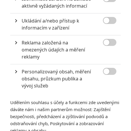

aktivně vyžádaných informací
Ukládání a/nebo přístup k

informacím v zařízení
Reklama založená na

omezených údajích a měření
reklamy
Tvůrce Hvězdných válek byl o víkendu oceněn za
celoživotní kulturní přínos.
Personalizovaný obsah, měření

Před několika týdny se začalo
probírat
, proč se na nových
obsahu, průzkum publika a
vývoj služeb
Star Wars
nepodílí jejich tvůrce,
George Lucas
. V našem
nedávném
tematickém článku
jsme se na přechod
LucasFilmu
z rukou zakladatele do vlastnictví studia
Disney
Udělením souhlasu s účely a funkcemi zde uvedenými
dáváte nám i našim partnerům možnost: Zajištění
podívali podrobněji a na závěr jsme přidali krátkou zmínku o
bezpečnosti, předcházení a zjišťování podvodů a
tom, že se film Lucasovi údajně líbil. Alespoň to před pár dny
odstraňování chyb, Poskytování a zobrazování
tvrdila jeho producentka Kathleen Kennedy, během
reklamy a obsahu