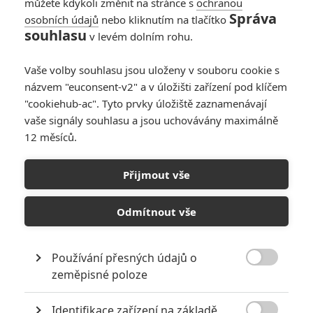
můžete kdykoli změnit na stránce s
ochranou
Správa
osobních údajů
nebo kliknutím na tlačítko
souhlasu
v levém dolním rohu.
Vaše volby souhlasu jsou uloženy v souboru cookie s
názvem "euconsent-v2" a v úložišti zařízení pod klíčem
"cookiehub-ac". Tyto prvky úložiště zaznamenávají
vaše signály souhlasu a jsou uchovávány maximálně
12 měsíců.
Star Wars Síla se probouzí:
Co si o filmu myslí George
Přijmout vše
Lucas
Odmítnout vše
Napsal:
Petr Slavík - (Anarvin)
, 10.12.2015 10:55
Používání přesných údajů o

zeměpisné poloze
Identifikace zařízení na základě