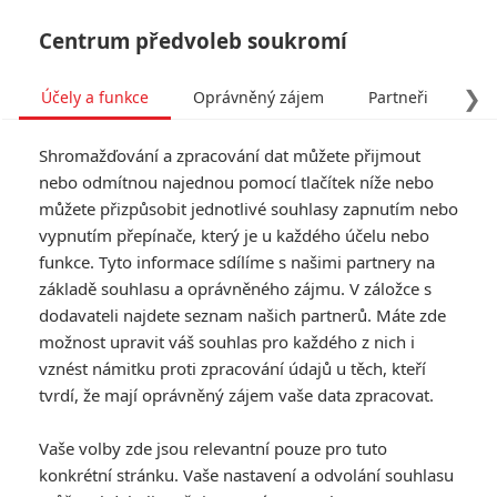
Centrum předvoleb soukromí
❯
Účely a funkce
Oprávněný zájem
Partneři
Pro
Tog
Shromažďování a zpracování dat můžete přijmout
navi
nebo odmítnou najednou pomocí tlačítek níže nebo
můžete přizpůsobit jednotlivé souhlasy zapnutím nebo
vypnutím přepínače, který je u každého účelu nebo
funkce. Tyto informace sdílíme s našimi partnery na
základě souhlasu a oprávněného zájmu. V záložce s
dodavateli najdete seznam našich partnerů. Máte zde
možnost upravit váš souhlas pro každého z nich i
vznést námitku proti zpracování údajů u těch, kteří
tvrdí, že mají oprávněný zájem vaše data zpracovat.
Vaše volby zde jsou relevantní pouze pro tuto
konkrétní stránku. Vaše nastavení a odvolání souhlasu