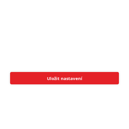
8
6
Recenze: Godzilla x Kong: Nové
impérium
8
Recenze: Opičí muž
POSLEDNÍ KOMENTOVANÉ
Uložit nastavení
Tato stránka používá soubory cookies.
Více informací
Rozumím
3
ČLÁNEK | 01.08.2026 16:40
Marvel nečekaně zrušil již schválené pokračování
433
FILM | 01.08.2026 07:11
拆彈專家
1
ČLÁNEK | 30.07.2026 20:14