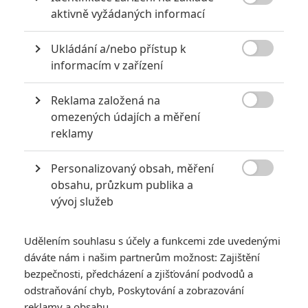

aktivně vyžádaných informací
Ukládání a/nebo přístup k

informacím v zařízení
Reklama založená na

omezených údajích a měření
reklamy
Dope znamená fet, ňouma, ale také "hustý". To všechno
spojuje popkulturní mix dospívání, 90. let a
Personalizovaný obsah, měření
gangsterského dobrodružství, letošní hit nezávislé

obsahu, průzkum publika a
scény.
vývoj služeb
Malcolm žije v jedné z nejnebezpečnějších čtvrtí Los Angeles
a má svých starostí dost. Společně s kamarády si ujíždí na
Udělením souhlasu s účely a funkcemi zde uvedenými
dáváte nám i našim partnerům možnost: Zajištění
popkultuře 90. let minulého století, takže je za pořádného
bezpečnosti, předcházení a zjišťování podvodů a
geeka, snaží se dostat na dobrou vysokou školu a
odstraňování chyb, Poskytování a zobrazování
v nebezpečných ulicích je občas vlastně rád, když se dostane
reklamy a obsahu