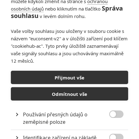
můžete kdykoli změnit na stránce s
ochranou
Správa
osobních údajů
nebo kliknutím na tlačítko
souhlasu
v levém dolním rohu.
Vaše volby souhlasu jsou uloženy v souboru cookie s
názvem "euconsent-v2" a v úložišti zařízení pod klíčem
"cookiehub-ac". Tyto prvky úložiště zaznamenávají
vaše signály souhlasu a jsou uchovávány maximálně
12 měsíců.
Dope: Superbad vs.
Tarantino v trailerech
Přijmout vše
plných života
Odmítnout vše
Napsal:
Petr Slavík - (Anarvin)
, 19.06.2015 18:15
Používání přesných údajů o

zeměpisné poloze
Identifikace zařízení na základě