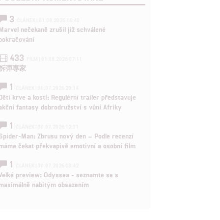
3
ČLÁNEK | 01.08.2026 16:40
rtnerům
Marvel nečekaně zrušil již schválené
pokračování
ání chyb,
433
FILM | 01.08.2026 07:11
拆彈專家
1
ČLÁNEK | 30.07.2026 20:14
Děti krve a kostí: Regulérní trailer představuje
akční fantasy dobrodružství s vůní Afriky
1
ČLÁNEK | 30.07.2026 12:31
Spider-Man: Zbrusu nový den – Podle recenzí
máme čekat překvapivě emotivní a osobní film
1
ČLÁNEK | 30.07.2026 03:42
Velké preview: Odyssea - seznamte se s
maximálně nabitým obsazením