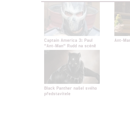
služeb
Udělením sou
možnost: Zaji
Poskytování 
Captain America 3: Paul
Ant-Man
"Ant-Man" Rudd na scéně
Black Panther našel svého
představitele