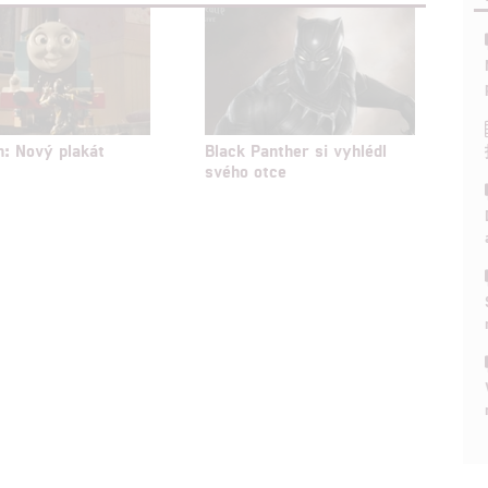
hlasu s účely a funkcemi zde uvedenými dáváte nám i našim pa
štění bezpečnosti, předcházení a zjišťování podvodů a odstraňov
a zobrazování reklamy a obsahu
: Nový plakát
Black Panther si vyhlédl
svého otce