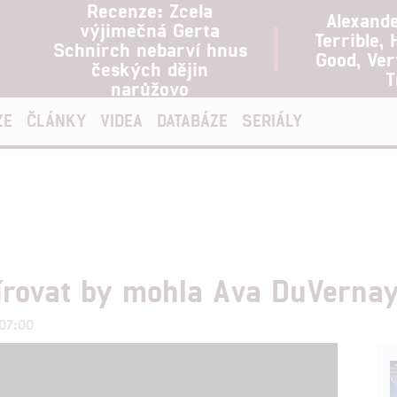
Recenze: Zcela
Alexand
výjimečná Gerta
Terrible, 
Schnirch nebarví hnus
Good, Ve
českých dějin
T
narůžovo
ZE
ČLÁNKY
VIDEA
DATABÁZE
SERIÁLY
írovat by mohla Ava DuVerna
 07:00