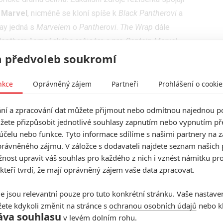
 Marvel
, nicméně se kloní spíše k
Black Pantherovi
a
nay jedná s
Marvelem
o
Pantherovi
.
The Wrap
dále
Panthera
černošského režiséra a pro
Captain Marvel
 předvoleb soukromí
rtinovi Lutherovi Kingovi, ukázala práci s charaktery i
nkce
Oprávněný zájem
Partneři
Prohlášení o cookie
 intenzivní davovou scénu. Spolu s jejím narůstajícím
l zájem. Z druhé strany by se mohlo zdát, že by
í a zpracování dat můžete přijmout nebo odmítnou najednou po
ší látky, nicméně je pravda, že úspěšný blockbuster
žete přizpůsobit jednotlivé souhlasy zapnutím nebo vypnutím pře
ro režisérku může být černošský superhrdina po
účelu nebo funkce. Tyto informace sdílíme s našimi partnery na 
ou.
rávněného zájmu. V záložce s dodavateli najdete seznam našich 
ost upravit váš souhlas pro každého z nich i vznést námitku pro
ér
El Mayimbe
naznačuje, že jedním z nich by mohl být
 kteří tvrdí, že mají oprávněný zájem vaše data zpracovat.
ramelka
), který uvádí do kin vysoce ceněné drama o
potenciálně spojován také Reginald Hudlin (
Sloužit Sáře,
e jsou relevantní pouze pro tuto konkrétní stránku. Vaše nastave
ete kdykoli změnit na stránce s
ochranou osobních údajů
nebo kl
áva souhlasu
v levém dolním rohu.