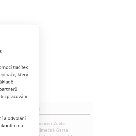
s
mocí tlačítek
pínače, který
základě
partnerů.
ti zpracování
RECENZE FILMŮ
ní a odvolání
10
Recenze: Zcela
iknutím na
výjimečná Gerta