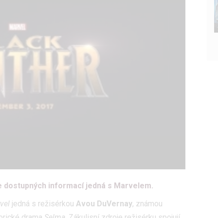
 dostupných informací jedná s Marvelem.
vel
jedná s režisérkou
Avou DuVernay
, známou
torické drama
Selma
. Zákulisní zdroje režisérku spojují