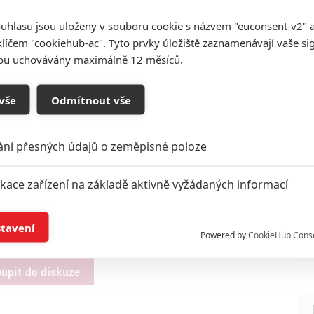
africké země (bohaté na nerostné suroviny), který se za
ou. Tento zvláštní druh flory mu jednoduše zlepší jeho
uhlasu jsou uloženy v souboru cookie s názvem "euconsent-v2" a 
í Kapitána Ameriky) a on se může vesele vrhnout do
klíčem "cookiehub-ac". Tyto prvky úložiště zaznamenávají vaše si
sou uchovávány maximálně 12 měsíců.
ick Boseman, v roli jeho protivníka Ulysse Klawa
e má objevit také Martin Freeman. Scénář (alespoň v
ské premiéry je stanoveno na 5.7. 2018.
vše
Odmítnout vše
Zdroje:
The Wrap
,
Bleeding Cool
,
El Mayimbe
ání přesných údajů o zeměpisné poloze
ck Panther
Ava DuVernay
Rick Famuyiwa
ikace zařízení na základě aktivně vyžádaných informací
0
í a/nebo přístup k informacím v zařízení
stavení
Powered by
CookieHub Cons
a založená na omezených údajích a měření reklamy
oupit do diskuze
alizovaný obsah, měření obsahu, průzkum publika a vývoj