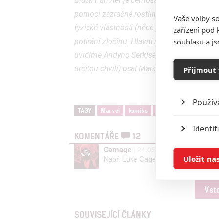
Black Panther je černošský vládce fiktivní 
pomoci zázračné rostliny stane superhrdin
Vaše volby so
fyzické vlastnosti (něco jako naboostován
zařízení pod 
souhlasu a j
potírání zločinu. Hlavní roli ztvární Chadw
uvidíme Andyho Serkise, ve vedlejší roli s
určitou chvíli) psal Mark Bailey. Datum če
Přijmout 
Použív
TAGY
Marvel
komiks
Captain Marvel
Bla
Identif
KOMENTÁŘE
12
Carnage
| 24.05.2015 23:21 |
0
Ukládán
Uložit na
Např. Luke Cage je zas 1972.
Reklam
Vst
Person
SOUVISEJÍCÍ ČLÁNKY