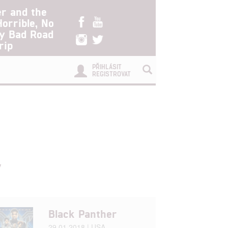
er and the
Horrible, No
ry Bad Road
rip
PŘIHLÁSIT
REGISTROVAT
y
Black Panther
29.01.2018 | USA