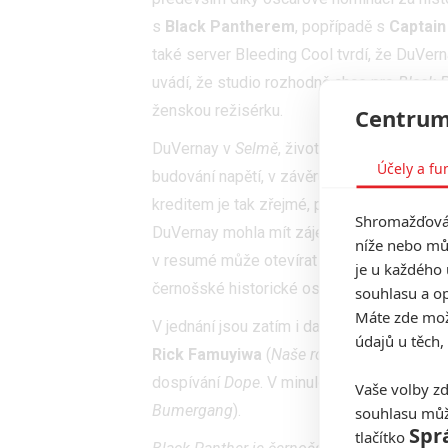
s
Black Pantherem
, popřípadě s
Captain
také server Bleeding Cool tvrdí, že DuVer
uvádí, že studio rozhodně chce pro
Black 
ženskou režisérku.
Centrum
DuVernay v
Selmě
, životopisném filmu o Ma
Účely a fu
budování napětí, v závěru filmu má dokonce
kreditem je tak zřejmé, proč o ni má Marve
Shromažďován
DuVernay mohla mít zájem spíše o výživněj
níže nebo mů
v resumé může otevírat nové možnosti a p
je u každého 
černošské historické osobnosti další výzv
souhlasu a op
Máte zde možn
V jednání jsou zatím i další režiséři, report
údajů u těch,
Rick Famuyiwa
(
Naše rodinná svatba, Ka
dospívání
Dope
. V minulosti byl s filmem 
Vaše volby zd
Bumergang
).
souhlasu můž
Spr
tlačítko