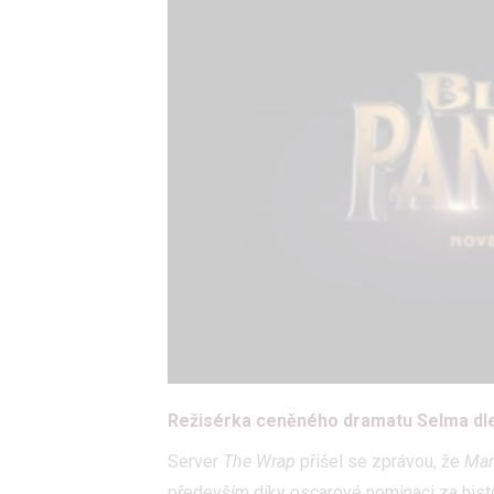
Režisérka ceněného dramatu Selma dle
Server
The Wrap
přišel se zprávou, že
Mar
především díky oscarové nominaci za his