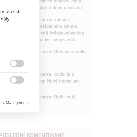
Schnirch nebarví hnus
českých dějin narůžovo
v úložišti
5
gnály
Recenze: Záhada
strašidelného zámku
úroveň štědrovečerních
pohádek nepozvedla
8
Recenze: Občanská válka

6
Recenze: Godzilla x
Kong: Nové impérium

8
Recenze: Opičí muž
ent Management


POSLEDNÍ KOMENTOVANÉ
