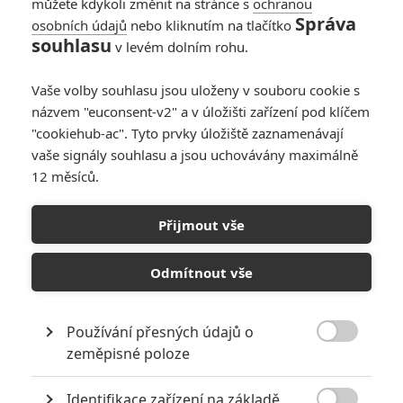
můžete kdykoli změnit na stránce s
ochranou
Správa
osobních údajů
nebo kliknutím na tlačítko
souhlasu
v levém dolním rohu.
Vaše volby souhlasu jsou uloženy v souboru cookie s
názvem "euconsent-v2" a v úložišti zařízení pod klíčem
"cookiehub-ac". Tyto prvky úložiště zaznamenávají
vaše signály souhlasu a jsou uchovávány maximálně
12 měsíců.
The Expendables II: Arnie,
Sly i Bruce na prvních
Přijmout vše
fotkách
Odmítnout vše
Napsal:
Petr Slavík - (Anarvin)
, 12.10.2011 02:30
Používání přesných údajů o

zeměpisné poloze
Identifikace zařízení na základě