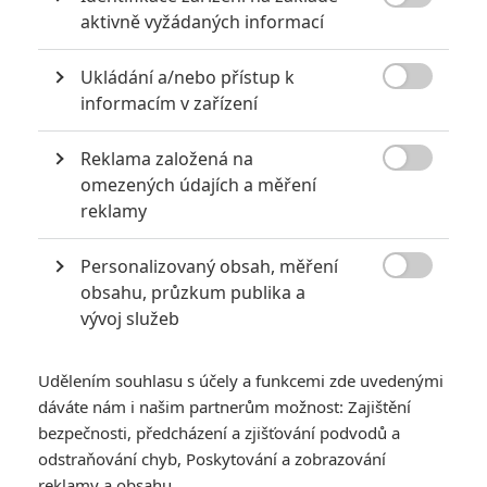

aktivně vyžádaných informací
Ukládání a/nebo přístup k

informacím v zařízení
Reklama založená na

omezených údajích a měření
Zobrazit dalších 18 obrázků
reklamy
Personalizovaný obsah, měření
Máme pro vás nálož fotek z placu, video herců v

obsahu, průzkum publika a
Bulharsku a hromadu podrobných informací.
vývoj služeb
Natáčení Expendables 2 je už zhruba dva týdny v plném
proudu a tak pro vás máme souhrn posledních novinek. A
Udělením souhlasu s účely a funkcemi zde uvedenými
vezmeme to hezky od nejzajímavějšího.
Arnold
dáváte nám i našim partnerům možnost: Zajištění
Schwarzenegger
na
svém twitteru
zveřejnil
společnou
bezpečnosti, předcházení a zjišťování podvodů a
odstraňování chyb, Poskytování a zobrazování
fotku s Brucem Willisem a Sylvestrem Stallonem
. Tomu
reklamy a obsahu