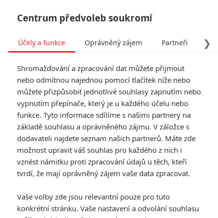
Centrum předvoleb soukromí
❯
Účely a funkce
Oprávněný zájem
Partneři
Pro
Tog
Shromažďování a zpracování dat můžete přijmout
navi
nebo odmítnou najednou pomocí tlačítek níže nebo
můžete přizpůsobit jednotlivé souhlasy zapnutím nebo
vypnutím přepínače, který je u každého účelu nebo
funkce. Tyto informace sdílíme s našimi partnery na
základě souhlasu a oprávněného zájmu. V záložce s
dodavateli najdete seznam našich partnerů. Máte zde
možnost upravit váš souhlas pro každého z nich i
vznést námitku proti zpracování údajů u těch, kteří
tvrdí, že mají oprávněný zájem vaše data zpracovat.
Vaše volby zde jsou relevantní pouze pro tuto
konkrétní stránku. Vaše nastavení a odvolání souhlasu