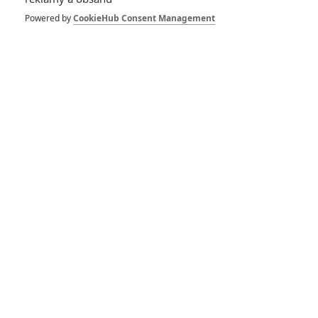
blízké budoucnosti
bude umírání
Powered by
CookieHub Consent Management
přežitkem
0
Anarvin
| 06.03.2026 06:21
Ella McCay: Jamie
Lee Curtis učí
mladou političku, jak
si správně zařvat
0
Rudmen
| 09.08.2025 09:00
Godzilla x Kong:
Nové imperium –
Příšery jsou zpátky
v dalším traileru
0
Anarvin
| 10.01.2024 15:23