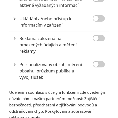

aktivně vyžádaných informací
5
Vojcl
| 08.09.2020 22:00
Které předělávky již existujících filmů se
Ukládání a/nebo přístup k
povedly natolik, že dokonce zastínily

originál? Hollywoodská historie jich ukrývá
informacím v zařízení
víc, než byste čekali.
Reklama založená na

omezených údajích a měření
8 hereckých dvojic, které se při natáčení nemohly vystát
reklamy
2
Jaaaara
| 23.07.2020 21:30
Personalizovaný obsah, měření
Když to nejde, tak to nejde... aneb kdo se s
kým při natáčení nemusel?

obsahu, průzkum publika a
vývoj služeb
Udělením souhlasu s účely a funkcemi zde uvedenými
dáváte nám i našim partnerům možnost: Zajištění
bezpečnosti, předcházení a zjišťování podvodů a
odstraňování chyb, Poskytování a zobrazování
The End of It: V
reklamy a obsahu