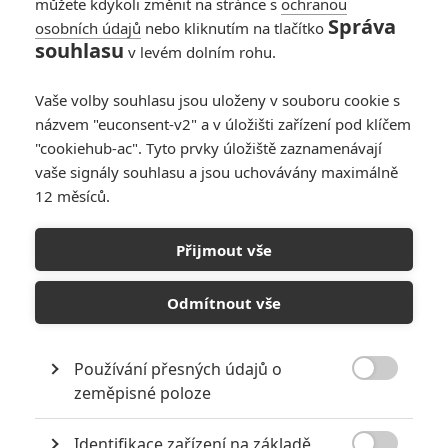
můžete kdykoli změnit na stránce s
ochranou
Správa
osobních údajů
nebo kliknutím na tlačítko
Onslaught: Adria
souhlasu
v levém dolním rohu.
Arjona si v drsném
traileru vyšlápla na
Vaše volby souhlasu jsou uloženy v souboru cookie s
supervojáky
názvem "euconsent-v2" a v úložišti zařízení pod klíčem
0
Anarvin
| 02.06.2026 18:57
"cookiehub-ac". Tyto prvky úložiště zaznamenávají
vaše signály souhlasu a jsou uchovávány maximálně
12 měsíců.
Onslaught: Mix akční
řežby s hororem
Přijmout vše
vydal první
upoutávku
Odmítnout vše
0
Anarvin
| 30.05.2026 23:01
Používání přesných údajů o

zeměpisné poloze
NEPŘEHLÉDNĚTE
Identifikace zařízení na základě
Filmové remaky, které se až překvapivě povedly