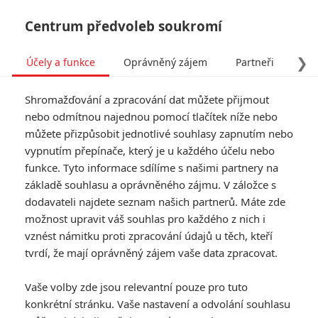
Centrum předvoleb soukromí
❯
Účely a funkce
Oprávněný zájem
Partneři
Pro
Tog
Shromažďování a zpracování dat můžete přijmout
navi
nebo odmítnou najednou pomocí tlačítek níže nebo
můžete přizpůsobit jednotlivé souhlasy zapnutím nebo
Tag: Rebecca Hall
vypnutím přepínače, který je u každého účelu nebo
funkce. Tyto informace sdílíme s našimi partnery na
základě souhlasu a oprávněného zájmu. V záložce s
ČLÁNKY
FILMY
OSOBY
VIDEA
(0)
(1)
(0)
dodavateli najdete seznam našich partnerů. Máte zde
možnost upravit váš souhlas pro každého z nich i
The Man I Love:
vznést námitku proti zpracování údajů u těch, kteří
Rami Malek umírá
tvrdí, že mají oprávněný zájem vaše data zpracovat.
na AIDS v hutném
dramatu
Vaše volby zde jsou relevantní pouze pro tuto
0
Rudmen
| 18.06.2026 12:00
konkrétní stránku. Vaše nastavení a odvolání souhlasu