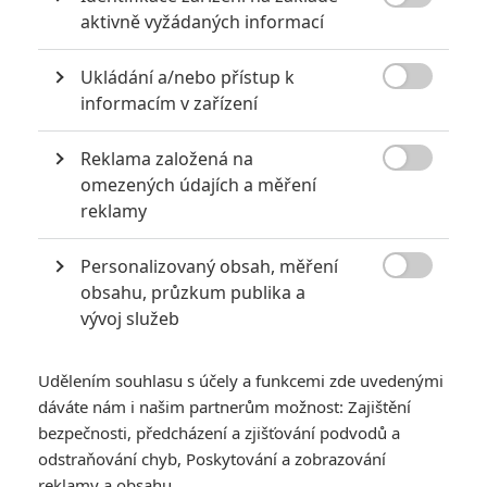

aktivně vyžádaných informací
Ukládání a/nebo přístup k

informacím v zařízení
Reklama založená na

omezených údajích a měření
New Line Cinema
reklamy
Vrací se i původní režisér Brett Ratner, jenž byl
Personalizovaný obsah, měření

vyobcovaný z Hollywoodu po nařknutí z obtěžování.
obsahu, průzkum publika a
vývoj služeb
Už
od roku 2012
píšeme o tom, že vznikne
Křižovatka smrti
4
(
Rush Hour 4
). Herci i producenti pravidelně v rozhovorech
Udělením souhlasu s účely a funkcemi zde uvedenými
mluvili o tom, že by pokračování natočit chtěli. Až teď ale
dáváte nám i našim partnerům možnost: Zajištění
projekt reálně zaštítila filmová studia a rozjely se přípravy
bezpečnosti, předcházení a zjišťování podvodů a
natáčení.
odstraňování chyb, Poskytování a zobrazování
reklamy a obsahu