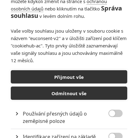
můžete kdykoli změnit na stránce s
ochranou
Správa
osobních údajů
nebo kliknutím na tlačítko
souhlasu
v levém dolním rohu.
Vaše volby souhlasu jsou uloženy v souboru cookie s
názvem "euconsent-v2" a v úložišti zařízení pod klíčem
"cookiehub-ac". Tyto prvky úložiště zaznamenávají
vaše signály souhlasu a jsou uchovávány maximálně
12 měsíců.
Křižovatka smrti 4: Po
letech odkladů se
Přijmout vše
definitivně bude točit,
Odmítnout vše
zatlačil sám Trump
Používání přesných údajů o
Napsal:
Petr Slavík - (Anarvin)
, 27.11.2025 16:32

zeměpisné poloze
Identifikace zařízení na základě