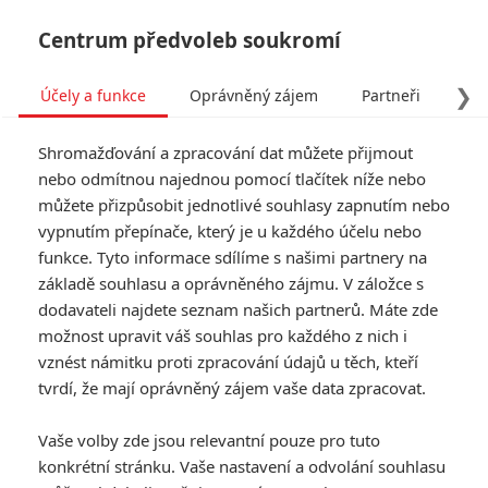
Centrum předvoleb soukromí
❯
Účely a funkce
Oprávněný zájem
Partneři
Pro
Tog
Shromažďování a zpracování dat můžete přijmout
navi
nebo odmítnou najednou pomocí tlačítek níže nebo
můžete přizpůsobit jednotlivé souhlasy zapnutím nebo
vypnutím přepínače, který je u každého účelu nebo
funkce. Tyto informace sdílíme s našimi partnery na
základě souhlasu a oprávněného zájmu. V záložce s
dodavateli najdete seznam našich partnerů. Máte zde
možnost upravit váš souhlas pro každého z nich i
vznést námitku proti zpracování údajů u těch, kteří
tvrdí, že mají oprávněný zájem vaše data zpracovat.
Vaše volby zde jsou relevantní pouze pro tuto
konkrétní stránku. Vaše nastavení a odvolání souhlasu