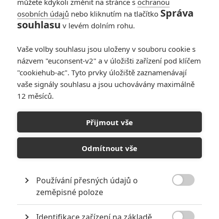
můžete kdykoli změnit na stránce s
ochranou
Správa
osobních údajů
nebo kliknutím na tlačítko
Křižovatka smrti 4:
souhlasu
v levém dolním rohu.
Scénář se píše,
Jackie chce pořád
Vaše volby souhlasu jsou uloženy v souboru cookie s
točit
názvem "euconsent-v2" a v úložišti zařízení pod klíčem
0
Anarvin
| 19.06.2025 06:00
"cookiehub-ac". Tyto prvky úložiště zaznamenávají
vaše signály souhlasu a jsou uchovávány maximálně
12 měsíců.
Křižovatka smrti 4:
Odkládané
Přijmout vše
pokračování je znovu
v přípravě
Odmítnout vše
0
Anarvin
| 21.08.2024 20:47
Používání přesných údajů o

zeměpisné poloze
NEPŘEHLÉDNĚTE
Identifikace zařízení na základě
Za málo peněz hodně muziky aneb levné filmy, které