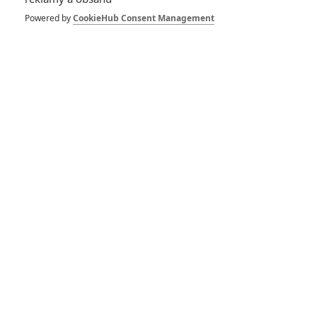
Křižovatka smrti:
Čtyřka je podle
Powered by
CookieHub Consent Management
Jackieho Chana v
jednání
0
Anarvin
| 08.12.2022 19:25
Křižovatka smrti má
být další sérií,
kterou čeká dámský
restart
3
Anarvin
| 09.03.2019 18:05
Křižovatka smrti 4:
Na čtyřce se
pracuje, tvrdí Chris
Tucker
0
Lee
| 02.02.2019 06:46