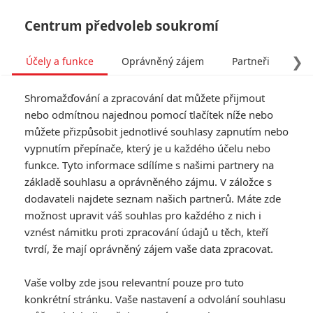
Centrum předvoleb soukromí
❯
Účely a funkce
Oprávněný zájem
Partneři
Pro
Tog
Shromažďování a zpracování dat můžete přijmout
navi
nebo odmítnou najednou pomocí tlačítek níže nebo
můžete přizpůsobit jednotlivé souhlasy zapnutím nebo
Tag: Křižovatka smrti
vypnutím přepínače, který je u každého účelu nebo
funkce. Tyto informace sdílíme s našimi partnery na
základě souhlasu a oprávněného zájmu. V záložce s
ČLÁNKY
FILMY
OSOBY
VIDEA
(1)
(0)
(0)
dodavateli najdete seznam našich partnerů. Máte zde
možnost upravit váš souhlas pro každého z nich i
Křižovatka smrti 4:
vznést námitku proti zpracování údajů u těch, kteří
Po letech odkladů se
tvrdí, že mají oprávněný zájem vaše data zpracovat.
definitivně bude
točit, zatlačil sám
Vaše volby zde jsou relevantní pouze pro tuto
Trump
konkrétní stránku. Vaše nastavení a odvolání souhlasu
0
Anarvin
| 27.11.2025 16:32