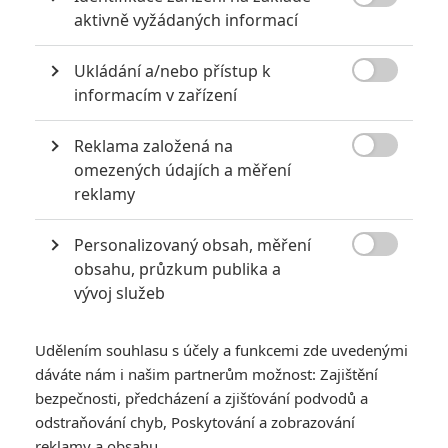

aktivně vyžádaných informací
extrémně vydělaly
1
Jaaaara
| 09.08.2020 06:00
Ukládání a/nebo přístup k
Máte-li být v Hollywoodu úspěšní,

informacím v zařízení
potřebujete, aby tržby výrazně
převyšovaly náklady. Těmhle snímkům se
to povedlo na jedničku.
Reklama založená na

omezených údajích a měření
reklamy
Mlátička s copánkem aneb nejlepší filmy Stevena Seagala
2
Jaaaara
| 13.07.2020 18:07
Personalizovaný obsah, měření

Kdysi hvězda akčních filmů, dnes král
obsahu, průzkum publika a
céčkových slátanin, protagonista bizarní
vývoj služeb
policejní reality show nebo zvláštní
velvyslanec Ruska.
Udělením souhlasu s účely a funkcemi zde uvedenými
dáváte nám i našim partnerům možnost: Zajištění
bezpečnosti, předcházení a zjišťování podvodů a
odstraňování chyb, Poskytování a zobrazování
reklamy a obsahu