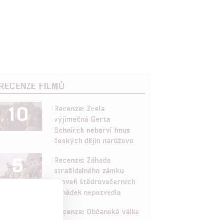
RECENZE FILMŮ
10
Recenze: Zcela
výjimečná Gerta
Schnirch nebarví hnus
českých dějin narůžovo
5
Recenze: Záhada
strašidelného zámku
úroveň štědrovečerních
pohádek nepozvedla
8
Recenze: Občanská válka