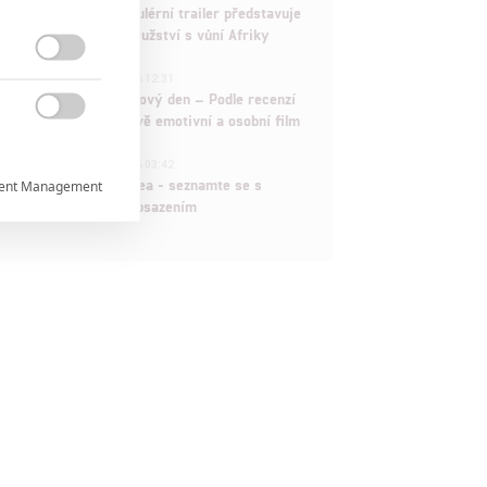
Děti krve a kostí: Regulérní trailer představuje
akční fantasy dobrodružství s vůní Afriky

1
ČLÁNEK | 30.07.2026 12:31
Spider-Man: Zbrusu nový den – Podle recenzí
máme čekat překvapivě emotivní a osobní film

1
ČLÁNEK | 30.07.2026 03:42
Velké preview: Odyssea - seznamte se s
ent Management

maximálně nabitým obsazením


rtnerům
ání chyb,