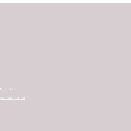
filmu.cz
vení soukromí