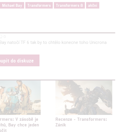
Michael Bay
Transformers
Transformers 8
akční
0
Bay natočí TF 6 tak by to chtělo konecne toho Unicrona
oupit do diskuze
rmers: V zásobě je
Recenze - Transformers:
ěhů, Bay chce jeden
Zánik
očit