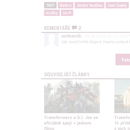
TAGY
Hasbro
Jordan VanDina
Josh Cooley
hračky
sci-fi
KOMENTÁŘE
2
antikantik
| 28.06.2025 23:13 |
0
tak snad tohle klapne hlavne pokud 
Vst
SOUVISEJÍCÍ ČLÁNKY
Transformers a G.I. Joe se
Transfo
oficiálně spojí v jednom
14 příb
filmu
z nich t