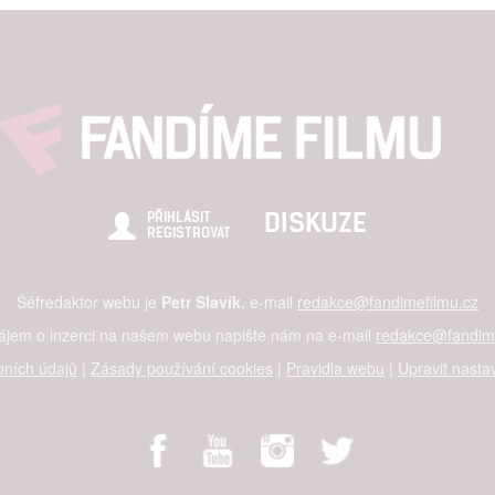
DISKUZE
PŘIHLÁSIT
REGISTROVAT
Šéfredaktor webu je
Petr Slavík
, e-mail
redakce@fandimefilmu.cz
zájem o inzerci na našem webu napište nám na e-mail
redakce@fandime
ních údajů
|
Zásady používání cookies
|
Pravidla webu
|
Upravit nasta