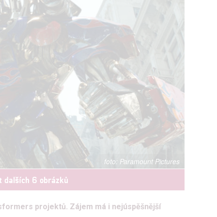
Paramount Pictures
t dalších 6 obrázků
sformers projektů. Zájem má i nejúspěšnější