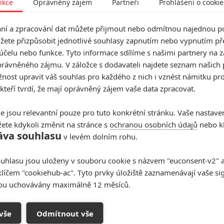
nkce
Oprávněný zájem
Partneři
Prohlášení o cookie
á. Od
Posledního rytíře
z roku 2017 Michael natočil jen
: Tajné operace
pro
Netflix
(zřejmě neúspěch, protože
í a zpracování dat můžete přijmout nebo odmítnou najednou po
Ambulanci
(jednoznačný propadák – při rozpočtu 40
žete přizpůsobit jednotlivé souhlasy zapnutím nebo vypnutím pře
řilo prodat vstupenky do kina jen za 52 milionů).
účelu nebo funkce. Tyto informace sdílíme s našimi partnery na 
rávněného zájmu. V záložce s dodavateli najdete seznam našich 
lým pracovním místečkem, zvlášť pokud chce znovu
ost upravit váš souhlas pro každého z nich i vznést námitku pro
 kteří tvrdí, že mají oprávněný zájem vaše data zpracovat.
é robotů nabírají obsazení
e jsou relevantní pouze pro tuto konkrétní stránku. Vaše nastave
mery, zatím není jisté.
Puck
dále píše, že
Paramount
ete kdykoli změnit na stránce s
ochranou osobních údajů
nebo kl
uvidí, který nakonec upřednostní. Jeden projekt vyvíjí
áva souhlasu
v levém dolním rohu.
ransformers Jedna
. Ten na nedávném
BotConu
uvedl,
čování původně
zamýšlené trilogie
, nicméně
Puck
tvrdí,
uhlasu jsou uloženy v souboru cookie s názvem "euconsent-v2" a 
klíčem "cookiehub-ac". Tyto prvky úložiště zaznamenávají vaše si
 Stále je na stole
corss-over
Transformerů
s
G.I. Joe
, k
sou uchovávány maximálně 12 měsíců.
buzení monster
. A vedle toho se prý ve studiu probírají
 stádiu vývoje. Prozatím mohou v
Paramountu
s
vše
Odmítnout vše
kud příští celovečerní film začnou natáčet nejpozději v