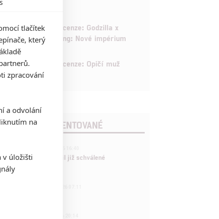
s
6
Recenze: Godzilla x
mocí tlačítek
Kong: Nové impérium
pínače, který
základě
8
partnerů.
Recenze: Opičí muž
ti zpracování
ní a odvolání
iknutím na
POSLEDNÍ KOMENTOVANÉ
3
ČLÁNEK | 01.08.2026 16:40
v úložišti
Marvel nečekaně zrušil již schválené
pokračování
gnály
433
FILM | 01.08.2026 07:11
拆彈專家
1
ČLÁNEK | 30.07.2026 20:14