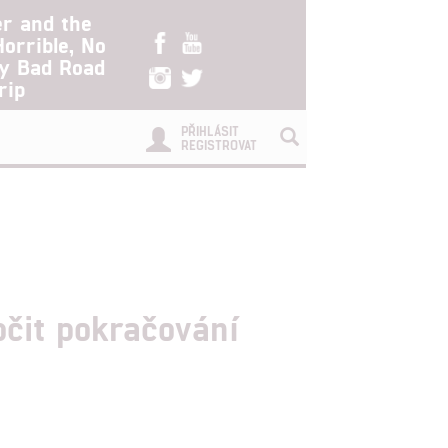
er and the
Horrible, No
ry Bad Road
rip
PŘIHLÁSIT
REGISTROVAT
čit pokračování