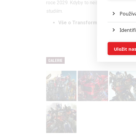
roce 2029. Kdyby to nestihli, může hračká
studiím.
Použív
Vše o Transformers
Identif
Z
Ukládán
Uložit na
GALERIE
Reklam
Person
služeb
Udělením sou
možnost: Zaji
Poskytování 