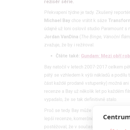
režisér série.
Překvapení týdne je tady. Zkušený reporté
Michael Bay
chce vrátit k sáze
Transfor
údajně už loni oslovil studio
Paramount
s n
Jordan VanDina
(
The Binge, Vánoční flá
zvažuje, že by i režíroval.
Čtěte také:
Gundam: Mezi obří ro
Bay natočil v letech 2007-2017 celkem pě
pátý se vzhledem k výši nákladů a podílu
část každé prodané vstupenky) možná ani n
recenze a Bay už několik let po každém film
vypadalo, že se tak definitivně stalo.
Proč se tedy Bay může vrátit? Ačkoliv násle
Centrum
lepší recenze, komerčně si vedly všechny
postěžoval, že v současném Hollywoodu nik