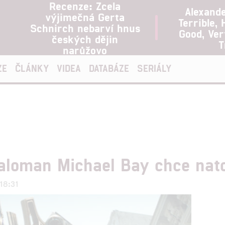
Recenze: Zcela
Alexand
výjimečná Gerta
Terrible, 
Schnirch nebarví hnus
Good, Ve
českých dějin
T
narůžovo
ZE
ČLÁNKY
VIDEA
DATABÁZE
SERIÁLY
loman Michael Bay chce nato
 18:31