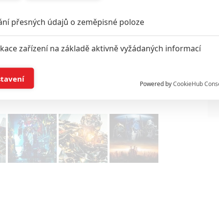
řský gigant
Hasbro
filmovou licenci nabídnout jiným
ání přesných údajů o zeměpisné poloze
ikace zařízení na základě aktivně vyžádaných informací
Titulní foto je ilustrační – filmová série Transformers
droje:
Puck
,
Jeff Sneider
,
The Hollywood Reporter
,
CBM
í a/nebo přístup k informacím v zařízení
stavení
Powered by
CookieHub Cons
a založená na omezených údajích a měření reklamy
alizovaný obsah, měření obsahu, průzkum publika a vývoj
hlasu s účely a funkcemi zde uvedenými dáváte nám i našim pa
štění bezpečnosti, předcházení a zjišťování podvodů a odstraňov
a zobrazování reklamy a obsahu