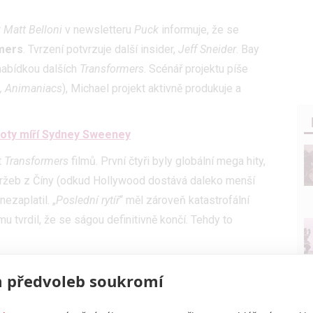
r
Matt Belloni
v newsletteru
Puck
informuje, že se
mers
. Tvrzení potvrzuje další insider,
Jeff Sneider
. Bay
abídkou dalších
Transformers
. Scénář projektu píše
m, Animaniacs
), Michael projekt aktivně produkuje a
boty míří Sydney Sweeney
t
Transformer
s
filmů. První čtyři byly globální mega hity,
 tržeb z Číny (odkud Hollywood dostává daleko menší
ezaplatil. „
Poslední rytíř
“ měl zároveň katastrofální
u tvrdil, že se ságou definitivně končí. Tehdy to
dující tři filmy (dva hrané, jeden animovaný) měly
 předvoleb soukromí
 hůře, než Michaelovy snímky. Naopak Bay si v březnu
do nechce nic schválit. Všichni manažeři se bojí a