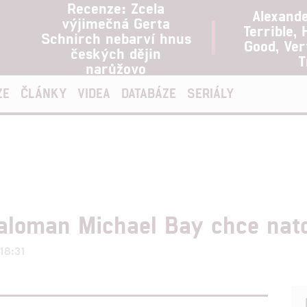
Recenze: Zcela
Alexand
výjimečná Gerta
Terrible, 
Schnirch nebarví hnus
Good, Ve
českých dějin
T
narůžovo
ZE
ČLÁNKY
VIDEA
DATABÁZE
SERIÁLY
loman Michael Bay chce nato
 18:31