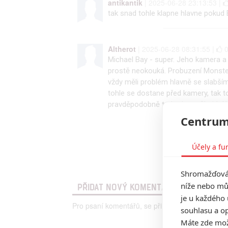
antikantik
| 2025-06-28 23:13:53 |
tak snad tohle klapne hlavne pokud 
Altherot
| 2025-06-28 08:31:55 |
Michael Bay - super. Jeho kamera a 
prostě neokouká. Probuzení Monster
vždy měli problém hlavně se slabším
tohle se dostane před kamery, tak t
pravděpodobně to bude sračkoidní k
Centrum
Účely a fu
Shromažďován
níže nebo mů
PŘIDAT NOVÝ KOMENTÁŘ
je u každého 
Pro psaní komentářů, se přihlašte.
souhlasu a op
Máte zde možn