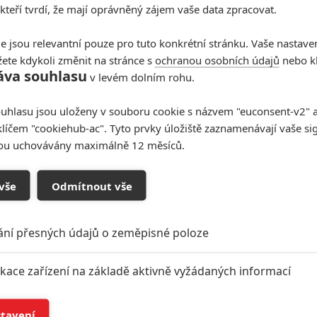
 kteří tvrdí, že mají oprávněný zájem vaše data zpracovat.
e jsou relevantní pouze pro tuto konkrétní stránku. Vaše nastave
ete kdykoli změnit na stránce s
ochranou osobních údajů
nebo kl
áva souhlasu
v levém dolním rohu.
uhlasu jsou uloženy v souboru cookie s názvem "euconsent-v2" a 
klíčem "cookiehub-ac". Tyto prvky úložiště zaznamenávají vaše si
sou uchovávány maximálně 12 měsíců.
vše
Odmítnout vše
ání přesných údajů o zeměpisné poloze
ikace zařízení na základě aktivně vyžádaných informací
í a/nebo přístup k informacím v zařízení
stavení