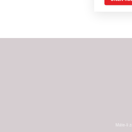
Reklam
Person
služeb
Udělením sou
možnost: Zaji
Poskytování 
Máte-li 