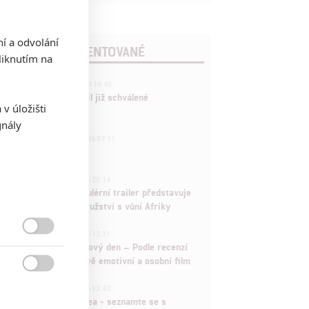
ní a odvolání
POSLEDNÍ KOMENTOVANÉ
iknutím na
3
ČLÁNEK | 01.08.2026 16:40
Marvel nečekaně zrušil již schválené
v úložišti
pokračování
gnály
433
FILM | 01.08.2026 07:11
拆彈專家
1
ČLÁNEK | 30.07.2026 20:14
Děti krve a kostí: Regulérní trailer představuje
akční fantasy dobrodružství s vůní Afriky
1
ČLÁNEK | 30.07.2026 12:31

Spider-Man: Zbrusu nový den – Podle recenzí
máme čekat překvapivě emotivní a osobní film

1
ČLÁNEK | 30.07.2026 03:42
Velké preview: Odyssea - seznamte se s