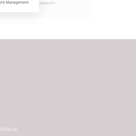
ent Management

maximálně nabitým obsazením


rtnerům
ání chyb,
filmu.cz