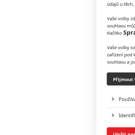
údajů u těch,
Vaše volby zd
souhlasu můž
Spr
tlačítko
Vaše volby so
zařízení pod 
souhlasu a j
Přijmout 
Použív
Identif
Ukládán
Uložit na