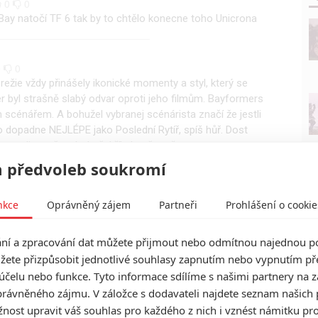
0
0
Bay natočí TF 6 tak by to chtělo konecne toho Unicrona
0
0
režie vždy přinášely ikonické momenty a styl, který se
 byl strašně slabý odvar oproti jeho filmům. Bayformers
 scénářem. A bohužel vybranej scénárista značí že jestli
o dopadne NEJLÉPE jako Poslední Rytíř, spíš hůř. Dost
omedie, což se bohužel říkalo už o pětce.
 předvoleb soukromí
nkce
Oprávněný zájem
Partneři
Prohlášení o cookie
í a zpracování dat můžete přijmout nebo odmítnou najednou po
žete přizpůsobit jednotlivé souhlasy zapnutím nebo vypnutím pře
účelu nebo funkce. Tyto informace sdílíme s našimi partnery na 
rávněného zájmu. V záložce s dodavateli najdete seznam našich 
ost upravit váš souhlas pro každého z nich i vznést námitku pro