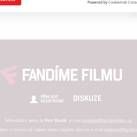
Powered by
CookieHub Cons
a založená na omezených údajích a měření reklamy
alizovaný obsah, měření obsahu, průzkum publika a vývoj
hlasu s účely a funkcemi zde uvedenými dáváte nám i našim pa
štění bezpečnosti, předcházení a zjišťování podvodů a odstraňov
a zobrazování reklamy a obsahu
DISKUZE
PŘIHLÁSIT
REGISTROVAT
Šéfredaktor webu je
Petr Slavík
, e-mail
redakce@fandimefilmu.cz
zájem o inzerci na našem webu napište nám na e-mail
redakce@fandime