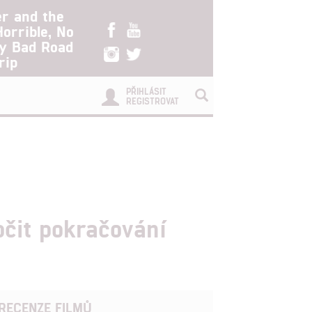
er and the
Horrible, No
ry Bad Road
rip
PŘIHLÁSIT
REGISTROVAT
čit pokračování
RECENZE FILMŮ