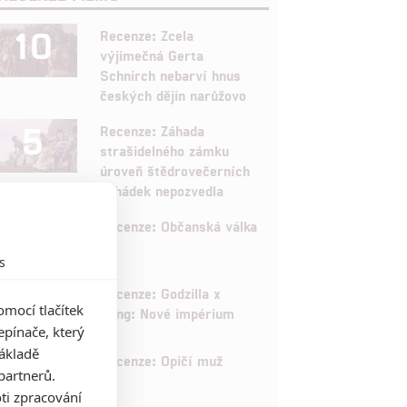
10
Recenze: Zcela
výjimečná Gerta
Schnirch nebarví hnus
českých dějin narůžovo
5
Recenze: Záhada
strašidelného zámku
úroveň štědrovečerních
pohádek nepozvedla
8
Recenze: Občanská válka
s
6
Recenze: Godzilla x
mocí tlačítek
Kong: Nové impérium
pínače, který
základě
8
Recenze: Opičí muž
partnerů.
ti zpracování