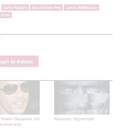
Garry Pastore
Gino Anthony Pesi
James McMenamin
krimi
0
oupit do diskuze
 Vinem Dieselem má
Recenze: Hypnotizér
scenáristu