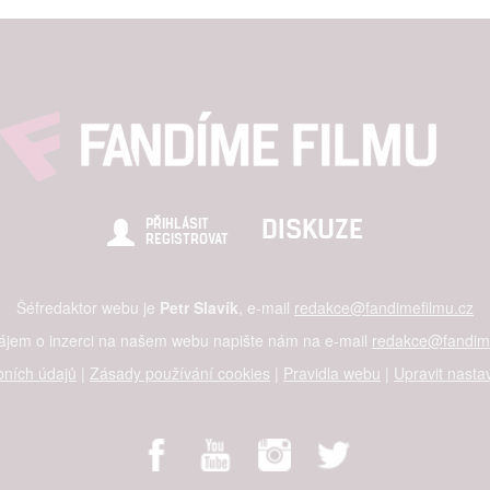
DISKUZE
PŘIHLÁSIT
REGISTROVAT
Šéfredaktor webu je
Petr Slavík
, e-mail
redakce@fandimefilmu.cz
zájem o inzerci na našem webu napište nám na e-mail
redakce@fandime
ních údajů
|
Zásady používání cookies
|
Pravidla webu
|
Upravit nasta