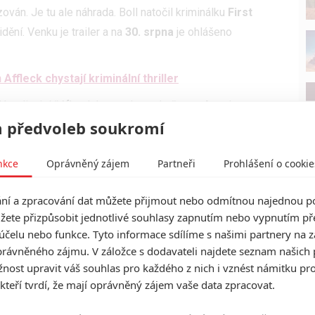
zován. Je tu ale náhrada. Boll natočil kriminálku
First
dění. Venku je trailer a na
30. srpna
je ohlášeno
ffleck chystají kriminální thriller
dá policejní šéfka dohromady nezkušenou Angelu a
 předvoleb soukromí
š) nadšená, on věčně zakaboněný. Šéfka doufá, že se
ři tom něco pochytí od zkušenějšího. Nejen, že si
nkce
Oprávněný zájem
Partneři
Prohlášení o cookie
 je také až po uši v problémech, když mafiánská vražda
 dvojice alespoň jednu věc společnou: Oba jsou zcela
í a zpracování dat můžete přijmout nebo odmítnou najednou po
žete přizpůsobit jednotlivé souhlasy zapnutím nebo vypnutím pře
říliš to nevypadá, že by mě film nějaký velký příslib.
účelu nebo funkce. Tyto informace sdílíme s našimi partnery na 
de na pomezí nedostatku peněz a filmařské finesy. A
rávněného zájmu. V záložce s dodavateli najdete seznam našich 
ost upravit váš souhlas pro každého z nich i vznést námitku pro
 Boll na video trhu mezi zarytými milovníky kriminálek
 kteří tvrdí, že mají oprávněný zájem vaše data zpracovat.
ane respektovaným filmařem, tak prozatím nenasvědčuje
 hlavních rolích vystupují
Kristen Renton
a
Gino