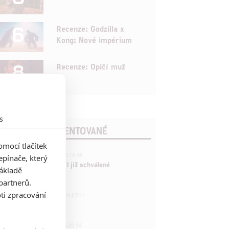
6
Recenze: Godzilla x
Kong: Nové impérium
8
Recenze: Opičí muž
s
POSLEDNÍ KOMENTOVANÉ
mocí tlačítek
3
ČLÁNEK | 01.08.2026 16:40
pínače, který
Marvel nečekaně zrušil již schválené
základě
pokračování
partnerů.
433
ti zpracování
FILM | 01.08.2026 07:11
拆彈專家
1
ČLÁNEK | 30.07.2026 20:14