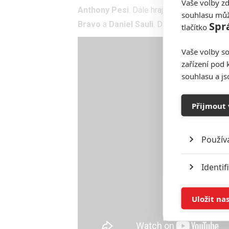
Vaše volby zd
Anthony Pesi
. Dále hrají
Garry Pastore
,
souhlasu můž
Spr
Bravo
a
Daniel Sauli
. Dole v galerii najde
tlačítko
Vaše volby so
zařízení pod 
souhlasu a j
Přijmout 
Použív
Identif
Ukládán
Uložit na
Reklam