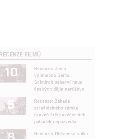
RECENZE FILMŮ
10
Recenze: Zcela
výjimečná Gerta
Schnirch nebarví hnus
českých dějin narůžovo
5
Recenze: Záhada
strašidelného zámku
úroveň štědrovečerních
pohádek nepozvedla
8
Recenze: Občanská válka