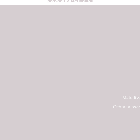
podvodu v McDonaldu
Máte-li 
Ochrana osob