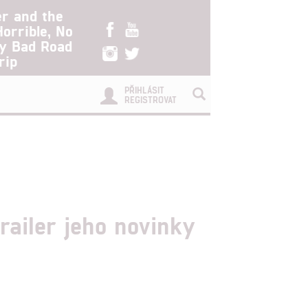
er and the
Horrible, No
ry Bad Road
rip
PŘIHLÁSIT
REGISTROVAT
trailer jeho novinky