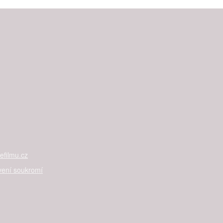
filmu.cz
vení soukromí