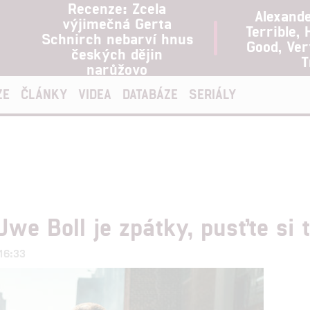
Recenze: Zcela
Alexand
výjimečná Gerta
Terrible, 
Schnirch nebarví hnus
Good, Ve
českých dějin
T
narůžovo
ZE
ČLÁNKY
VIDEA
DATABÁZE
SERIÁLY
Uwe Boll je zpátky, pusťte si 
 16:33