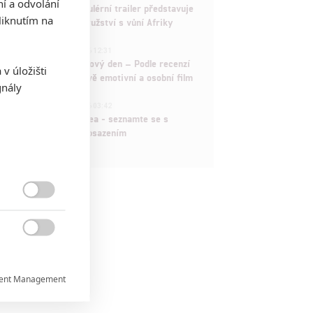
ní a odvolání
Děti krve a kostí: Regulérní trailer představuje
iknutím na
akční fantasy dobrodružství s vůní Afriky
1
ČLÁNEK | 30.07.2026 12:31
Spider-Man: Zbrusu nový den – Podle recenzí
v úložišti
máme čekat překvapivě emotivní a osobní film
gnály
1
ČLÁNEK | 30.07.2026 03:42
Velké preview: Odyssea - seznamte se s
maximálně nabitým obsazením


ent Management
