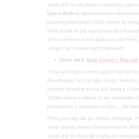
Jestli jste se od přelomu letopočtu zajímali
Uwem Bollovi
, namistrovaném německém re
průšvihy před rokem 2000, nikoho to nezají
firem prodá za pár šupů práva na své značk
až neuvěřitelné úrovni špatnosti jeho film
vybíjet žluč v boxerských zápasech.
Čtěte také:
Bear Country: Russell
Za svou bohatou kariéru zprznil taková he
BloodRayne, Far Cry
nebo
Postal
. Ke konci
ochotné prodat práva na své značky, v Něm
štědré dotace a zřejmě už ani samotného Bo
přinejlepším s reakcemi ve stylu: „ Na Uweh
Před osmi lety tak po snímku
Rampage: Pr
vydal snímek
Hanau (Deutschland im Winter
dosah a je to skoro jak kdyby ani neexist