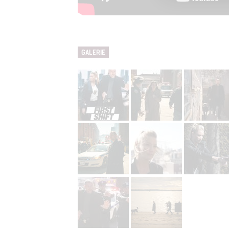
Person
služeb
GALERIE
Udělením sou
možnost: Zaji
Poskytování 