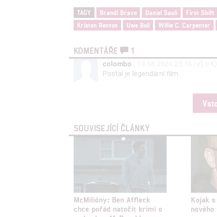
TAGY
Brandi Bravo
Daniel Sauli
First Shift
Kristen Renton
Uwe Boll
Willie C. Carpenter
KOMENTÁŘE
1
colombo
| 19.08.2024 23:16 |
0
Postal je legendární film
Vst
SOUVISEJÍCÍ ČLÁNKY
McMilióny: Ben Affleck
Kojak s
chce pořád natočit krimi o
nového 