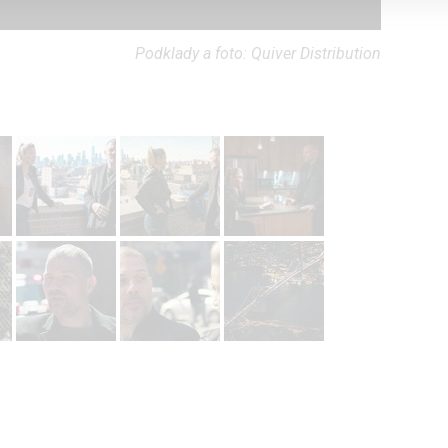
alizovaný obsah, měření obsahu, průzkum publika a vývoj
Podklady a foto: Quiver Distribution
hlasu s účely a funkcemi zde uvedenými dáváte nám i našim pa
štění bezpečnosti, předcházení a zjišťování podvodů a odstraňov
a zobrazování reklamy a obsahu