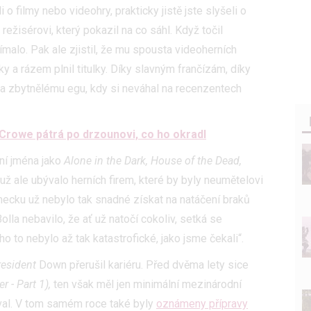
 o filmy nebo videohry, prakticky jistě jste slyšeli o
žisérovi, který pokazil na co sáhl. Když točil
malo. Pak ale zjistil, že mu spousta videoherních
y a rázem plnil titulky. Díky slavným frančízám, díky
ů a zbytnělému egu, kdy si neváhal na recenzentech
 Crowe pátrá po drzounovi, co ho okradl
rní jména jako
Alone in the Dark, House of the Dead,
 už ale ubývalo herních firem, které by byly neumětelovi
ecku už nebylo tak snadné získat na natáčení braků
lla nebavilo, že ať už natočí cokoliv, setká se
o to nebylo až tak katastrofické, jako jsme čekali“.
esident
Down přerušil kariéru. Před dvěma lety sice
 - Part 1),
ten však měl jen minimální mezinárodní
oval. V tom samém roce také byly
oznámeny přípravy