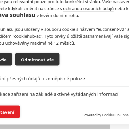
e jsou relevantní pouze pro tuto konkrétní stránku. Vaše nastave
James McMenamin
,
Willie C. Carpenter
,
Brandi
ete kdykoli změnit na stránce s
ochranou osobních údajů
nebo kl
áva souhlasu
te zveřejněné obrázky.
v levém dolním rohu.
uhlasu jsou uloženy v souboru cookie s názvem "euconsent-v2" a 
klíčem "cookiehub-ac". Tyto prvky úložiště zaznamenávají vaše si
sou uchovávány maximálně 12 měsíců.
vše
Odmítnout vše
ání přesných údajů o zeměpisné poloze
ikace zařízení na základě aktivně vyžádaných informací
í a/nebo přístup k informacím v zařízení
stavení
Powered by
CookieHub Cons
a založená na omezených údajích a měření reklamy