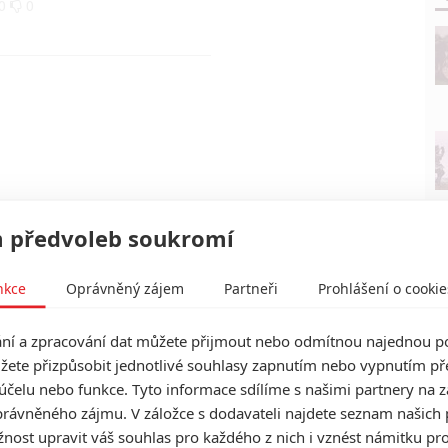
0
0
 předvoleb soukromí
nkce
Oprávněný zájem
Partneři
Prohlášení o cookie
í a zpracování dat můžete přijmout nebo odmítnou najednou po
žete přizpůsobit jednotlivé souhlasy zapnutím nebo vypnutím pře
účelu nebo funkce. Tyto informace sdílíme s našimi partnery na 
rávněného zájmu. V záložce s dodavateli najdete seznam našich 
ost upravit váš souhlas pro každého z nich i vznést námitku pro