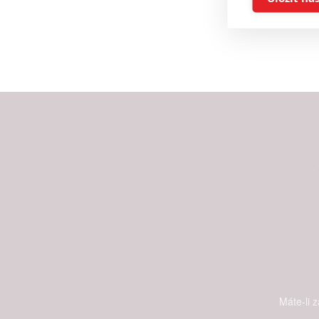
Reklam
Person
služeb
Udělením sou
možnost: Zaji
Poskytování 
Máte-li 