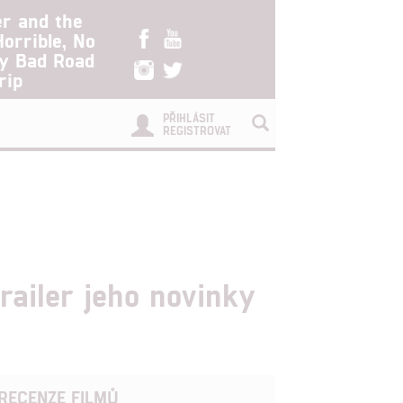
er and the
Horrible, No
ry Bad Road
rip
PŘIHLÁSIT
REGISTROVAT
trailer jeho novinky
RECENZE FILMŮ