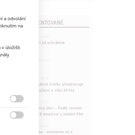
ní a odvolání
POSLEDNÍ KOMENTOVANÉ
iknutím na
3
ČLÁNEK | 01.08.2026 16:40
Marvel nečekaně zrušil již schválené
v úložišti
pokračování
gnály
433
FILM | 01.08.2026 07:11
拆彈專家
1
ČLÁNEK | 30.07.2026 20:14
Děti krve a kostí: Regulérní trailer představuje
akční fantasy dobrodružství s vůní Afriky
1
ČLÁNEK | 30.07.2026 12:31

Spider-Man: Zbrusu nový den – Podle recenzí
máme čekat překvapivě emotivní a osobní film

1
ČLÁNEK | 30.07.2026 03:42
Velké preview: Odyssea - seznamte se s