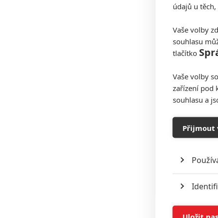
údajů u těch,
Vaše volby zd
souhlasu můž
Spr
tlačítko
Vaše volby so
zařízení pod 
souhlasu a j
Přijmout 
Použív
Identif
Ukládán
Uložit na