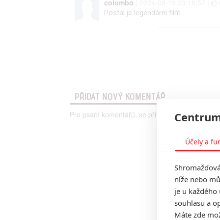
colombo
| 2024-08-19 23:16:57 |
Postal je legendární film
PŘIDAT NOVÝ KOMENTÁŘ
Pro psaní komentářů, se přihlašte.
Centrum
Účely a fu
Shromažďován
níže nebo mů
je u každého 
souhlasu a op
Máte zde možn