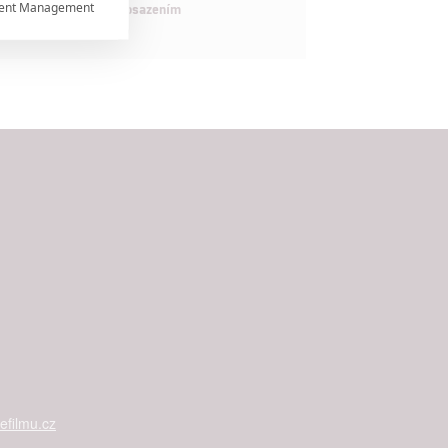
ent Management

maximálně nabitým obsazením


rtnerům
ání chyb,
filmu.cz