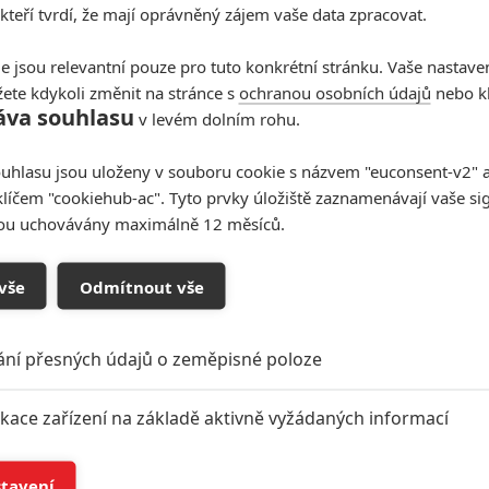
 kteří tvrdí, že mají oprávněný zájem vaše data zpracovat.
e jsou relevantní pouze pro tuto konkrétní stránku. Vaše nastave
ete kdykoli změnit na stránce s
ochranou osobních údajů
nebo kl
áva souhlasu
v levém dolním rohu.
uhlasu jsou uloženy v souboru cookie s názvem "euconsent-v2" a 
klíčem "cookiehub-ac". Tyto prvky úložiště zaznamenávají vaše si
sou uchovávány maximálně 12 měsíců.
vše
Odmítnout vše
ání přesných údajů o zeměpisné poloze
ikace zařízení na základě aktivně vyžádaných informací
í a/nebo přístup k informacím v zařízení
stavení