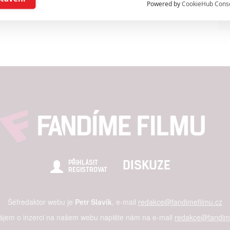
Powered by
CookieHub Cons
a založená na omezených údajích a měření reklamy
alizovaný obsah, měření obsahu, průzkum publika a vývoj
hlasu s účely a funkcemi zde uvedenými dáváte nám i našim pa
štění bezpečnosti, předcházení a zjišťování podvodů a odstraňov
a zobrazování reklamy a obsahu
DISKUZE
PŘIHLÁSIT
REGISTROVAT
Šéfredaktor webu je
Petr Slavík
, e-mail
redakce@fandimefilmu.cz
zájem o inzerci na našem webu napište nám na e-mail
redakce@fandime