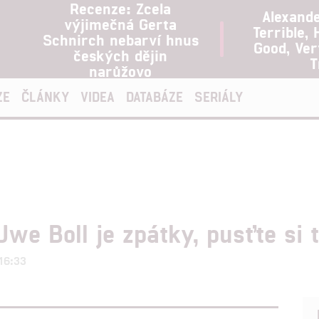
Recenze: Zcela
Alexand
výjimečná Gerta
Terrible, 
Schnirch nebarví hnus
Good, Ve
českých dějin
T
narůžovo
ZE
ČLÁNKY
VIDEA
DATABÁZE
SERIÁLY
Uwe Boll je zpátky, pusťte si 
 16:33