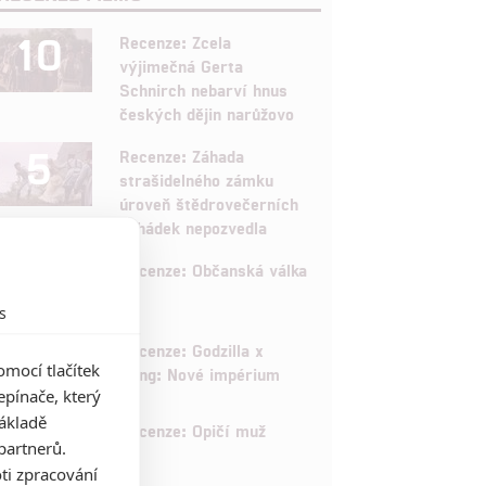
10
Recenze: Zcela
výjimečná Gerta
Schnirch nebarví hnus
českých dějin narůžovo
5
Recenze: Záhada
strašidelného zámku
úroveň štědrovečerních
pohádek nepozvedla
8
Recenze: Občanská válka
s
6
Recenze: Godzilla x
mocí tlačítek
Kong: Nové impérium
pínače, který
základě
8
Recenze: Opičí muž
partnerů.
ti zpracování