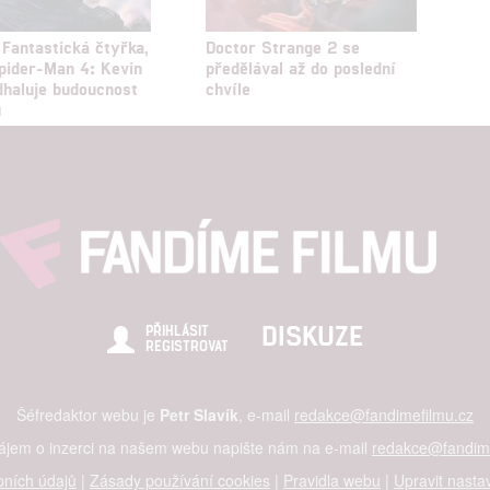
 Fantastická čtyřka,
Doctor Strange 2 se
pider-Man 4: Kevin
předělával až do poslední
dhaluje budoucnost
chvíle
u
DISKUZE
PŘIHLÁSIT
REGISTROVAT
Šéfredaktor webu je
Petr Slavík
, e-mail
redakce@fandimefilmu.cz
zájem o inzerci na našem webu napište nám na e-mail
redakce@fandime
ních údajů
|
Zásady používání cookies
|
Pravidla webu
|
Upravit nasta