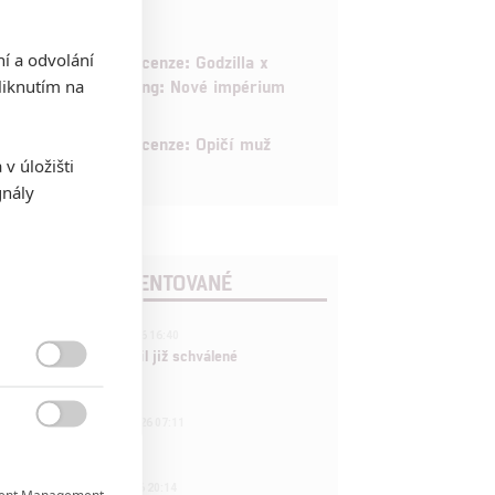
6
ní a odvolání
Recenze: Godzilla x
iknutím na
Kong: Nové impérium
8
Recenze: Opičí muž
v úložišti
gnály
POSLEDNÍ KOMENTOVANÉ
3
ČLÁNEK | 01.08.2026 16:40
Marvel nečekaně zrušil již schválené

pokračování
433
FILM | 01.08.2026 07:11

拆彈專家
1
ČLÁNEK | 30.07.2026 20:14