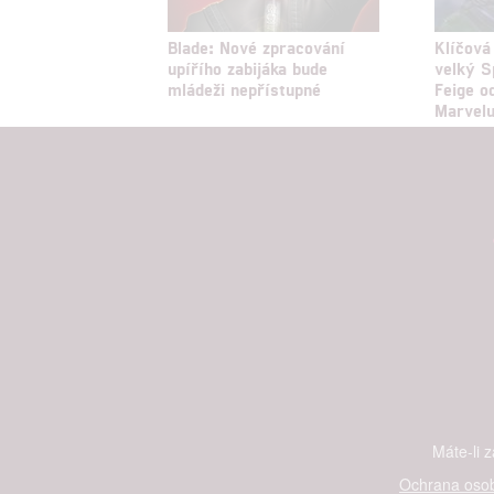
Blade: Nové zpracování
Klíčová
upířího zabijáka bude
velký S
mládeži nepřístupné
Feige o
Marvel
Máte-li 
Ochrana osob