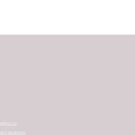
filmu.cz
vení soukromí