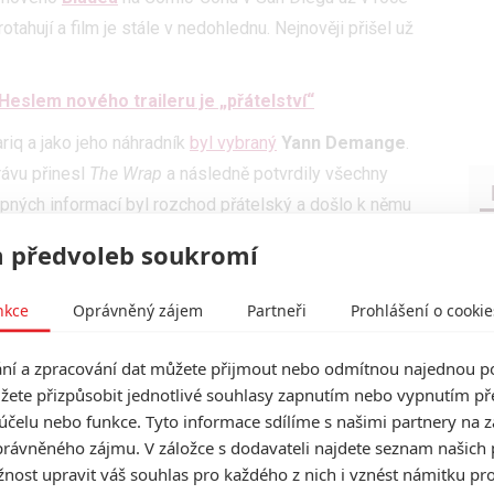
ahují a film je stále v nedohlednu. Nejnověji přišel už
Heslem nového traileru je „přátelství“
riq a jako jeho náhradník
byl vybraný
Yann Demange
.
rávu přinesl
The Wrap
a následně potvrdily všechny
pných informací byl rozchod přátelský a došlo k němu
e dostala na veřejnost teprve teď.
 předvoleb soukromí
věji se projektu ujal
Eric Pearson
, jenž postupně pro
, Black Widow, Thunderbolts
a
Fantastická čtyřka
nkce
Oprávněný zájem
Partneři
Prohlášení o cookie
der-Mana: Homecoming, Infinity War
a
Endgame.
í a zpracování dat můžete přijmout nebo odmítnou najednou po
ovu od začátku nebo upravovat dosavadní scénář.
žete přizpůsobit jednotlivé souhlasy zapnutím nebo vypnutím pře
ním nového
Bladea
psali Nic Pizzolatto, Michael
účelu nebo funkce. Tyto informace sdílíme s našimi partnery na 
our.
rávněného zájmu. V záložce s dodavateli najdete seznam našich 
ost upravit váš souhlas pro každého z nich i vznést námitku pro
 – Kůň/Venom v prvním traileru