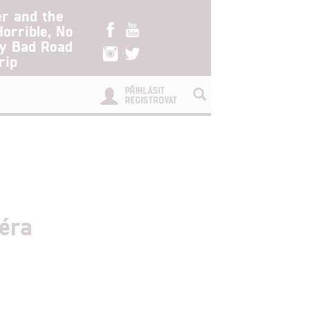
er and the
Horrible, No
ry Bad Road
rip
PŘIHLÁSIT
REGISTROVAT
séra