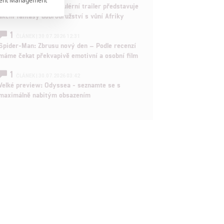
ent Management

Děti krve a kostí: Regulérní trailer představuje
akční fantasy dobrodružství s vůní Afriky

1
ČLÁNEK | 30.07.2026 12:31
Spider-Man: Zbrusu nový den – Podle recenzí

máme čekat překvapivě emotivní a osobní film
1
ČLÁNEK | 30.07.2026 03:42
rtnerům
Velké preview: Odyssea - seznamte se s
maximálně nabitým obsazením
 present