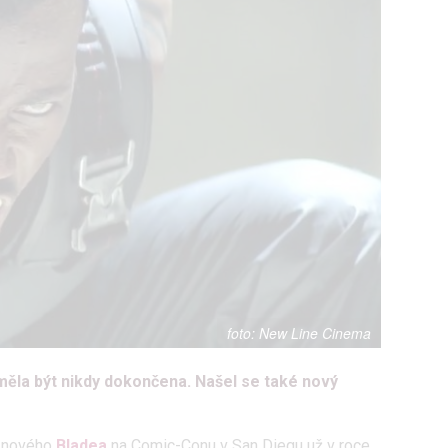
New Line Cinema
měla být nikdy dokončena. Našel se také nový
í nového
Bladea
na Comic-Conu v San Diegu už v roce