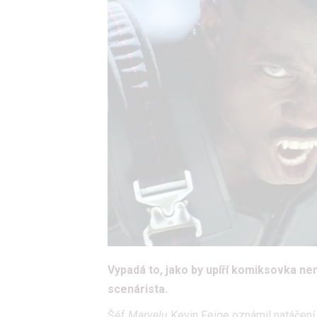
Vypadá to, jako by upíří komiksovka ne
scenárista.
Šéf
Marvelu
Kevin Feige oznámil natáčen