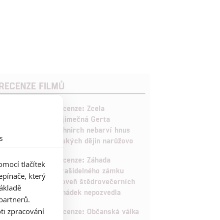
RECENZE FILMŮ
10
Recenze: Zcela
výjimečná Gerta
Schnirch nebarví hnus
s
českých dějin narůžovo
5
Recenze: Záhada
mocí tlačítek
strašidelného zámku
pínače, který
úroveň štědrovečerních
základě
pohádek nepozvedla
partnerů.
8
ti zpracování
Recenze: Občanská válka