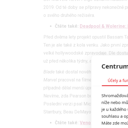
2019. Od té doby se přípravy nekonečně prot
o svého druhého režiséra.
Čtěte také:
Deadpool & Wolerine: 
Před dvěma lety projekt opustil Bassam Ta
Ten je ale také z kola venku. Jako první zp
velké hollywoodské zpravodaje. Dle dostu
už před několika týdny, akorát se informac
Centrum
Blade
také dostal nového scenáristu. Nejno
Marvel
pracoval na filmech
Thor: Ragnarok
Účely a fu
případně dělal menší úpravy
Ant-Mana, Spi
Shromažďován
Nevíme, zda Pearson bude psát snímek zn
níže nebo mů
Poslední verzi psal Michael Green, před 
je u každého 
Starrbury, Beau DeMayo a Stacy Osei-Kuff
souhlasu a op
Máte zde možn
Čtěte také:
Venom: Poslední tanec