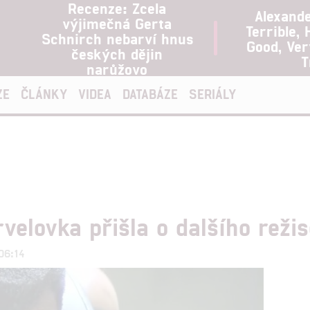
Recenze: Zcela
Alexand
výjimečná Gerta
Terrible, 
Schnirch nebarví hnus
Good, Ve
českých dějin
T
narůžovo
ZE
ČLÁNKY
VIDEA
DATABÁZE
SERIÁLY
velovka přišla o dalšího reži
06:14