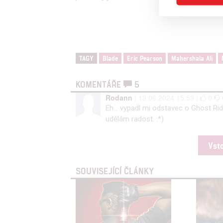
Advert
Person
and se
TAGY
Blade
Eric Pearson
Mahershala Ali
KOMENTÁŘE
5
Udělením sou
možnost: Ensu
Rodann
| 13.06.2024 15:53 |
0
Eh… vypadl mi odstavec o Ghost Rider
advertising a
udělám radost. :*)
Vst
SOUVISEJÍCÍ ČLÁNKY