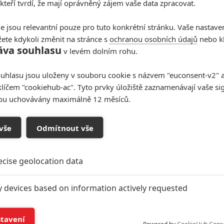
 kteří tvrdí, že mají oprávněný zájem vaše data zpracovat.
rychleji sehnat nového režiséra a začít v dohledné
ně naplánovaná na listopad 2025, anebo bude uvedení
e jsou relevantní pouze pro tuto konkrétní stránku. Vaše nastave
píší, že je pro
Marvel
důležitější, aby byl snímek co
ete kdykoli změnit na stránce s
ochranou osobních údajů
nebo kl
áva souhlasu
v levém dolním rohu.
sí komiksové studio vyrábět více než dva filmy ročně
,
přednostnění kvality před kvantitou dodržet.
uhlasu jsou uloženy v souboru cookie s názvem "euconsent-v2" a 
projekt stále neopustil, nicméně v tuhle chvíli je
upsaný
klíčem "cookiehub-ac". Tyto prvky úložiště zaznamenávají vaše si
sou uchovávány maximálně 12 měsíců.
odukce
Bladea
nemusí s přípravami nikterak pospíchat.
vše
Odmítnout vše
 věnuje likvidování upírů, kteří svoji žízeň po krvi
-2004 s ním vznikly tři celovečerní filmy s Wesleym
ecise geolocation data
 životní role a od té doby se snaží k postavě vrátit,
 vznikla také rychle zapomenutá televizní série. V
y devices based on information actively requested
de a do hlavní role byl obsazen Mahershala Ali.
n. Aktuálním režisérem je Yann Demange. Datum
and/or access information on a device
stavení
5.