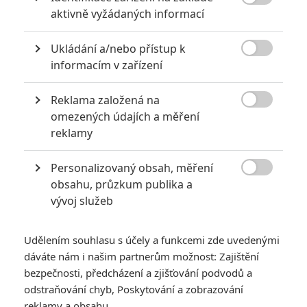

aktivně vyžádaných informací
Ukládání a/nebo přístup k

informacím v zařízení
British Film Institute
Reklama založená na
Zobrazit dalších 7 obrázků

omezených údajích a měření
reklamy
Matt Smith a Morfydd Clark mezi legendami, rituály, krví,
hlínou a tělesnem v traileru.
Personalizovaný obsah, měření

obsahu, průzkum publika a
Matt Smith
a
Morfydd Clark
momentálně prožívají oba
vývoj služeb
příběhy inspirované mytologií, historií a fantazií na té nejvyšší
úrovni. Smith vystupuje jako Daemon Targaryen v
Rodu draka
,
Udělením souhlasu s účely a funkcemi zde uvedenými
Clark jako Galadriel v
Prstenech moci
. Společně okusili další
dáváte nám i našim partnerům možnost: Zajištění
příběh inspirovaný britskou lidovou slovesností, leč tentokrát
bezpečnosti, předcházení a zjišťování podvodů a
komorní a hodně osobní.
odstraňování chyb, Poskytování a zobrazování
reklamy a obsahu