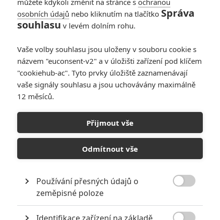
můžete kdykoli změnit na stránce s
ochranou
Správa
osobních údajů
nebo kliknutím na tlačítko
souhlasu
v levém dolním rohu.
Vaše volby souhlasu jsou uloženy v souboru cookie s
názvem "euconsent-v2" a v úložišti zařízení pod klíčem
"cookiehub-ac". Tyto prvky úložiště zaznamenávají
vaše signály souhlasu a jsou uchovávány maximálně
12 měsíců.
Hladový lán: Folklorní horor
sází na znepokojivé výjevy
Přijmout vše
Napsal:
Petr Slavík - (Anarvin)
, 09.06.2024 21:24
Odmítnout vše
Používání přesných údajů o

zeměpisné poloze
Identifikace zařízení na základě