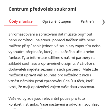
Centrum předvoleb soukromí
❯
Účely a funkce
Oprávněný zájem
Partneři
Pro
Tog
Shromažďování a zpracování dat můžete přijmout
navi
nebo odmítnou najednou pomocí tlačítek níže nebo
můžete přizpůsobit jednotlivé souhlasy zapnutím nebo
vypnutím přepínače, který je u každého účelu nebo
funkce. Tyto informace sdílíme s našimi partnery na
základě souhlasu a oprávněného zájmu. V záložce s
dodavateli najdete seznam našich partnerů. Máte zde
možnost upravit váš souhlas pro každého z nich i
vznést námitku proti zpracování údajů u těch, kteří
tvrdí, že mají oprávněný zájem vaše data zpracovat.
Vaše volby zde jsou relevantní pouze pro tuto
konkrétní stránku. Vaše nastavení a odvolání souhlasu