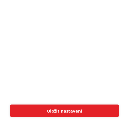
5
Recenze: Záhada strašidelného
zámku úroveň štědrovečerních
pohádek nepozvedla
8
Recenze: Občanská válka
6
Recenze: Godzilla x Kong: Nové
impérium
8
Recenze: Opičí muž
POSLEDNÍ KOMENTOVANÉ
Uložit nastavení
Tato stránka používá soubory cookies.
Více informací
Rozumím
3
ČLÁNEK | 01.08.2026 16:40