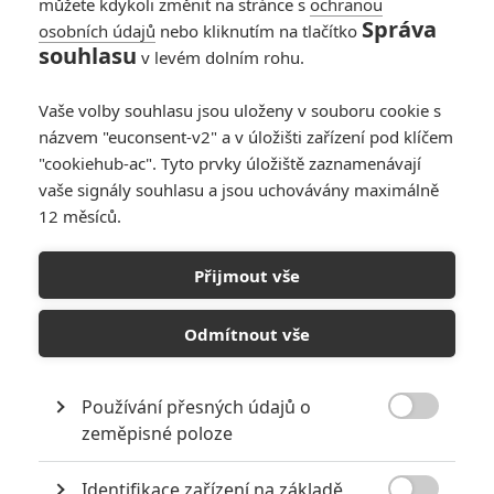
můžete kdykoli změnit na stránce s
ochranou
Správa
osobních údajů
nebo kliknutím na tlačítko
souhlasu
v levém dolním rohu.
Vaše volby souhlasu jsou uloženy v souboru cookie s
názvem "euconsent-v2" a v úložišti zařízení pod klíčem
"cookiehub-ac". Tyto prvky úložiště zaznamenávají
vaše signály souhlasu a jsou uchovávány maximálně
12 měsíců.
Jurský svět 4 doplnily další
dvě herecké posily
Přijmout vše
Napsal:
Petr Slavík - (Anarvin)
, 07.06.2024 16:06
Odmítnout vše
Používání přesných údajů o

zeměpisné poloze
Identifikace zařízení na základě