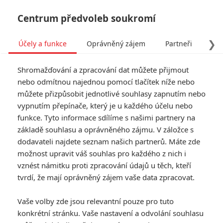
Centrum předvoleb soukromí
❯
Účely a funkce
Oprávněný zájem
Partneři
Pro
Tog
Shromažďování a zpracování dat můžete přijmout
navi
nebo odmítnou najednou pomocí tlačítek níže nebo
můžete přizpůsobit jednotlivé souhlasy zapnutím nebo
vypnutím přepínače, který je u každého účelu nebo
funkce. Tyto informace sdílíme s našimi partnery na
základě souhlasu a oprávněného zájmu. V záložce s
dodavateli najdete seznam našich partnerů. Máte zde
možnost upravit váš souhlas pro každého z nich i
vznést námitku proti zpracování údajů u těch, kteří
tvrdí, že mají oprávněný zájem vaše data zpracovat.
Vaše volby zde jsou relevantní pouze pro tuto
konkrétní stránku. Vaše nastavení a odvolání souhlasu