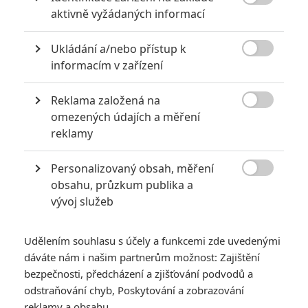

aktivně vyžádaných informací
Ukládání a/nebo přístup k

informacím v zařízení
Universal Pictures
Reklama založená na
Zobrazit další 2 obrázky

omezených údajích a měření
reklamy
Herci z Mrtvých mladých detektivů a Manifestu míří
mezi dinosaury.
Personalizovaný obsah, měření

obsahu, průzkum publika a
Poslední velkou castingovou zprávou pro
Jurský svět 4
vývoj služeb
(
Jurassic World 4
) bylo
obsazení Mahershaly Aliho
. K němu,
Scarlett Johansson či Rupertu Friendovi se připojují další dva
Udělením souhlasu s účely a funkcemi zde uvedenými
herecké přírůstky, v tomto případě nejspíš do vedlejších rolí.
dáváte nám i našim partnerům možnost: Zajištění
Čtěte také:
Godzilla/Kong: Na další film se nebude
bezpečnosti, předcházení a zjišťování podvodů a
odstraňování chyb, Poskytování a zobrazování
čekat, už známe režiséra
reklamy a obsahu