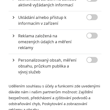
6
impérium

aktivně vyžádaných informací
8
Recenze: Opičí muž
Ukládání a/nebo přístup k

informacím v zařízení
Reklama založená na

omezených údajích a měření
POSLEDNÍ KOMENTOVANÉ
reklamy
3
ČLÁNEK | 01.08.2026 16:40
Personalizovaný obsah, měření
Marvel nečekaně zrušil již schválené pokračování

obsahu, průzkum publika a
vývoj služeb
433
FILM | 01.08.2026 07:11
拆彈專家
Udělením souhlasu s účely a funkcemi zde uvedenými
1
ČLÁNEK | 30.07.2026 20:14
dáváte nám i našim partnerům možnost: Zajištění
Děti krve a kostí: Regulérní trailer představuje akční fantasy
dobrodružství s vůní Afriky
bezpečnosti, předcházení a zjišťování podvodů a
odstraňování chyb, Poskytování a zobrazování
1
ČLÁNEK | 30.07.2026 12:31
reklamy a obsahu