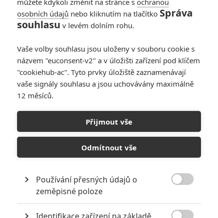
můžete kdykoli změnit na stránce s
ochranou
Správa
osobních údajů
nebo kliknutím na tlačítko
souhlasu
v levém dolním rohu.
PŘIDAT NOVÝ KOMENTÁŘ
Pro psaní komentářů, se přihlašte.
Vaše volby souhlasu jsou uloženy v souboru cookie s
názvem "euconsent-v2" a v úložišti zařízení pod klíčem
"cookiehub-ac". Tyto prvky úložiště zaznamenávají
RECENZE FILMŮ
vaše signály souhlasu a jsou uchovávány maximálně
10
12 měsíců.
Recenze: Zcela výjimečná Gerta
Schnirch nebarví hnus českých dějin
narůžovo
Přijmout vše
5
Recenze: Záhada strašidelného
Odmítnout vše
zámku úroveň štědrovečerních
pohádek nepozvedla
8
Recenze: Občanská válka
Používání přesných údajů o

zeměpisné poloze
Recenze: Godzilla x Kong: Nové
Identifikace zařízení na základě