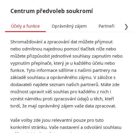
Centrum předvoleb soukromí
❯
Účely a funkce
Oprávněný zájem
Partneři
Pro
Tog
Shromažďování a zpracování dat můžete přijmout
navi
nebo odmítnou najednou pomocí tlačítek níže nebo
můžete přizpůsobit jednotlivé souhlasy zapnutím nebo
Jurský svět 4 doplnily další
vypnutím přepínače, který je u každého účelu nebo
funkce. Tyto informace sdílíme s našimi partnery na
dvě herecké posily
základě souhlasu a oprávněného zájmu. V záložce s
dodavateli najdete seznam našich partnerů. Máte zde
Napsal:
Petr Slavík - (Anarvin)
, 07.06.2024 16:06
možnost upravit váš souhlas pro každého z nich i
vznést námitku proti zpracování údajů u těch, kteří
KOMENTÁŘE
0
tvrdí, že mají oprávněný zájem vaše data zpracovat.
Vaše volby zde jsou relevantní pouze pro tuto
konkrétní stránku. Vaše nastavení a odvolání souhlasu