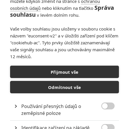
můžete kdykoli změnit na stránce s
ochranou
Správa
osobních údajů
nebo kliknutím na tlačítko
souhlasu
v levém dolním rohu.
Vaše volby souhlasu jsou uloženy v souboru cookie s
názvem "euconsent-v2" a v úložišti zařízení pod klíčem
"cookiehub-ac". Tyto prvky úložiště zaznamenávají
vaše signály souhlasu a jsou uchovávány maximálně
12 měsíců.
Furiosa: Sága Šíleného
Maxe – Podle prvních
Přijmout vše
ohlasů hodně jiný film
Odmítnout vše
Napsal:
Petr Slavík - (Anarvin)
, 09.05.2024 06:00
Používání přesných údajů o

zeměpisné poloze
Identifikace zařízení na základě