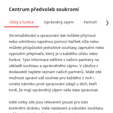
Centrum předvoleb soukromí
❯
Účely a funkce
Oprávněný zájem
Partneři
Pro
Tog
Shromažďování a zpracování dat můžete přijmout
navi
nebo odmítnou najednou pomocí tlačítek níže nebo
můžete přizpůsobit jednotlivé souhlasy zapnutím nebo
vypnutím přepínače, který je u každého účelu nebo
funkce. Tyto informace sdílíme s našimi partnery na
základě souhlasu a oprávněného zájmu. V záložce s
dodavateli najdete seznam našich partnerů. Máte zde
možnost upravit váš souhlas pro každého z nich i
vznést námitku proti zpracování údajů u těch, kteří
tvrdí, že mají oprávněný zájem vaše data zpracovat.
Vaše volby zde jsou relevantní pouze pro tuto
konkrétní stránku. Vaše nastavení a odvolání souhlasu