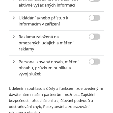

aktivně vyžádaných informací
Ukládání a/nebo přístup k

informacím v zařízení
Reklama založená na
Warner Bros.

omezených údajích a měření
Zobrazit dalších 12 obrázků
reklamy
Personalizovaný obsah, měření
Furiosa je dle zahraničních kritiků hodně jiná než Mad

obsahu, průzkum publika a
Max. A dorazil nový trailer.
vývoj služeb
Po
ohlasech na
Království Planeta opic
dorazily i ohlasy na
Furiosu: Ságu Šíleného Maxe
. Tedy nový film zasazený do
Udělením souhlasu s účely a funkcemi zde uvedenými
světa
Mad Maxe
. A ačkoliv se novináři ve svých reakcích
dáváte nám i našim partnerům možnost: Zajištění
rozcházejí, jedna věc se zdá být jistá:
Furiosa
je hodně jiná
bezpečnosti, předcházení a zjišťování podvodů a
odstraňování chyb, Poskytování a zobrazování
než
Zběsilá cesta
, předchozí film z Maxova světa. Zatímco
reklamy a obsahu