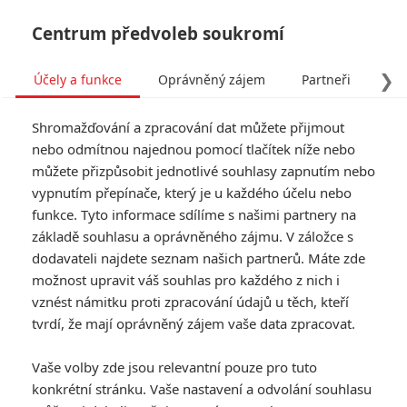
Centrum předvoleb soukromí
❯
Účely a funkce
Oprávněný zájem
Partneři
Pro
Tog
Shromažďování a zpracování dat můžete přijmout
navi
nebo odmítnou najednou pomocí tlačítek níže nebo
můžete přizpůsobit jednotlivé souhlasy zapnutím nebo
vypnutím přepínače, který je u každého účelu nebo
funkce. Tyto informace sdílíme s našimi partnery na
základě souhlasu a oprávněného zájmu. V záložce s
dodavateli najdete seznam našich partnerů. Máte zde
možnost upravit váš souhlas pro každého z nich i
vznést námitku proti zpracování údajů u těch, kteří
tvrdí, že mají oprávněný zájem vaše data zpracovat.
Vaše volby zde jsou relevantní pouze pro tuto
konkrétní stránku. Vaše nastavení a odvolání souhlasu