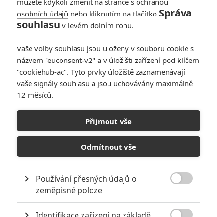
můžete kdykoli změnit na stránce s
ochranou
Správa
osobních údajů
nebo kliknutím na tlačítko
souhlasu
v levém dolním rohu.
Vaše volby souhlasu jsou uloženy v souboru cookie s
názvem "euconsent-v2" a v úložišti zařízení pod klíčem
"cookiehub-ac". Tyto prvky úložiště zaznamenávají
vaše signály souhlasu a jsou uchovávány maximálně
12 měsíců.
Kosmonaut z Čech ve světě
nadšení nesklízí
Přijmout vše
Napsal:
Petr Slavík - (Anarvin)
, 24.02.2024 23:11
Odmítnout vše
Používání přesných údajů o

zeměpisné poloze
Identifikace zařízení na základě