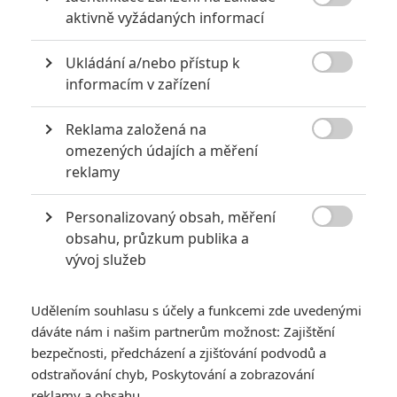

aktivně vyžádaných informací
Ukládání a/nebo přístup k

informacím v zařízení
Netflix
Reklama založená na
Zobrazit dalších 13 obrázků

omezených údajích a měření
reklamy
Adam Sandler sice opět přesvědčivě zvládl seriózní roli,
ale po divácky obtížně proniknutelném filmu si svět
Personalizovaný obsah, měření
Česko nejspíš nezamiluje.

obsahu, průzkum publika a
vývoj služeb
Spisovatel
Jaroslav Kalfař
se narodil v Praze, ale
dlouhodobě žije ve Spojených státech. Svůj román
Udělením souhlasu s účely a funkcemi zde uvedenými
Kosmonaut z Čech
(
Spaceman
) vydal nejprve v angličtině,
dáváte nám i našim partnerům možnost: Zajištění
přesto u nás v době vydání sklízel značnou pozornost, už jen
bezpečnosti, předcházení a zjišťování podvodů a
díky tomu, že šlo o mezinárodně úspěšnou publikaci. Diváky,
odstraňování chyb, Poskytování a zobrazování
kteří rádi vidí otisk Česka ve světě, bylo příjemnou zprávou,
reklamy a obsahu