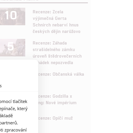
10
Recenze: Zcela
výjimečná Gerta
Schnirch nebarví hnus
českých dějin narůžovo
5
Recenze: Záhada
strašidelného zámku
úroveň štědrovečerních
pohádek nepozvedla
8
Recenze: Občanská válka
s
6
Recenze: Godzilla x
mocí tlačítek
Kong: Nové impérium
pínače, který
základě
8
Recenze: Opičí muž
partnerů.
ti zpracování