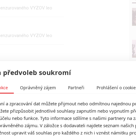
nzi cenzurovaného VYZOV leo
nzi cenzurovaného VYZOV leo
 předvoleb soukromí
nkce
Oprávněný zájem
Partneři
Prohlášení o cookie
í a zpracování dat můžete přijmout nebo odmítnou najednou po
žete přizpůsobit jednotlivé souhlasy zapnutím nebo vypnutím pře
účelu nebo funkce. Tyto informace sdílíme s našimi partnery na 
rávněného zájmu. V záložce s dodavateli najdete seznam našich 
ost upravit váš souhlas pro každého z nich i vznést námitku pro