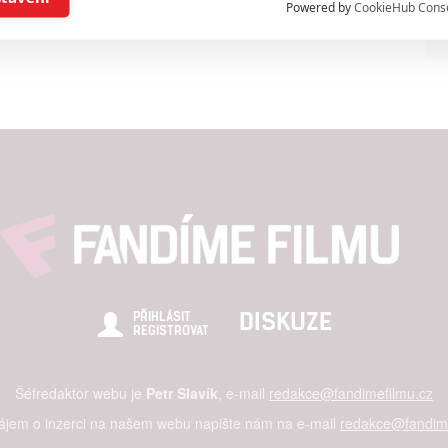
Powered by
CookieHub Cons
a založená na omezených údajích a měření reklamy
alizovaný obsah, měření obsahu, průzkum publika a vývoj
hlasu s účely a funkcemi zde uvedenými dáváte nám i našim pa
štění bezpečnosti, předcházení a zjišťování podvodů a odstraňov
a zobrazování reklamy a obsahu
DISKUZE
PŘIHLÁSIT
REGISTROVAT
Šéfredaktor webu je
Petr Slavík
, e-mail
redakce@fandimefilmu.cz
zájem o inzerci na našem webu napište nám na e-mail
redakce@fandime