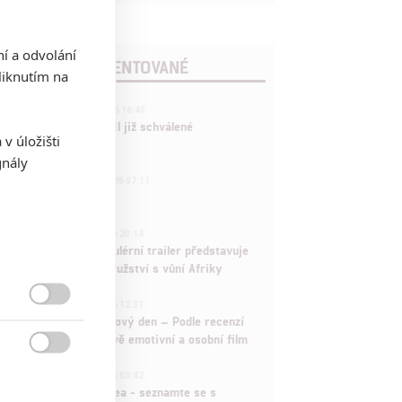
ní a odvolání
POSLEDNÍ KOMENTOVANÉ
iknutím na
3
ČLÁNEK | 01.08.2026 16:40
Marvel nečekaně zrušil již schválené
v úložišti
pokračování
gnály
433
FILM | 01.08.2026 07:11
拆彈專家
1
ČLÁNEK | 30.07.2026 20:14
Děti krve a kostí: Regulérní trailer představuje
akční fantasy dobrodružství s vůní Afriky
1
ČLÁNEK | 30.07.2026 12:31

Spider-Man: Zbrusu nový den – Podle recenzí
máme čekat překvapivě emotivní a osobní film

1
ČLÁNEK | 30.07.2026 03:42
Velké preview: Odyssea - seznamte se s