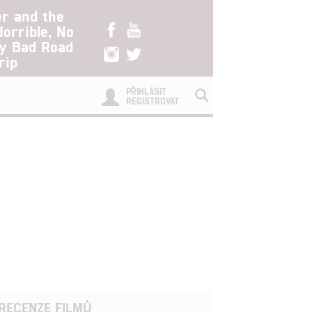
er and the
Horrible, No
ry Bad Road
rip
PŘIHLÁSIT
REGISTROVAT
RECENZE FILMŮ