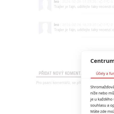
leo
| 2024-02-26 18:23:30 |
0
0
Trajler je fajn, udělejte taky rece
leo
| 2024-02-26 18:23:30 |
0
0
Trajler je fajn, udělejte taky rece
Centrum
PŘIDAT NOVÝ KOMENTÁŘ
Účely a fu
Pro psaní komentářů, se přihlašte.
Shromažďován
níže nebo mů
je u každého 
souhlasu a op
Máte zde možn