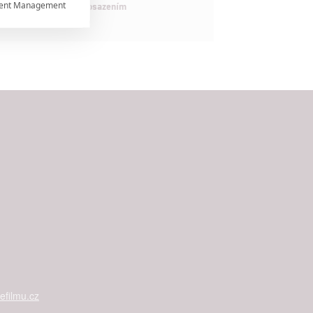
ent Management

maximálně nabitým obsazením


rtnerům
ání chyb,
filmu.cz