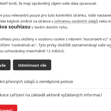
 kteří tvrdí, že mají oprávněný zájem vaše data zpracovat.
e jsou relevantní pouze pro tuto konkrétní stránku. Vaše nastave
ete kdykoli změnit na stránce s
ochranou osobních údajů
nebo kl
áva souhlasu
v levém dolním rohu.
uhlasu jsou uloženy v souboru cookie s názvem "euconsent-v2" a 
klíčem "cookiehub-ac". Tyto prvky úložiště zaznamenávají vaše si
sou uchovávány maximálně 12 měsíců.
vše
Odmítnout vše
ání přesných údajů o zeměpisné poloze
ikace zařízení na základě aktivně vyžádaných informací
í a/nebo přístup k informacím v zařízení
stavení