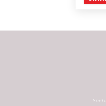
Reklam
Person
služeb
Udělením sou
možnost: Zaji
Poskytování 
Máte-li 