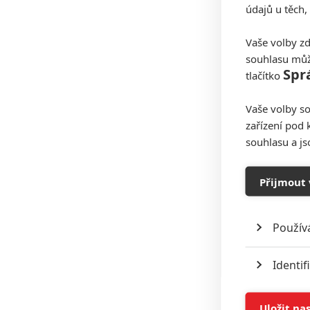
údajů u těch,
Vaše volby zd
souhlasu můž
Spr
tlačítko
Vaše volby so
zařízení pod 
souhlasu a j
Přijmout 
Použív
Identif
Ukládán
Uložit na