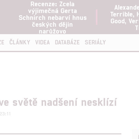
Recenze: Zcela
Alexand
výjimečná Gerta
Terrible, 
Schnirch nebarví hnus
Good, Ve
českých dějin
T
narůžovo
ZE
ČLÁNKY
VIDEA
DATABÁZE
SERIÁLY
e světě nadšení nesklízí
23:11