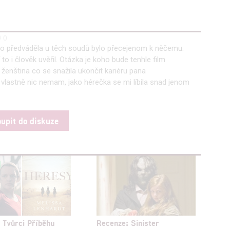
0
 co předváděla u těch soudů bylo přecejenom k něčemu.
 to i člověk uvěřil. Otázka je koho bude tenhle film
 ženština co se snažila ukončit kariéru pana
ni vlastně nic nemam, jako hérečka se mi líbila snad jenom
oupit do diskuze
 Tvůrci Příběhu
Recenze: Sinister