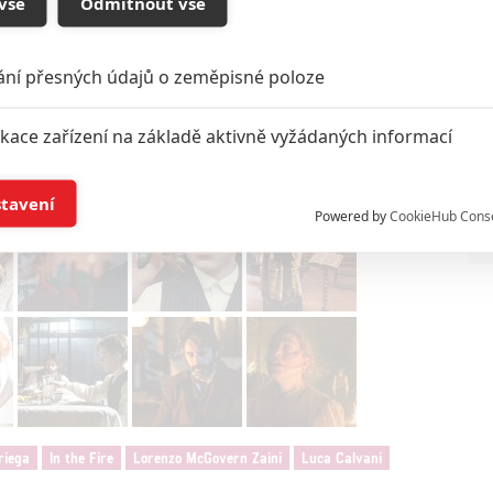
vše
Odmítnout vše
ání přesných údajů o zeměpisné poloze
ikace zařízení na základě aktivně vyžádaných informací
í a/nebo přístup k informacím v zařízení
stavení
Powered by
CookieHub Cons
a založená na omezených údajích a měření reklamy
alizovaný obsah, měření obsahu, průzkum publika a vývoj
hlasu s účely a funkcemi zde uvedenými dáváte nám i našim pa
štění bezpečnosti, předcházení a zjišťování podvodů a odstraňov
a zobrazování reklamy a obsahu
riega
In the Fire
Lorenzo McGovern Zaini
Luca Calvani