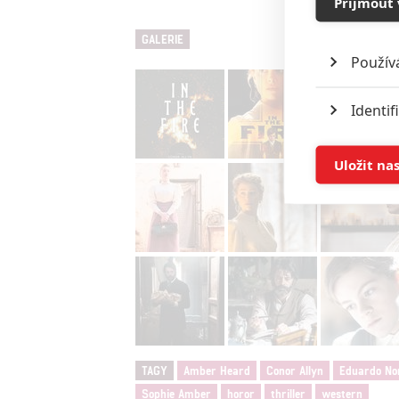
Přijmout 
GALERIE
Použív
Identif
Ukládán
Uložit na
Reklam
Person
služeb
Udělením sou
možnost: Zaji
Poskytování 
TAGY
Amber Heard
Conor Allyn
Eduardo No
Sophie Amber
horor
thriller
western