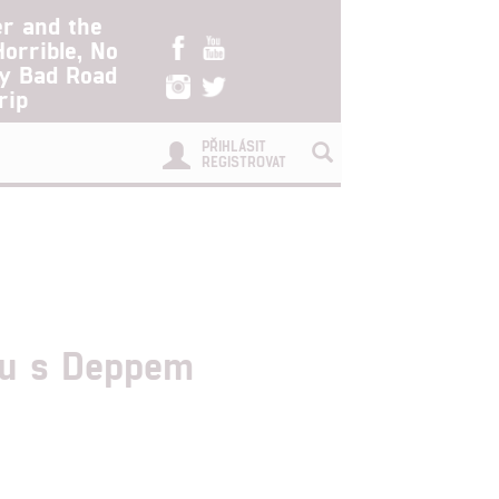
er and the
Horrible, No
ry Bad Road
rip
PŘIHLÁSIT
REGISTROVAT
du s Deppem