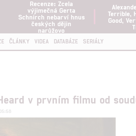
Recenze: Zcela
Alexand
výjimečná Gerta
Terrible, 
Schnirch nebarví hnus
Good, Ve
českých dějin
T
narůžovo
ZE
ČLÁNKY
VIDEA
DATABÁZE
SERIÁLY
 Heard v prvním filmu od sou
 05:58