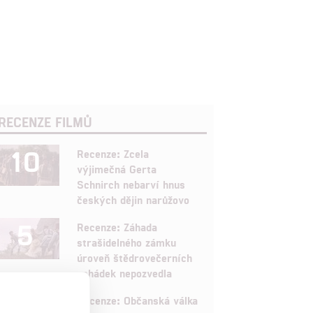
RECENZE FILMŮ
10
Recenze: Zcela
výjimečná Gerta
Schnirch nebarví hnus
českých dějin narůžovo
5
Recenze: Záhada
strašidelného zámku
úroveň štědrovečerních
pohádek nepozvedla
8
Recenze: Občanská válka