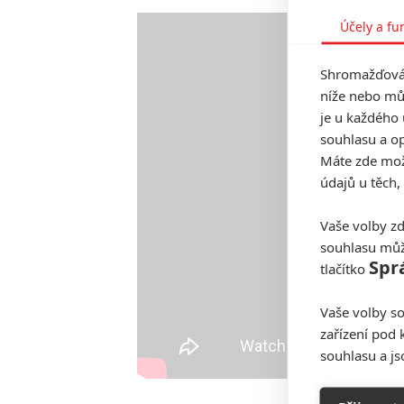
Účely a fu
Shromažďován
níže nebo mů
je u každého 
souhlasu a op
Máte zde možn
údajů u těch,
Vaše volby zd
souhlasu můž
Spr
tlačítko
Vaše volby so
zařízení pod 
souhlasu a j