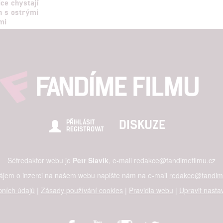
ice chystají
n s ostrými
mi
DISKUZE
PŘIHLÁSIT
REGISTROVAT
Šéfredaktor webu je
Petr Slavík
, e-mail
redakce@fandimefilmu.cz
zájem o inzerci na našem webu napište nám na e-mail
redakce@fandime
ních údajů
|
Zásady používání cookies
|
Pravidla webu
|
Upravit nasta