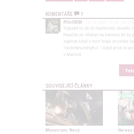
KOMENTÁŘE
1
POciSEM
| 13.10.2023 13:25 |
0
Vypadá to že to hysterický divadlo
Naučila se vřískat na kameru že by jí
zajímat když v tom hraje zrovinka ta
"nedotknutelnýho". I když proti ní a
v Mačetě.
Vst
SOUVISEJÍCÍ ČLÁNKY
Monstrum: Nový
Heresy: