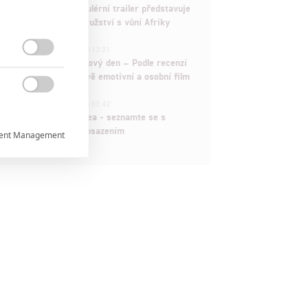
Děti krve a kostí: Regulérní trailer představuje
akční fantasy dobrodružství s vůní Afriky
1
ČLÁNEK | 30.07.2026 12:31

Spider-Man: Zbrusu nový den – Podle recenzí
máme čekat překvapivě emotivní a osobní film

1
ČLÁNEK | 30.07.2026 03:42
Velké preview: Odyssea - seznamte se s
maximálně nabitým obsazením
ent Management



rtnerům
ání chyb,