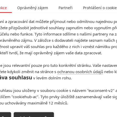
nkce
Oprávněný zájem
Partneři
Prohlášení o cookie
í a zpracování dat můžete přijmout nebo odmítnou najednou po
žete přizpůsobit jednotlivé souhlasy zapnutím nebo vypnutím pře
účelu nebo funkce. Tyto informace sdílíme s našimi partnery na 
rávněného zájmu. V záložce s dodavateli najdete seznam našich 
ost upravit váš souhlas pro každého z nich i vznést námitku pro
 kteří tvrdí, že mají oprávněný zájem vaše data zpracovat.
e jsou relevantní pouze pro tuto konkrétní stránku. Vaše nastave
ete kdykoli změnit na stránce s
ochranou osobních údajů
nebo kl
áva souhlasu
v levém dolním rohu.
uhlasu jsou uloženy v souboru cookie s názvem "euconsent-v2" a 
klíčem "cookiehub-ac". Tyto prvky úložiště zaznamenávají vaše si
sou uchovávány maximálně 12 měsíců.
Podklady a foto: Saban Films