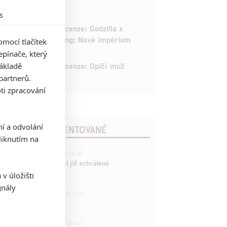
s
6
Recenze: Godzilla x
Kong: Nové impérium
mocí tlačítek
pínače, který
8
základě
Recenze: Opičí muž
partnerů.
ti zpracování
ní a odvolání
POSLEDNÍ KOMENTOVANÉ
iknutím na
3
ČLÁNEK | 01.08.2026 16:40
Marvel nečekaně zrušil již schválené
pokračování
v úložišti
gnály
433
FILM | 01.08.2026 07:11
拆彈專家
1
ČLÁNEK | 30.07.2026 20:14