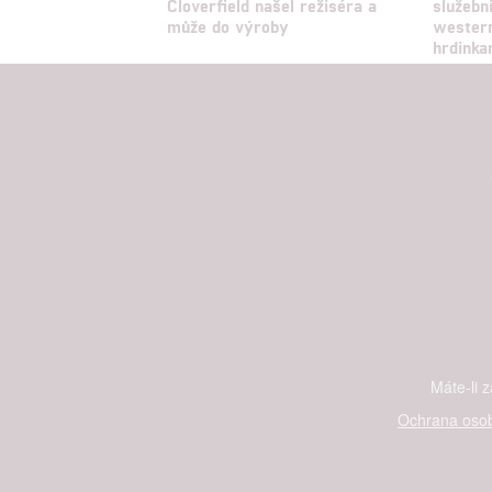
Cloverfield našel režiséra a
služebn
může do výroby
wester
hrdinka
Máte-li 
Ochrana osob