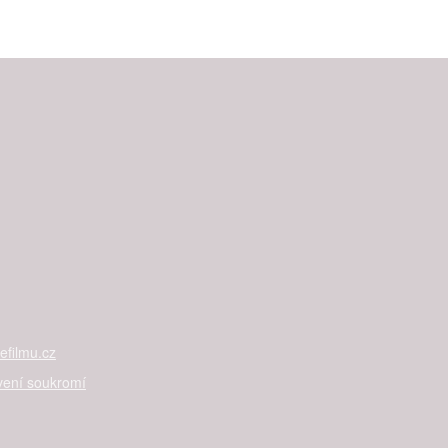
filmu.cz
vení soukromí