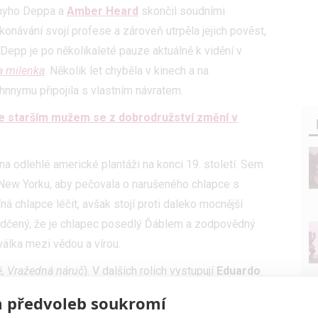
nnyho Deppa a
Amber Heard
skončil soudními
konávání svojí profese a zároveň utrpěla jejich pověst,
. Depp je po několikaleté pauze aktuálně k vidění v
a milenka
. Několik let chyběla v kinech a na
hnnymu připojila s vlastním návratem.
e starším mužem se z dobrodružství změní v
a odlehlé americké plantáži na konci 19. století. Sem
 New Yorku, aby pečovala o narušeného chlapce s
á chlapce léčit, avšak stojí proti daleko mocnější
vědčený, že je chlapec posedlý Ďáblem a zodpovědný
válka mezi vědou a vírou.
ě, Vražedná náruč
). V dalších rolích vystupují
Eduardo
 Calvani
či
Sophie Amber
. Snímek vstupuje do
 předvoleb soukromí
e si trailer, koukněte dolů do galerie na fotky.