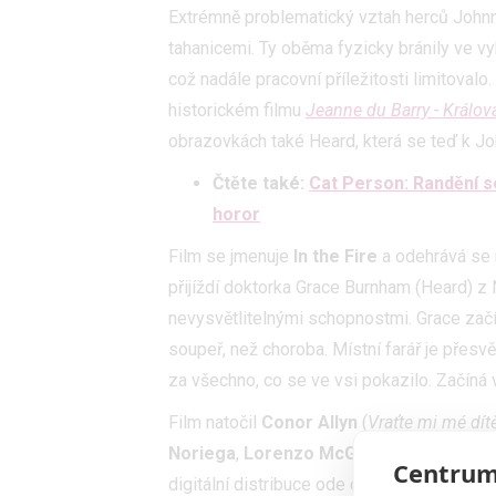
Extrémně problematický vztah herců Joh
tahanicemi. Ty oběma fyzicky bránily ve vy
což nadále pracovní příležitosti limitovalo
historickém filmu
Jeanne du Barry - Králov
obrazovkách také Heard, která se teď k Jo
Čtěte také:
Cat Person: Randění s
horor
Film se jmenuje
In the Fire
a odehrává se n
přijíždí doktorka Grace Burnham (Heard) z
nevysvětlitelnými schopnostmi. Grace začín
soupeř, než choroba. Místní farář je přes
za všechno, co se ve vsi pokazilo. Začíná 
Film natočil
Conor Allyn
(
Vraťte mi mé dít
Noriega
,
Lorenzo McGovern
Zaini
,
Luca
Centrum
digitální distribuce ode dnešního dne. Pusťt