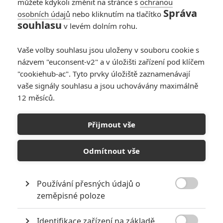
můžete kdykoli změnit na stránce s
ochranou
Správa
osobních údajů
nebo kliknutím na tlačítko
The Isolate Thief:
souhlasu
v levém dolním rohu.
Sean Bean jako
prohnilý desperát v
Vaše volby souhlasu jsou uloženy v souboru cookie s
hutném westernu
názvem "euconsent-v2" a v úložišti zařízení pod klíčem
0
Rudmen
| 05.07.2026 17:00
"cookiehub-ac". Tyto prvky úložiště zaznamenávají
vaše signály souhlasu a jsou uchovávány maximálně
12 měsíců.
Blood on the
Promontory: Sam
Přijmout vše
Worthington chystá
velký westernový
útěk z basy
Odmítnout vše
0
Anarvin
| 26.06.2026 12:00
Používání přesných údajů o

zeměpisné poloze
NEPŘEHLÉDNĚTE
Identifikace zařízení na základě
10 nejvražednějších roků ve filmové historii, a které snímky