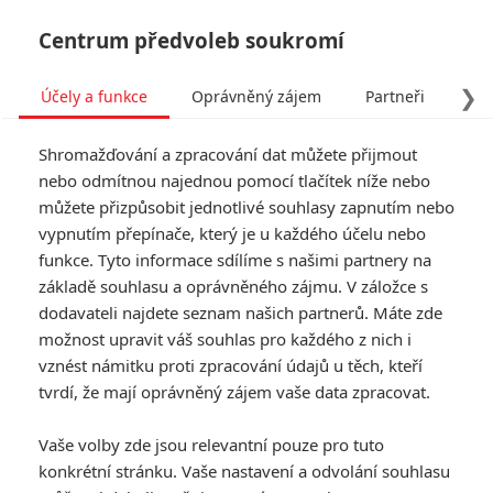
Centrum předvoleb soukromí
❯
Účely a funkce
Oprávněný zájem
Partneři
Pro
Tog
Shromažďování a zpracování dat můžete přijmout
navi
nebo odmítnou najednou pomocí tlačítek níže nebo
můžete přizpůsobit jednotlivé souhlasy zapnutím nebo
Tag: western
vypnutím přepínače, který je u každého účelu nebo
funkce. Tyto informace sdílíme s našimi partnery na
základě souhlasu a oprávněného zájmu. V záložce s
ČLÁNKY
FILMY
OSOBY
VIDEA
(0)
(0)
(0)
dodavateli najdete seznam našich partnerů. Máte zde
možnost upravit váš souhlas pro každého z nich i
Dinosaurs of The
vznést námitku proti zpracování údajů u těch, kteří
Wild West: Trailer
tvrdí, že mají oprávněný zájem vaše data zpracovat.
předvedl spojení
westernu s
Vaše volby zde jsou relevantní pouze pro tuto
pravěkem
konkrétní stránku. Vaše nastavení a odvolání souhlasu
0
Rudmen
| 11.07.2026 07:00