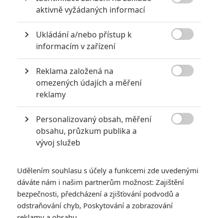

aktivně vyžádaných informací
za mrtvé můžou
0
Jaaaara
| 27.07.2020 21:30
Ukládání a/nebo přístup k
Kdy se v kinech umíralo nejvíce? A které

informacím v zařízení
snímky v daných letech dominovaly?
Reklama založená na

omezených údajích a měření
reklamy
Nejlepší lekce filmové střelby aneb hollywoodské střelnice v
akci
Personalizovaný obsah, měření
0
Jaaaara

| 18.10.2020 18:40
obsahu, průzkum publika a
Kořením nejen akčních filmů jsou scény na
vývoj služeb
střelnici a obecně ty, ve kterých střelci před
ostrou akcí předvádějí svůj um. Tyhle nás
baví ze všech nejvíc.
Udělením souhlasu s účely a funkcemi zde uvedenými
dáváte nám i našim partnerům možnost: Zajištění
bezpečnosti, předcházení a zjišťování podvodů a
odstraňování chyb, Poskytování a zobrazování
reklamy a obsahu