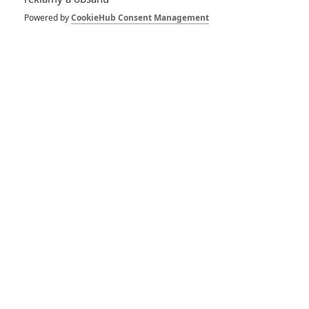
Dinosaurs of The
Powered by
CookieHub Consent Management
Wild West: V novém
filmu jezdí kovbojové
na prehistorických
ještěrech
0
Rudmen
| 17.06.2026 15:10
The Brigands of
Rattlecreek:
Chystaný western o
pomstě nabídne
impozantní obsazení
0
Anarvin
| 24.05.2026 19:07
Westworld: Zábavní
park plný smrtících
robotů čeká nové
zfilmování