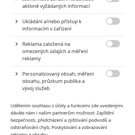

aktivně vyžádaných informací
Ukládání a/nebo přístup k

informacím v zařízení
Reklama založená na
TriStar Pictures

omezených údajích a měření
reklamy
Původní autor série se pustil do dalšího psaní. Umělá
inteligence je ve středu pozornosti.
Personalizovaný obsah, měření

Režisér, scenárista a producent
James Cameron
připravuje
obsahu, průzkum publika a
vývoj služeb
Avatara 3
,
ale přitom si najde čas i na další aktivity. Vystoupil
na konferenci technologické firmy
Dell
, kde divákům v sále
prozradil zajímavou věc: Před třemi měsíci začal psát scénář
Udělením souhlasu s účely a funkcemi zde uvedenými
dáváte nám i našim partnerům možnost: Zajištění
pro
nového Terminátora
. S dokončením prý ale hodlá
bezpečnosti, předcházení a zjišťování podvodů a
nějakou dobu počkat. Nejprve chce totiž vidět, jak se bude
odstraňování chyb, Poskytování a zobrazování
umělá inteligence rozvíjet v reálném světě.
reklamy a obsahu