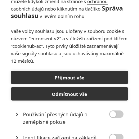
můžete kdykoli změnit na stránce s
ochranou
Správa
osobních údajů
nebo kliknutím na tlačítko
souhlasu
v levém dolním rohu.
Vaše volby souhlasu jsou uloženy v souboru cookie s
názvem "euconsent-v2" a v úložišti zařízení pod klíčem
"cookiehub-ac". Tyto prvky úložiště zaznamenávají
vaše signály souhlasu a jsou uchovávány maximálně
12 měsíců.
Terminátor: James
Cameron začal psát další
Přijmout vše
pokračování
Odmítnout vše
Napsal:
Petr Slavík - (Anarvin)
, 25.05.2023 18:09
Používání přesných údajů o

zeměpisné poloze
Identifikace zařízení na základě