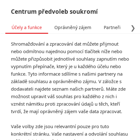
Centrum předvoleb soukromí
❯
Účely a funkce
Oprávněný zájem
Partneři
Pro
Tog
Shromažďování a zpracování dat můžete přijmout
navi
nebo odmítnou najednou pomocí tlačítek níže nebo
můžete přizpůsobit jednotlivé souhlasy zapnutím nebo
vypnutím přepínače, který je u každého účelu nebo
funkce. Tyto informace sdílíme s našimi partnery na
základě souhlasu a oprávněného zájmu. V záložce s
dodavateli najdete seznam našich partnerů. Máte zde
možnost upravit váš souhlas pro každého z nich i
vznést námitku proti zpracování údajů u těch, kteří
tvrdí, že mají oprávněný zájem vaše data zpracovat.
Vaše volby zde jsou relevantní pouze pro tuto
konkrétní stránku. Vaše nastavení a odvolání souhlasu