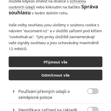
můžete kdykoli změnit na stránce s
ochranou
Správa
osobních údajů
nebo kliknutím na tlačítko
souhlasu
v levém dolním rohu.
Vaše volby souhlasu jsou uloženy v souboru cookie s
názvem "euconsent-v2" a v úložišti zařízení pod klíčem
"cookiehub-ac". Tyto prvky úložiště zaznamenávají
vaše signály souhlasu a jsou uchovávány maximálně
12 měsíců.
Rychle a zběsile 10: První
ohlasy pro další díl
Přijmout vše
Dieselovy ságy jsou tu
Odmítnout vše
Napsal:
Petr Slavík - (Anarvin)
, 13.05.2023 06:00
Používání přesných údajů o

zeměpisné poloze
Identifikace zařízení na základě