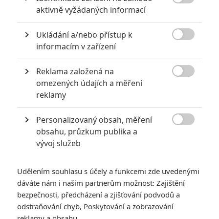

aktivně vyžádaných informací
Ukládání a/nebo přístup k

informacím v zařízení
Reklama založená na
Universal Pictures

omezených údajích a měření
Zobrazit další 3 obrázky
reklamy
Personalizovaný obsah, měření
Novináři z premiéry v Římě hlásí, že se film snaží

obsahu, průzkum publika a
napodobit Avengers: Infinity War. Hodně se mluví o
vývoj služeb
„jokerovském“ záporákovi.
Desátý díl série
Rychle a zběsile
má za sebou slavnostní
Udělením souhlasu s účely a funkcemi zde uvedenými
premiéru v Římě. Sociální sítě jsou plné fotek celebrit v
dáváte nám i našim partnerům možnost: Zajištění
róbách, ale co jde důležitější, jsou tu první ohlasy. O filmu
bezpečnosti, předcházení a zjišťování podvodů a
zatím nemluví zkušení kritici, ale především novináři, kteří byli
odstraňování chyb, Poskytování a zobrazování
reklamy a obsahu