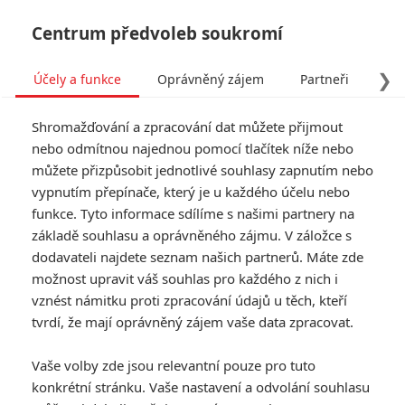
Centrum předvoleb soukromí
❯
Účely a funkce
Oprávněný zájem
Partneři
Pro
Tog
Shromažďování a zpracování dat můžete přijmout
navi
nebo odmítnou najednou pomocí tlačítek níže nebo
můžete přizpůsobit jednotlivé souhlasy zapnutím nebo
vypnutím přepínače, který je u každého účelu nebo
funkce. Tyto informace sdílíme s našimi partnery na
základě souhlasu a oprávněného zájmu. V záložce s
dodavateli najdete seznam našich partnerů. Máte zde
možnost upravit váš souhlas pro každého z nich i
vznést námitku proti zpracování údajů u těch, kteří
tvrdí, že mají oprávněný zájem vaše data zpracovat.
Vaše volby zde jsou relevantní pouze pro tuto
konkrétní stránku. Vaše nastavení a odvolání souhlasu