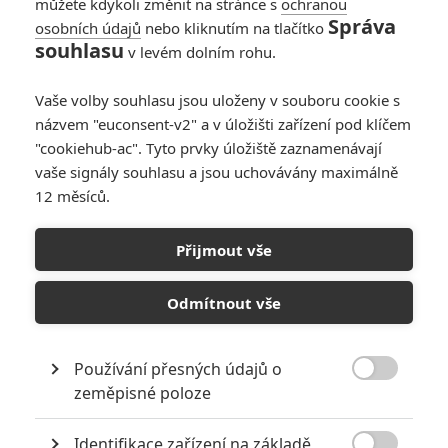
můžete kdykoli změnit na stránce s
ochranou
Správa
osobních údajů
nebo kliknutím na tlačítko
souhlasu
v levém dolním rohu.
Vaše volby souhlasu jsou uloženy v souboru cookie s
názvem "euconsent-v2" a v úložišti zařízení pod klíčem
"cookiehub-ac". Tyto prvky úložiště zaznamenávají
vaše signály souhlasu a jsou uchovávány maximálně
12 měsíců.
Batman vs. Superman nebo
Superman vs. Batman
Přijmout vše
Napsal:
Petr Slavík - (Anarvin)
, 23.07.2013 22:20
Odmítnout vše
Používání přesných údajů o

zeměpisné poloze
Identifikace zařízení na základě