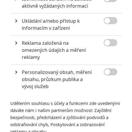

aktivně vyžádaných informací
Ukládání a/nebo přístup k

informacím v zařízení
Reklama založená na
Jak se bude jmenovat příští komiksový film od DC?

omezených údajích a měření
reklamy
Když se před několika týdny
nechal Henry Cavill (aktuální
představitel Supermana) slyšet
, že by si klidně zahrál ve
Personalizovaný obsah, měření
filmu
Superman vs. Batman
, mysleli jsme si, že je to jen

obsahu, průzkum publika a
taková ta typická snaha předvést před fanoušky své znalosti
vývoj služeb
komiksů. A ejhle, o nějaký čas později se právě takový film
oficiálně chystá
. Že by to Henry věděl už tenkrát? A jak se film
Udělením souhlasu s účely a funkcemi zde uvedenými
bude jmenovat? Krátce se spekulovalo o
World’s Finest
(něco
dáváte nám i našim partnerům možnost: Zajištění
jako "Ti nejlepší na světě" nebo „Šampióni zeměkoule“), jak je
bezpečnosti, předcházení a zjišťování podvodů a
odstraňování chyb, Poskytování a zobrazování
duo nazýváno v jedné dlouho vycházející komiksové sérii,
reklamy a obsahu