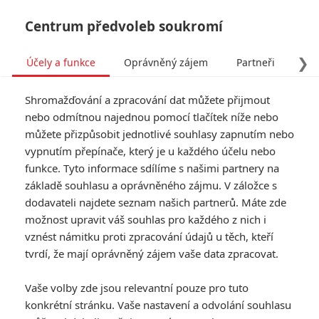
Centrum předvoleb soukromí
❯
Účely a funkce
Oprávněný zájem
Partneři
Pro
Tog
Shromažďování a zpracování dat můžete přijmout
navi
nebo odmítnou najednou pomocí tlačítek níže nebo
můžete přizpůsobit jednotlivé souhlasy zapnutím nebo
vypnutím přepínače, který je u každého účelu nebo
funkce. Tyto informace sdílíme s našimi partnery na
základě souhlasu a oprávněného zájmu. V záložce s
dodavateli najdete seznam našich partnerů. Máte zde
možnost upravit váš souhlas pro každého z nich i
vznést námitku proti zpracování údajů u těch, kteří
tvrdí, že mají oprávněný zájem vaše data zpracovat.
Vaše volby zde jsou relevantní pouze pro tuto
konkrétní stránku. Vaše nastavení a odvolání souhlasu