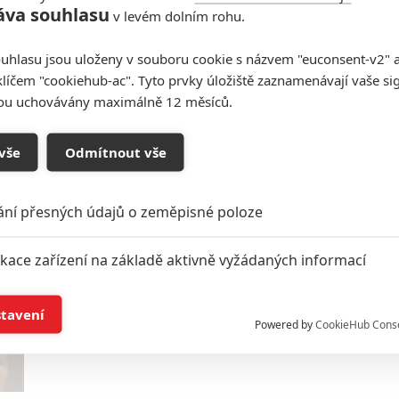
áva souhlasu
Batman: Ben Affleck údajně
v levém dolním rohu.
bude Batman alespoň 6x
uhlasu jsou uloženy v souboru cookie s názvem "euconsent-v2" a 
24
Anarvin
| 09.08.2015 22:20
klíčem "cookiehub-ac". Tyto prvky úložiště zaznamenávají vaše si
Vedle týmovek s temným hrdinou se prý chystá i
sou uchovávány maximálně 12 měsíců.
celá trilogie samostatných filmů. Plus dva nové
obrázky.
vše
Odmítnout vše
ání přesných údajů o zeměpisné poloze
Batman v Superman: Sedm
nových fotek
ikace zařízení na základě aktivně vyžádaných informací
36
Anarvin
| 03.07.2015 17:40
Souboj komiksových titánů odhaluje svá tajemství
í a/nebo přístup k informacím v zařízení
- kryptonit, nerealizovaný Superman, Metallo a
stavení
Powered by
CookieHub Cons
nejnovější fotky.
a založená na omezených údajích a měření reklamy