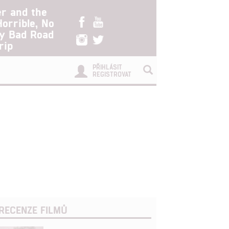
er and the
Horrible, No
ry Bad Road
rip
PŘIHLÁSIT
REGISTROVAT
RECENZE FILMŮ