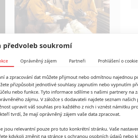
Jestli vás už omrzela Nákaza, zkuste si pandemii
 předvoleb soukromí
zpříjemnit jinou relevantní peckou, v níž lidstvo
terorizují nebezpeční mikroskopičtí prevíti.
nkce
Oprávněný zájem
Partneři
Prohlášení o cookie
í a zpracování dat můžete přijmout nebo odmítnou najednou po
žete přizpůsobit jednotlivé souhlasy zapnutím nebo vypnutím pře
Batman v Superman v
účelu nebo funkce. Tyto informace sdílíme s našimi partnery na 
mezinárodním traileru
rávněného zájmu. V záložce s dodavateli najdete seznam našich 
5
ost upravit váš souhlas pro každého z nich i vznést námitku pro
Anarvin
| 14.03.2016 16:30
Premiéra se blíží. Upoutávka z Koreje vnadí na
 kteří tvrdí, že mají oprávněný zájem vaše data zpracovat.
souboj mezi Supermanem a Batmanem novými
záběry.
e jsou relevantní pouze pro tuto konkrétní stránku. Vaše nastave
ete kdykoli změnit na stránce s
ochranou osobních údajů
nebo kl