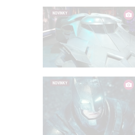
Person
služeb
NOVINKY
Udělením sou
možnost: Zaji
Poskytování 
NOVINKY