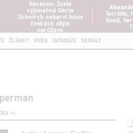
Recenze: Zcela
Alexand
výjimečná Gerta
Terrible, 
Schnirch nebarví hnus
Good, Ve
českých dějin
T
narůžovo
ZE
ČLÁNKY
VIDEA
DATABÁZE
SERIÁLY
uperman
IDEA
(1)