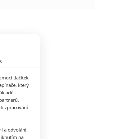
s
mocí tlačítek
pínače, který
základě
partnerů.
ti zpracování
ní a odvolání
iknutím na