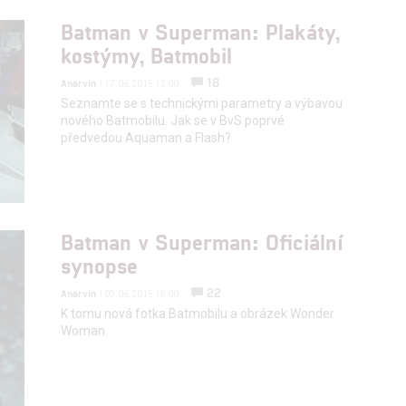
alizovaný obsah, měření obsahu, průzkum publika a vývoj
Batman v Superman: Plakáty,
kostýmy, Batmobil
hlasu s účely a funkcemi zde uvedenými dáváte nám i našim pa
18
Anarvin
| 17.06.2015 13:00
štění bezpečnosti, předcházení a zjišťování podvodů a odstraňov
Seznamte se s technickými parametry a výbavou
a zobrazování reklamy a obsahu
nového Batmobilu. Jak se v BvS poprvé
předvedou Aquaman a Flash?
Batman v Superman: Oficiální
synopse
22
Anarvin
| 09.06.2015 18:00
K tomu nová fotka Batmobilu a obrázek Wonder
Woman.