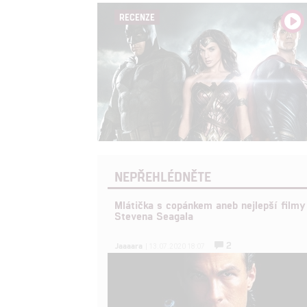
RECENZE
NEPŘEHLÉDNĚTE
Mlátička s copánkem aneb nejlepší filmy
Stevena Seagala
2
Jaaaara
| 13.07.2020 18:07