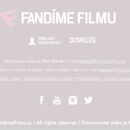
DISKUZE
PŘIHLÁSIT
REGISTROVAT
Šéfredaktor webu je
Petr Slavík
, e-mail
redakce@fandimefilmu.cz
zájem o inzerci na našem webu napište nám na e-mail
redakce@fandime
ních údajů
|
Zásady používání cookies
|
Pravidla webu
|
Upravit nasta
dimeFilmu.cz / All rights reserved / Provozovatel webu je Ko