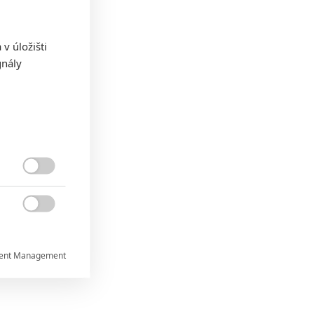
v úložišti
gnály


ent Management

