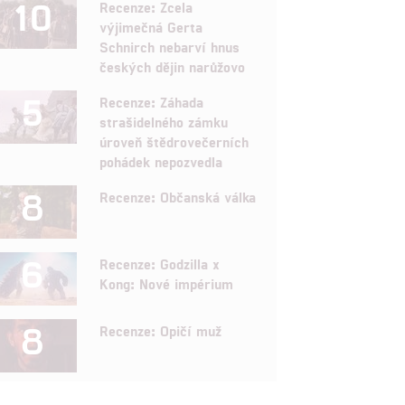
10
Recenze: Zcela
výjimečná Gerta
Schnirch nebarví hnus
českých dějin narůžovo
5
Recenze: Záhada
strašidelného zámku
úroveň štědrovečerních
pohádek nepozvedla
8
Recenze: Občanská válka
6
Recenze: Godzilla x
Kong: Nové impérium
8
Recenze: Opičí muž