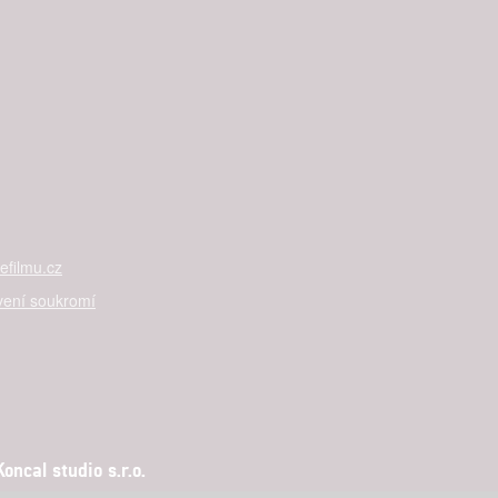
filmu.cz
vení soukromí
ncal studio s.r.o.