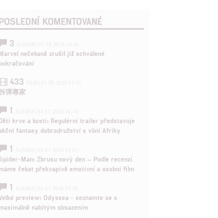
POSLEDNÍ KOMENTOVANÉ
3
ČLÁNEK | 01.08.2026 16:40
Marvel nečekaně zrušil již schválené
pokračování
433
FILM | 01.08.2026 07:11
拆彈專家
1
ČLÁNEK | 30.07.2026 20:14
Děti krve a kostí: Regulérní trailer představuje
akční fantasy dobrodružství s vůní Afriky
1
ČLÁNEK | 30.07.2026 12:31
Spider-Man: Zbrusu nový den – Podle recenzí
máme čekat překvapivě emotivní a osobní film
1
ČLÁNEK | 30.07.2026 03:42
Velké preview: Odyssea - seznamte se s
maximálně nabitým obsazením