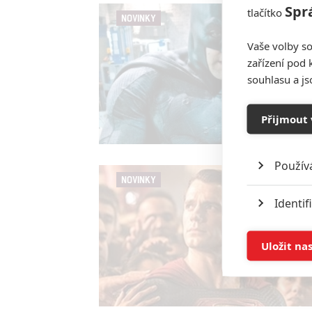
Spr
tlačítko
NOVINKY
Vaše volby so
zařízení pod 
souhlasu a j
Přijmout 
Použív
NOVINKY
Identif
Ukládán
Uložit na
Reklam