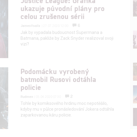
Justice League: Grafika
ukazuje původní plány pro
celou zrušenou sérii
6
JamesVsalix
| 27.07.2020 12:00
Jak by vypadala budoucnost Supermana a
Batmana, pakliže by Zack Snyder realizoval svoji
vizi?
Podomácku vyrobený
batmobil Rusovi odtáhla
policie
2
Rudmen
| 05.04.2020 07:30
Tohle by komiksového hrdinu moc nepotěšilo,
kdyby mu v půlce pronásledování Jokera odtáhla
zaparkovanou káru policie.