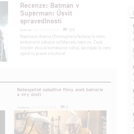
Recenze: Batman v
Superman: Úsvit
spravedlnosti
120
Anarvin
| 24.03.2016 22:54
Napínavé drama Christophera Nolana to není,
lehkonohá zábava od Marvelu také ne. Zack
Snyder zkouší komiksový náhul, ale nějak to není
úplně to pravé ořechové.
Nebezpečně nakažlivé filmy aneb bakterie
a viry útočí
0
Jaaaara
| 04.08.2020 18:24