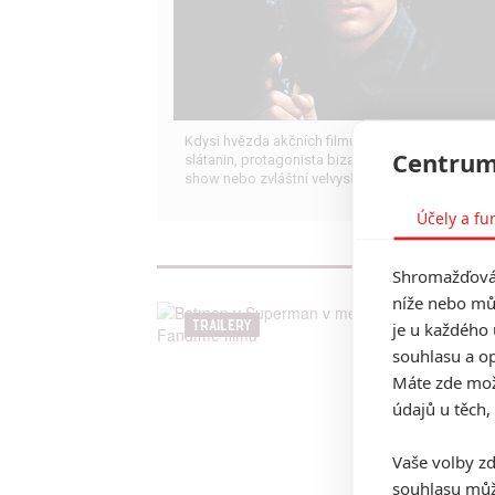
Kdysi hvězda akčních filmů, dnes král céčkových
Centrum
slátanin, protagonista bizarní policejní reality
show nebo zvláštní velvyslanec Ruska.
Účely a fu
Shromažďován
níže nebo mů
TRAILERY
je u každého 
souhlasu a op
Máte zde možn
údajů u těch,
Vaše volby zd
souhlasu můž