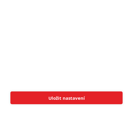
pohádek nepozvedla
8
Recenze: Občanská válka
6
Recenze: Godzilla x Kong: Nové
impérium
8
Recenze: Opičí muž
POSLEDNÍ KOMENTOVANÉ
Uložit nastavení
Tato stránka používá soubory cookies.
Více informací
Rozumím
3
ČLÁNEK | 01.08.2026 16:40
Marvel nečekaně zrušil již schválené pokračování
433
FILM | 01.08.2026 07:11