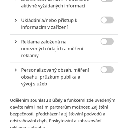

aktivně vyžádaných informací
Ukládání a/nebo přístup k

informacím v zařízení
Bleiberg Entertainment
Reklama založená na
Zobrazit dalších 9 obrázků

omezených údajích a měření
reklamy
S akční hvězdou se podíváme do časů, kdy se tzv.
„barbaři“ bránili rozpínání římského impéria.
Personalizovaný obsah, měření

obsahu, průzkum publika a
Olgu Kurylenko
není třeba dlouze představovat. Ukrajinská
vývoj služeb
(sovětská) rodačka začínala profesionální kariéru jako
modelka, ale posléze přesedlala na herectví. V roce 2007
Udělením souhlasu s účely a funkcemi zde uvedenými
vystupovala ve snímku
Hitman
a o rok později už ji znal celý
dáváte nám i našim partnerům možnost: Zajištění
svět díky bondovce
Quantum of Solace
. Následně
bezpečnosti, předcházení a zjišťování podvodů a
vystupovala ve filmech jako
Centurion
,
Sedm psychopatů
,
odstraňování chyb, Poskytování a zobrazování
Nevědomí
,
Vapmýrská
akademi
,
Ztratili
jsme
Stalina
nebo
reklamy a obsahu