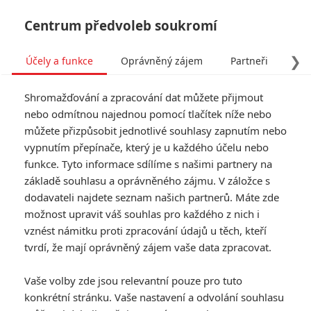
Centrum předvoleb soukromí
❯
Účely a funkce
Oprávněný zájem
Partneři
Pro
Tog
Shromažďování a zpracování dat můžete přijmout
navi
nebo odmítnou najednou pomocí tlačítek níže nebo
můžete přizpůsobit jednotlivé souhlasy zapnutím nebo
vypnutím přepínače, který je u každého účelu nebo
funkce. Tyto informace sdílíme s našimi partnery na
základě souhlasu a oprávněného zájmu. V záložce s
dodavateli najdete seznam našich partnerů. Máte zde
možnost upravit váš souhlas pro každého z nich i
vznést námitku proti zpracování údajů u těch, kteří
tvrdí, že mají oprávněný zájem vaše data zpracovat.
Vaše volby zde jsou relevantní pouze pro tuto
konkrétní stránku. Vaše nastavení a odvolání souhlasu