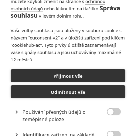
můžete kdykoli změnit na stránce s
ochranou
Správa
osobních údajů
nebo kliknutím na tlačítko
souhlasu
v levém dolním rohu.
Vaše volby souhlasu jsou uloženy v souboru cookie s
názvem "euconsent-v2" a v úložišti zařízení pod klíčem
"cookiehub-ac". Tyto prvky úložiště zaznamenávají
vaše signály souhlasu a jsou uchovávány maximálně
12 měsíců.
Boudica: Olga Kurylenko
vede Kelty proti Římanům
Přijmout vše
Napsal:
Petr Slavík - (Anarvin)
, 18.10.2022 17:00
Odmítnout vše
Používání přesných údajů o

zeměpisné poloze
Identifikace zařízení na základě