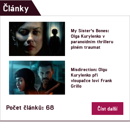
Články
My Sister's Bones:
Olga Kurylenko v
paranoidním thrilleru
plném traumat
Misdirection: Olgu
Kurylenko při
vloupačce loví Frank
Grillo
Počet článků: 68
Číst další