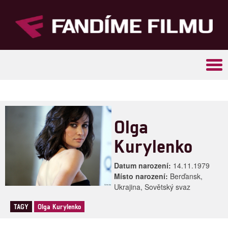
Tog
navi
Olga
Kurylenko
Datum narození:
14.11.1979
Místo narození:
Berďansk,
Ukrajina, Sovětský svaz
TAGY
Olga Kurylenko