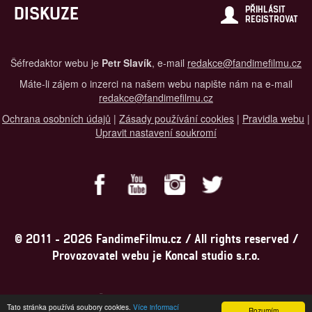
DISKUZE
PŘIHLÁSIT
REGISTROVAT
Šéfredaktor webu je
Petr Slavík
, e-mail
redakce@fandimefilmu.cz
Máte-li zájem o inzerci na našem webu napište nám na e-mail
redakce@fandimefilmu.cz
Ochrana osobních údajů
|
Zásady používání cookies
|
Pravidla webu
|
Upravit nastavení soukromí
© 2011 - 2026 FandimeFilmu.cz / All rights reserved /
Provozovatel webu je Koncal studio s.r.o.
Koncal studio s.r.o., IČO: 03604071, Lýskova 2073/57, Stodůlky, 155
Tato stránka používá soubory cookies.
Více informací
Rozumím