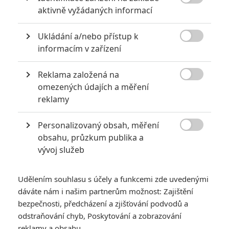
5
zámku úroveň štědrovečerních

aktivně vyžádaných informací
pohádek nepozvedla
8
Recenze: Občanská válka
Ukládání a/nebo přístup k

informacím v zařízení
6
Recenze: Godzilla x Kong: Nové
Reklama založená na
impérium

omezených údajích a měření
reklamy
8
Recenze: Opičí muž
Personalizovaný obsah, měření

obsahu, průzkum publika a
vývoj služeb
POSLEDNÍ KOMENTOVANÉ
Udělením souhlasu s účely a funkcemi zde uvedenými
dáváte nám i našim partnerům možnost: Zajištění
3
ČLÁNEK | 01.08.2026 16:40
bezpečnosti, předcházení a zjišťování podvodů a
Marvel nečekaně zrušil již schválené pokračování
odstraňování chyb, Poskytování a zobrazování
reklamy a obsahu
433