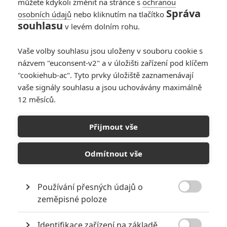
můžete kdykoli změnit na stránce s
ochranou
Fimi
| 2022-03-07 21:29:12 |
0
0
Správa
osobních údajů
nebo kliknutím na tlačítko
Neměl by se objevit i v Moon Knightovi?
souhlasu
v levém dolním rohu.
Vaše volby souhlasu jsou uloženy v souboru cookie s
názvem "euconsent-v2" a v úložišti zařízení pod klíčem
"cookiehub-ac". Tyto prvky úložiště zaznamenávají
vaše signály souhlasu a jsou uchovávány maximálně
12 měsíců.
PŘIDAT NOVÝ KOMENTÁŘ
Pro psaní komentářů, se přihlašte.
Přijmout vše
Odmítnout vše
RECENZE FILMŮ
10
Recenze: Zcela výjimečná Gerta
Používání přesných údajů o
Schnirch nebarví hnus českých dějin

zeměpisné poloze
narůžovo
Recenze: Záhada strašidelného
Identifikace zařízení na základě