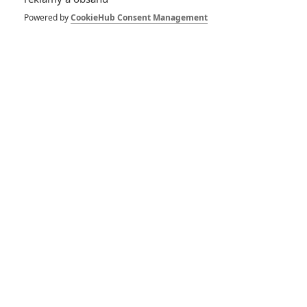
FILM | 01.08.2026 07:11
拆彈專家
Powered by
CookieHub Consent Management
1
ČLÁNEK | 30.07.2026 20:14
Děti krve a kostí: Regulérní trailer představuje akční fantasy
dobrodružství s vůní Afriky
1
ČLÁNEK | 30.07.2026 12:31
Spider-Man: Zbrusu nový den – Podle recenzí máme čekat
překvapivě emotivní a osobní film
1
ČLÁNEK | 30.07.2026 03:42
Velké preview: Odyssea - seznamte se s maximálně nabitým
obsazením