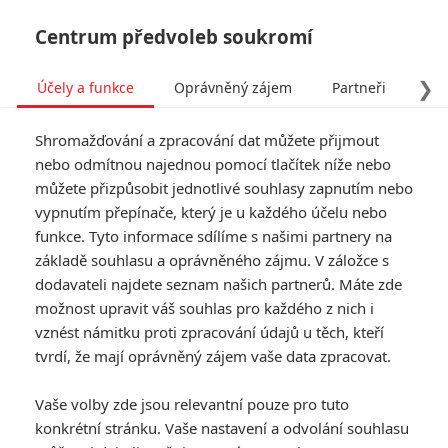
Centrum předvoleb soukromí
❯
Účely a funkce
Oprávněný zájem
Partneři
Pro
Tog
Shromažďování a zpracování dat můžete přijmout
navi
nebo odmítnou najednou pomocí tlačítek níže nebo
můžete přizpůsobit jednotlivé souhlasy zapnutím nebo
Blade se má znovu objevit
vypnutím přepínače, který je u každého účelu nebo
funkce. Tyto informace sdílíme s našimi partnery na
ještě před svým chystaným
základě souhlasu a oprávněného zájmu. V záložce s
filmem
dodavateli najdete seznam našich partnerů. Máte zde
možnost upravit váš souhlas pro každého z nich i
vznést námitku proti zpracování údajů u těch, kteří
Napsal:
Petr Slavík - (Anarvin)
, 07.03.2022 20:08
tvrdí, že mají oprávněný zájem vaše data zpracovat.
KOMENTÁŘE
1
Vaše volby zde jsou relevantní pouze pro tuto
konkrétní stránku. Vaše nastavení a odvolání souhlasu