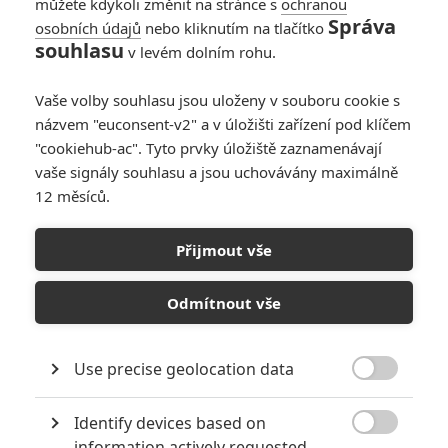
můžete kdykoli změnit na stránce s
ochranou
Správa
osobních údajů
nebo kliknutím na tlačítko
souhlasu
v levém dolním rohu.
Vaše volby souhlasu jsou uloženy v souboru cookie s
názvem "euconsent-v2" a v úložišti zařízení pod klíčem
"cookiehub-ac". Tyto prvky úložiště zaznamenávají
vaše signály souhlasu a jsou uchovávány maximálně
12 měsíců.
Hercules 3D: Rockova
mladá konkurence
Přijmout vše
Napsal:
K. Dostálová - (Kejdy)
, 26.05.2013 12:25
Odmítnout vše
Use precise geolocation data

Identify devices based on

information actively requested