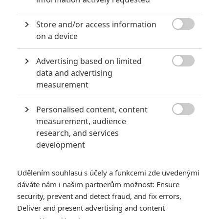
Store and/or access information

on a device
Advertising based on limited

data and advertising
Zobrazit další 1 obrázek
measurement
Brett Ratner a Dwayne Johnson chystají do kin
Personalised content, content
komiksového Herkula, ale o pár měsíců je předběhne

measurement, audience
Kellan Lutz. AKTUALIZOVÁNO o podrobnosti k obsazení.
research, and services
development
AKTUALIZACE:
Do galerie přidáváme nový plakát, zatím
pouze vyfocený v Cannes.
Udělením souhlasu s účely a funkcemi zde uvedenými
AKTUALIZACE #2
: Herecký ansámbl obohatí bijec
Scott
dáváte nám i našim partnerům možnost: Ensure
Adkins
, kterého loni zpráskal do kuličky Jason Statham v
security, prevent and detect fraud, and fix errors,
Expendables 2. Střihne si roli krále Amfitryóna, v řecké
Deliver and present advertising and content