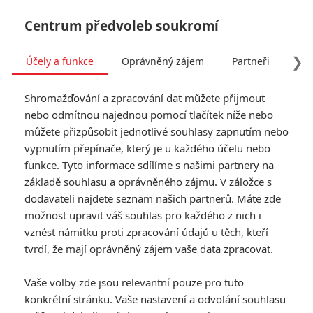
Centrum předvoleb soukromí
❯
Účely a funkce
Oprávněný zájem
Partneři
Pro
Tog
Shromažďování a zpracování dat můžete přijmout
navi
nebo odmítnou najednou pomocí tlačítek níže nebo
můžete přizpůsobit jednotlivé souhlasy zapnutím nebo
vypnutím přepínače, který je u každého účelu nebo
funkce. Tyto informace sdílíme s našimi partnery na
základě souhlasu a oprávněného zájmu. V záložce s
dodavateli najdete seznam našich partnerů. Máte zde
možnost upravit váš souhlas pro každého z nich i
vznést námitku proti zpracování údajů u těch, kteří
tvrdí, že mají oprávněný zájem vaše data zpracovat.
Vaše volby zde jsou relevantní pouze pro tuto
konkrétní stránku. Vaše nastavení a odvolání souhlasu