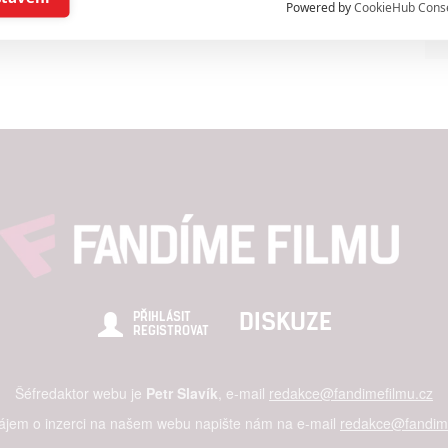
Powered by
CookieHub Cons
ising based on limited data and advertising measurement
alised content, content measurement, audience research,
rvices development
hlasu s účely a funkcemi zde uvedenými dáváte nám i našim pa
re security, prevent and detect fraud, and fix errors, Deliver and
nd content
DISKUZE
PŘIHLÁSIT
REGISTROVAT
Šéfredaktor webu je
Petr Slavík
, e-mail
redakce@fandimefilmu.cz
zájem o inzerci na našem webu napište nám na e-mail
redakce@fandime