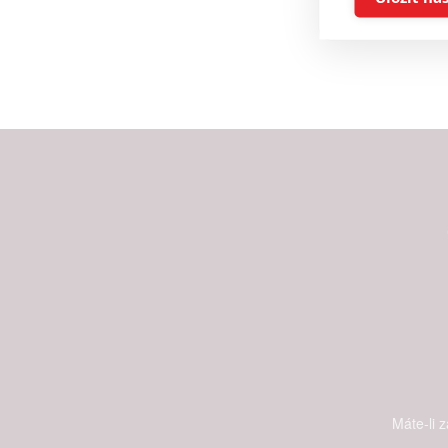
Advert
Person
and se
Udělením sou
možnost: Ensu
advertising a
Máte-li 