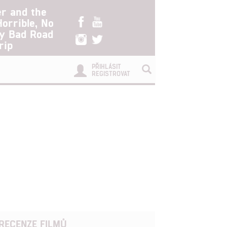
er and the
Horrible, No
ry Bad Road
rip
PŘIHLÁSIT
REGISTROVAT
RECENZE FILMŮ