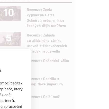
10
Recenze: Zcela
výjimečná Gerta
Schnirch nebarví hnus
českých dějin narůžovo
5
Recenze: Záhada
strašidelného zámku
úroveň štědrovečerních
pohádek nepozvedla
8
Recenze: Občanská válka
s
6
Recenze: Godzilla x
mocí tlačítek
Kong: Nové impérium
pínače, který
základě
8
Recenze: Opičí muž
partnerů.
ti zpracování