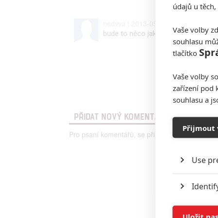
údajů u těch,
nedvva | 2013-05-13 19:37:25 |
0
Vaše volby zd
bude to něco jako tohle :-D
http://
souhlasu můž
Spr
tlačítko
Vaše volby so
zařízení pod 
souhlasu a j
PŘIDAT NOVÝ KOMENTÁŘ
Přijmout 
Pro psaní komentářů, se přihlašte.
Use pr
Identif
Store 
Uložit na