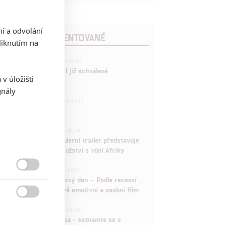
ní a odvolání
POSLEDNÍ KOMENTOVANÉ
iknutím na
3
ČLÁNEK | 01.08.2026 16:40
Marvel nečekaně zrušil již schválené
v úložišti
pokračování
gnály
433
FILM | 01.08.2026 07:11
拆彈專家
1
ČLÁNEK | 30.07.2026 20:14
Děti krve a kostí: Regulérní trailer představuje
akční fantasy dobrodružství s vůní Afriky
1
ČLÁNEK | 30.07.2026 12:31

Spider-Man: Zbrusu nový den – Podle recenzí
máme čekat překvapivě emotivní a osobní film

1
ČLÁNEK | 30.07.2026 03:42
Velké preview: Odyssea - seznamte se s