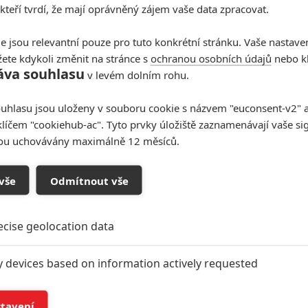
 kteří tvrdí, že mají oprávněný zájem vaše data zpracovat.
0
e jsou relevantní pouze pro tuto konkrétní stránku. Vaše nastave
www.csfd.cz/film/264179…
ete kdykoli změnit na stránce s
ochranou osobních údajů
nebo kl
áva souhlasu
v levém dolním rohu.
uhlasu jsou uloženy v souboru cookie s názvem "euconsent-v2" a 
klíčem "cookiehub-ac". Tyto prvky úložiště zaznamenávají vaše si
sou uchovávány maximálně 12 měsíců.
vše
Odmítnout vše
ecise geolocation data
y devices based on information actively requested
and/or access information on a device
stavení