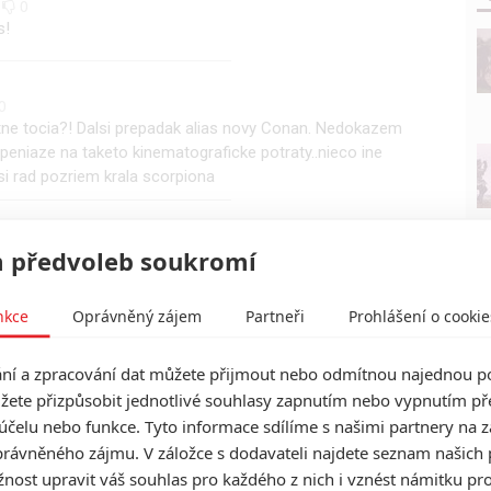
0
0
s!
0
ne tocia?! Dalsi prepadak alias novy Conan. Nedokazem
eniaze na taketo kinematograficke potraty..nieco ine
si rad pozriem krala scorpiona
0
 předvoleb soukromí
akátu Thora ne? :-D
nkce
Oprávněný zájem
Partneři
Prohlášení o cookie
0
nout ani nemože doufám
í a zpracování dat můžete přijmout nebo odmítnou najednou po
žete přizpůsobit jednotlivé souhlasy zapnutím nebo vypnutím pře
účelu nebo funkce. Tyto informace sdílíme s našimi partnery na 
0
rávněného zájmu. V záložce s dodavateli najdete seznam našich 
edničce. Ještě škoda, že nevyšel ten Lobo :(
ost upravit váš souhlas pro každého z nich i vznést námitku pro