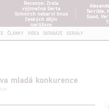
Recenze: Zcela
Alexand
výjimečná Gerta
Terrible, 
Schnirch nebarví hnus
Good, Ve
českých dějin
T
narůžovo
ZE
ČLÁNKY
VIDEA
DATABÁZE
SERIÁLY
ova mladá konkurence
12:25