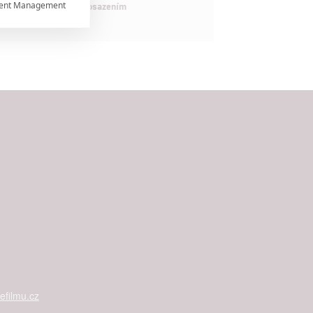
ent Management

maximálně nabitým obsazením


rtnerům
 present
filmu.cz