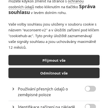
můžete kdykoli změnit na stránce s
ochranou
Správa
osobních údajů
nebo kliknutím na tlačítko
souhlasu
v levém dolním rohu.
Vaše volby souhlasu jsou uloženy v souboru cookie s
názvem "euconsent-v2" a v úložišti zařízení pod klíčem
"cookiehub-ac". Tyto prvky úložiště zaznamenávají
vaše signály souhlasu a jsou uchovávány maximálně
12 měsíců.
Thor: Bude ve čtyřce Loki a
vznikne pětka?
Přijmout vše
Napsal:
Prokop Válek - (Prokopio)
, 11.06.2021 19:58
Odmítnout vše
Používání přesných údajů o

zeměpisné poloze
Identifikace zařízení na základě