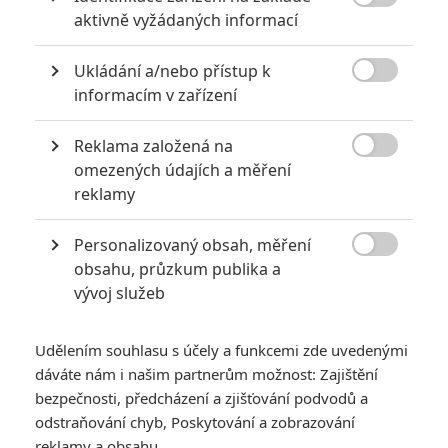

aktivně vyžádaných informací
Ukládání a/nebo přístup k

informacím v zařízení
Marvel Studios
Reklama založená na
Zobrazit dalších 11 obrázků

omezených údajích a měření
reklamy
Režisér Taika Waititi mluví o novém Thorovi jako o
nejšílenější věci, kterou kdy vytvořil.
Personalizovaný obsah, měření

obsahu, průzkum publika a
Zraky fanoušků filmového vesmíru od
Marvelu
se
vývoj služeb
v posledních dnech poměrně jasně upírají k jedné věci, a to
sice k nové minisérii
Loki
, jejíž první epizoda si odbyla na
Udělením souhlasu s účely a funkcemi zde uvedenými
streamovací službě
Disney+
premiéru tuto středu. Přestože
dáváte nám i našim partnerům možnost: Zajištění
si však aasgardský bůh klamu aktuálně užívá na televizních
bezpečnosti, předcházení a zjišťování podvodů a
obrazovkách samostatné dobrodružství, za léta se
odstraňování chyb, Poskytování a zobrazování
samozřejmě pevně spojil zejména s filmovou sérii
Thor
. Ta
reklamy a obsahu