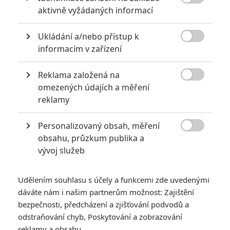

aktivně vyžádaných informací
Ukládání a/nebo přístup k

informacím v zařízení
Reklama založená na
Netflix

omezených údajích a měření
Zobrazit dalších 11 obrázků
reklamy
Personalizovaný obsah, měření
Odkládaná novinka s Amy Adams o sobě dává vědět

obsahu, průzkum publika a
řízným trailerem. Proč se snímek dočkal přetáček?
vývoj služeb
O psychologickém thrilleru
Žena v okně
(
The Woman in the
Window
) jsme vám
psali
již na konci roku 2019. Novinka
Udělením souhlasu s účely a funkcemi zde uvedenými
zkušeného režiséra
Joe Wrighta
(
Pokání
,
Pýcha a
dáváte nám i našim partnerům možnost: Zajištění
předsudek
,
Anna Karenina
) měla téhož roku dorazit do kin a
bezpečnosti, předcházení a zjišťování podvodů a
odstraňování chyb, Poskytování a zobrazování
cílit na Oscary. Premiéra se ovšem přesunula na loňský
reklamy a obsahu