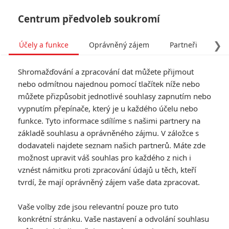
Centrum předvoleb soukromí
❯
Účely a funkce
Oprávněný zájem
Partneři
Pro
Tog
Shromažďování a zpracování dat můžete přijmout
navi
nebo odmítnou najednou pomocí tlačítek níže nebo
můžete přizpůsobit jednotlivé souhlasy zapnutím nebo
vypnutím přepínače, který je u každého účelu nebo
funkce. Tyto informace sdílíme s našimi partnery na
základě souhlasu a oprávněného zájmu. V záložce s
dodavateli najdete seznam našich partnerů. Máte zde
možnost upravit váš souhlas pro každého z nich i
vznést námitku proti zpracování údajů u těch, kteří
tvrdí, že mají oprávněný zájem vaše data zpracovat.
Vaše volby zde jsou relevantní pouze pro tuto
konkrétní stránku. Vaše nastavení a odvolání souhlasu