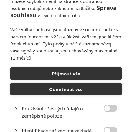
můžete kdykoli změnit na stránce s
ochranou
Správa
osobních údajů
nebo kliknutím na tlačítko
souhlasu
v levém dolním rohu.
Vaše volby souhlasu jsou uloženy v souboru cookie s
názvem "euconsent-v2" a v úložišti zařízení pod klíčem
"cookiehub-ac". Tyto prvky úložiště zaznamenávají
vaše signály souhlasu a jsou uchovávány maximálně
12 měsíců.
Žena v okně: Netflix již brzy
přinese psychologický
Přijmout vše
thriller s Amy Adams
Odmítnout vše
Napsal:
Vojtěch Tulek - (kotilion)
, 10.04.2021 12:00
Používání přesných údajů o

zeměpisné poloze
Identifikace zařízení na základě