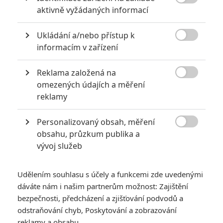

aktivně vyžádaných informací
Obrázky
Ukládání a/nebo přístup k

informacím v zařízení
Reklama založená na

omezených údajích a měření
reklamy
Počet obrázků: 1
Všechny obrázky
Personalizovaný obsah, měření

obsahu, průzkum publika a
vývoj služeb
Komentáře
Udělením souhlasu s účely a funkcemi zde uvedenými
dáváte nám i našim partnerům možnost: Zajištění
Počet komentářů: 0
Vstoupit do diskuze
bezpečnosti, předcházení a zjišťování podvodů a
odstraňování chyb, Poskytování a zobrazování
reklamy a obsahu