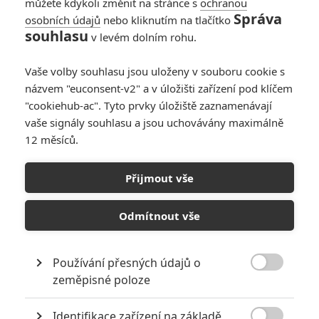
můžete kdykoli změnit na stránce s
ochranou
Články
Správa
osobních údajů
nebo kliknutím na tlačítko
souhlasu
v levém dolním rohu.
Vaše volby souhlasu jsou uloženy v souboru cookie s
The Debut: Julianne
názvem "euconsent-v2" a v úložišti zařízení pod klíčem
Moore v rozkošné
komedii dokazuje, že
"cookiehub-ac". Tyto prvky úložiště zaznamenávají
není malých rolí
vaše signály souhlasu a jsou uchovávány maximálně
12 měsíců.
Sirény: Julianne
Přijmout vše
Moore vede kult v
nové mysteriózní
komedii od Netflixu
Odmítnout vše
Počet článků: 66
Používání přesných údajů o
Číst další

zeměpisné poloze
Identifikace zařízení na základě