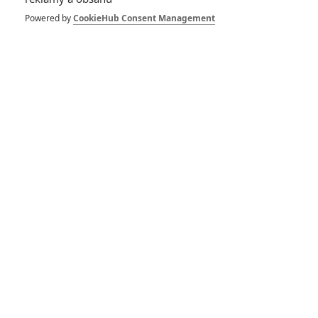
Powered by
CookieHub Consent Management
Herec
Suburbicon
Kingsman: Zlatý kruh
2017
2017
Hunger Games: Síla vzdoru
Maggie má plán
2. část
2015
2015