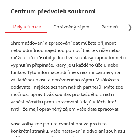
Centrum předvoleb soukromí
❯
Účely a funkce
Oprávněný zájem
Partneři
Pro
Tog
Shromažďování a zpracování dat můžete přijmout
navi
nebo odmítnou najednou pomocí tlačítek níže nebo
můžete přizpůsobit jednotlivé souhlasy zapnutím nebo
vypnutím přepínače, který je u každého účelu nebo
funkce. Tyto informace sdílíme s našimi partnery na
Julianne
základě souhlasu a oprávněného zájmu. V záložce s
Moore
dodavateli najdete seznam našich partnerů. Máte zde
možnost upravit váš souhlas pro každého z nich i
Datum narození:
03.12.1960
vznést námitku proti zpracování údajů u těch, kteří
Místo narození:
Fayetteville,
tvrdí, že mají oprávněný zájem vaše data zpracovat.
North Carolina, USA
Vaše volby zde jsou relevantní pouze pro tuto
TAGY
Julianne Moore
konkrétní stránku. Vaše nastavení a odvolání souhlasu