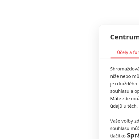
Centrum
Účely a fu
Shromažďován
níže nebo mů
je u každého 
souhlasu a op
Máte zde možn
údajů u těch,
Vaše volby zd
souhlasu můž
Spr
tlačítko