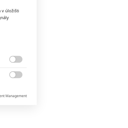
v úložišti
gnály


ent Management


