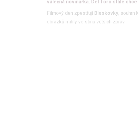
válečná novinářka. Del Toro stále chce 
Filmový den zpestřují
Bleskovky
, souhrn 
obrázků mihly ve stínu větších zpráv: