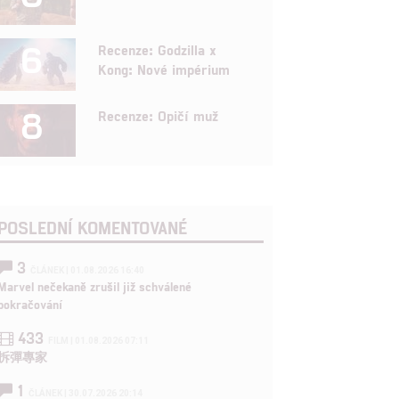
6
Recenze: Godzilla x
Kong: Nové impérium
8
Recenze: Opičí muž
POSLEDNÍ KOMENTOVANÉ
3
ČLÁNEK | 01.08.2026 16:40
Marvel nečekaně zrušil již schválené
pokračování
433
FILM | 01.08.2026 07:11
拆彈專家
1
ČLÁNEK | 30.07.2026 20:14