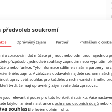
 předvoleb soukromí
nkce
Oprávněný zájem
Partneři
Prohlášení o cookie
í a zpracování dat můžete přijmout nebo odmítnou najednou po
žete přizpůsobit jednotlivé souhlasy zapnutím nebo vypnutím pře
účelu nebo funkce. Tyto informace sdílíme s našimi partnery na 
rávněného zájmu. V záložce s dodavateli najdete seznam našich 
ost upravit váš souhlas pro každého z nich i vznést námitku pro
 kteří tvrdí, že mají oprávněný zájem vaše data zpracovat.
e jsou relevantní pouze pro tuto konkrétní stránku. Vaše nastave
ete kdykoli změnit na stránce s
ochranou osobních údajů
nebo kl
áva souhlasu
v levém dolním rohu.