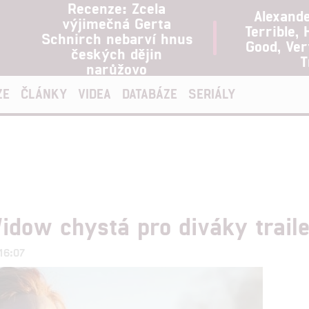
Recenze: Zcela
Alexand
výjimečná Gerta
Terrible, 
Schnirch nebarví hnus
Good, Ve
českých dějin
T
narůžovo
ZE
ČLÁNKY
VIDEA
DATABÁZE
SERIÁLY
idow chystá pro diváky trail
 16:07