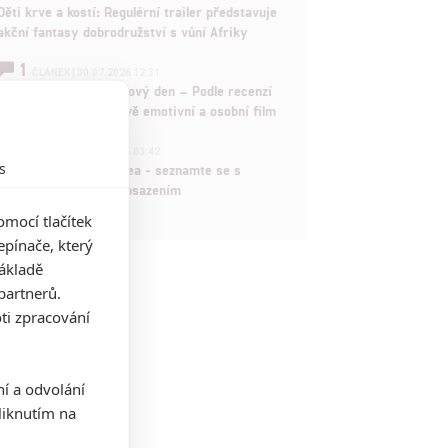
Děti krve a kostí: Regulérní trailer představuje
akční fantasy dobrodružství s vůní Afriky
1
ČLÁNEK | 30.07.2026 12:31
Spider-Man: Zbrusu nový den – Podle recenzí
máme čekat překvapivě emotivní a osobní film
1
ČLÁNEK | 30.07.2026 03:42
s
Velké preview: Odyssea - seznamte se s
maximálně nabitým obsazením
mocí tlačítek
pínače, který
základě
partnerů.
ti zpracování
ní a odvolání
iknutím na