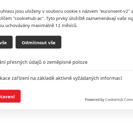
uhlasu jsou uloženy v souboru cookie s názvem "euconsent-v2" a 
klíčem "cookiehub-ac". Tyto prvky úložiště zaznamenávají vaše si
sou uchovávány maximálně 12 měsíců.
vše
Odmítnout vše
ání přesných údajů o zeměpisné poloze
ikace zařízení na základě aktivně vyžádaných informací
í a/nebo přístup k informacím v zařízení
stavení
Powered by
CookieHub Cons
a založená na omezených údajích a měření reklamy
alizovaný obsah, měření obsahu, průzkum publika a vývoj