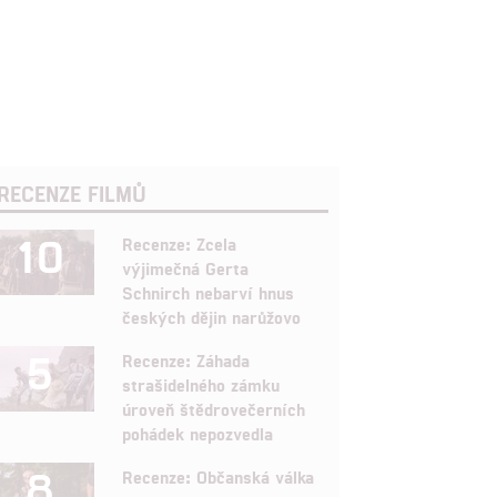
RECENZE FILMŮ
10
Recenze: Zcela
výjimečná Gerta
Schnirch nebarví hnus
českých dějin narůžovo
5
Recenze: Záhada
strašidelného zámku
úroveň štědrovečerních
pohádek nepozvedla
8
Recenze: Občanská válka