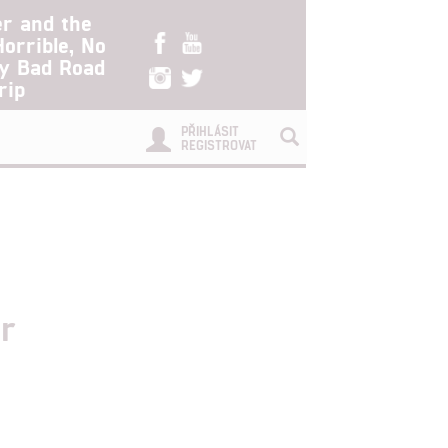
er and the
Horrible, No
ry Bad Road
rip
PŘIHLÁSIT
REGISTROVAT
er