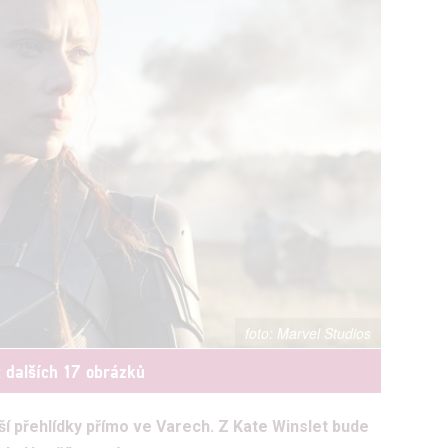
Marvel Studios
t dalších 17 obrázků
í přehlídky přímo ve Varech. Z Kate Winslet bude