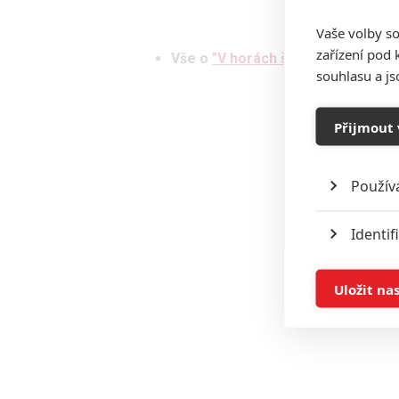
Vaše volby so
zařízení pod 
Vše o
"V horách šílenství"
souhlasu a j
Přijmout 
Použív
Identif
Ukládán
Uložit na
Reklam
Person