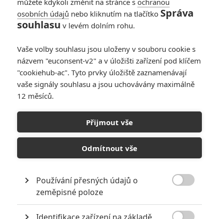
můžete kdykoli změnit na stránce s
ochranou
Krásný jak se ty priority mění za pochodu, nejdříve
Správa
superman, potom supergirl, potom Pattinson, teď opět
osobních údajů
nebo kliknutím na tlačítko
souhlasu
jinak... A to se loni nebo předloni warneri nechali slyšet že
v levém dolním rohu.
obrok bude film s Harley že taky bude hrát nějaký prim...
Banda kašparů
Vaše volby souhlasu jsou uloženy v souboru cookie s
názvem "euconsent-v2" a v úložišti zařízení pod klíčem
"cookiehub-ac". Tyto prvky úložiště zaznamenávají
vaše signály souhlasu a jsou uchovávány maximálně
12 měsíců.
ukulelembo
| 2020-07-05 21:28:35 |
0
0
Jinak, tohle je sice čistě můj předpoklad, ale je dost
možné, že Flashem uvedené Multiverse bude instatním
Přijmout vše
řešením pro situace, kde série nebude zapadat do plánů
výtězné strany ale bude příliš úspěšná na to aby se suše
Odmítnout vše
zařízla.
Používání přesných údajů o

zeměpisné poloze
ukulelembo
| 2020-07-05 21:19:50 |
0
0
Identifikace zařízení na základě
Fimi: Co se rušení plánů týče, to ještě není specifikované,