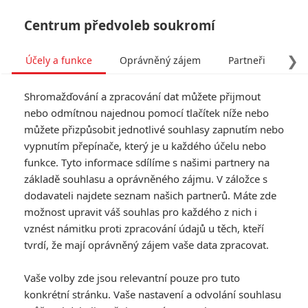
Centrum předvoleb soukromí
❯
Účely a funkce
Oprávněný zájem
Partneři
Pro
Tog
Shromažďování a zpracování dat můžete přijmout
navi
nebo odmítnou najednou pomocí tlačítek níže nebo
můžete přizpůsobit jednotlivé souhlasy zapnutím nebo
Bleskovky: Black Widow
vypnutím přepínače, který je u každého účelu nebo
funkce. Tyto informace sdílíme s našimi partnery na
chystá pro diváky trailer
základě souhlasu a oprávněného zájmu. V záložce s
dodavateli najdete seznam našich partnerů. Máte zde
Napsal:
Petr Slavík - (Anarvin)
, 04.07.2020 16:07
možnost upravit váš souhlas pro každého z nich i
vznést námitku proti zpracování údajů u těch, kteří
KOMENTÁŘE
13
tvrdí, že mají oprávněný zájem vaše data zpracovat.
Vaše volby zde jsou relevantní pouze pro tuto
konkrétní stránku. Vaše nastavení a odvolání souhlasu
Fimi
| 2020-07-06 07:46:45 |
0
0