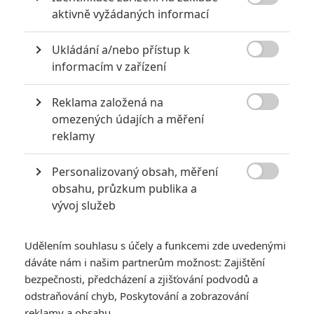

aktivně vyžádaných informací
Ukládání a/nebo přístup k

informacím v zařízení
Reklama založená na

omezených údajích a měření
Marvel Comics
reklamy
Zobrazit dalších 13 obrázků
Personalizovaný obsah, měření

obsahu, průzkum publika a
Bude Spider-Woman provázaná s filmovým světem
vývoj služeb
Marvelu a Avengers tak úzce, jako Hollandův Peter
Parker?
Udělením souhlasu s účely a funkcemi zde uvedenými
dáváte nám i našim partnerům možnost: Zajištění
KAPITOLA Č.1
bezpečnosti, předcházení a zjišťování podvodů a
KAPITOLA Č.2
odstraňování chyb, Poskytování a zobrazování
KAPITOLA Č.3
reklamy a obsahu