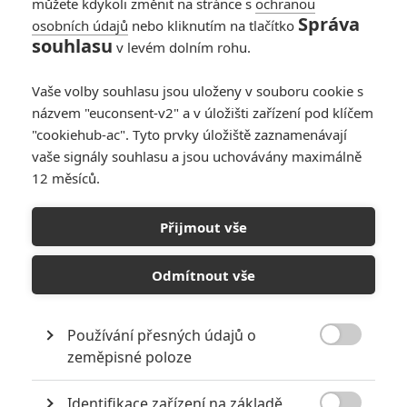
můžete kdykoli změnit na stránce s
ochranou
Správa
osobních údajů
nebo kliknutím na tlačítko
souhlasu
v levém dolním rohu.
Vaše volby souhlasu jsou uloženy v souboru cookie s
názvem "euconsent-v2" a v úložišti zařízení pod klíčem
"cookiehub-ac". Tyto prvky úložiště zaznamenávají
vaše signály souhlasu a jsou uchovávány maximálně
12 měsíců.
Spider-Woman: Pavoučí
muž hodlá v kinech
Přijmout vše
představit svůj něžný
Odmítnout vše
protějšek
Používání přesných údajů o
Napsal:
Petr Slavík - (Anarvin)
, 17.02.2020 07:30

zeměpisné poloze
Identifikace zařízení na základě