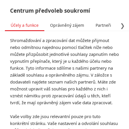
Centrum předvoleb soukromí
❯
Účely a funkce
Oprávněný zájem
Partneři
Pro
Tog
Shromažďování a zpracování dat můžete přijmout
navi
nebo odmítnou najednou pomocí tlačítek níže nebo
můžete přizpůsobit jednotlivé souhlasy zapnutím nebo
vypnutím přepínače, který je u každého účelu nebo
funkce. Tyto informace sdílíme s našimi partnery na
základě souhlasu a oprávněného zájmu. V záložce s
dodavateli najdete seznam našich partnerů. Máte zde
možnost upravit váš souhlas pro každého z nich i
vznést námitku proti zpracování údajů u těch, kteří
tvrdí, že mají oprávněný zájem vaše data zpracovat.
Vaše volby zde jsou relevantní pouze pro tuto
konkrétní stránku. Vaše nastavení a odvolání souhlasu