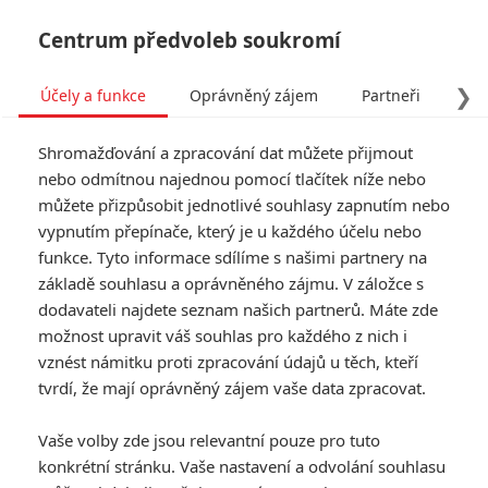
Centrum předvoleb soukromí
❯
Účely a funkce
Oprávněný zájem
Partneři
Pro
Tog
Shromažďování a zpracování dat můžete přijmout
navi
nebo odmítnou najednou pomocí tlačítek níže nebo
můžete přizpůsobit jednotlivé souhlasy zapnutím nebo
vypnutím přepínače, který je u každého účelu nebo
funkce. Tyto informace sdílíme s našimi partnery na
základě souhlasu a oprávněného zájmu. V záložce s
dodavateli najdete seznam našich partnerů. Máte zde
možnost upravit váš souhlas pro každého z nich i
vznést námitku proti zpracování údajů u těch, kteří
tvrdí, že mají oprávněný zájem vaše data zpracovat.
Vaše volby zde jsou relevantní pouze pro tuto
konkrétní stránku. Vaše nastavení a odvolání souhlasu