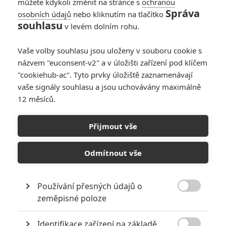
můžete kdykoli změnit na stránce s
ochranou
Správa
osobních údajů
nebo kliknutím na tlačítko
souhlasu
v levém dolním rohu.
Vaše volby souhlasu jsou uloženy v souboru cookie s
názvem "euconsent-v2" a v úložišti zařízení pod klíčem
"cookiehub-ac". Tyto prvky úložiště zaznamenávají
vaše signály souhlasu a jsou uchovávány maximálně
12 měsíců.
Není čas zemřít: Nová
bondovka bude možná ze
Přijmout vše
všech nejdelší
Odmítnout vše
Napsal:
Jakub Vrba - (JamesVsalix)
, 02.02.2020 19:25
Používání přesných údajů o

zeměpisné poloze
Identifikace zařízení na základě