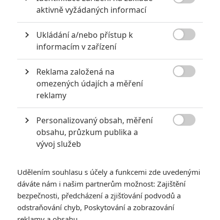

aktivně vyžádaných informací
Ukládání a/nebo přístup k

informacím v zařízení
Reklama založená na
MGM

omezených údajích a měření
Zobrazit dalších 9 obrázků
reklamy
Personalizovaný obsah, měření
Protřepat, nemíchat a nechat ležet tak tři hodiny. Není

obsahu, průzkum publika a
čas zemřít by mohla být nejdelší bondovka. Který film ze
vývoj služeb
série dosud drží rekord?
Udělením souhlasu s účely a funkcemi zde uvedenými
KAPITOLA Č.1
dáváte nám i našim partnerům možnost: Zajištění
KAPITOLA Č.2
bezpečnosti, předcházení a zjišťování podvodů a
Poslední film
Daniela Craiga
v roli agenta 007 stále nemá
odstraňování chyb, Poskytování a zobrazování
oficiálně potvrzenou délku stopáže, objevily se však
reklamy a obsahu