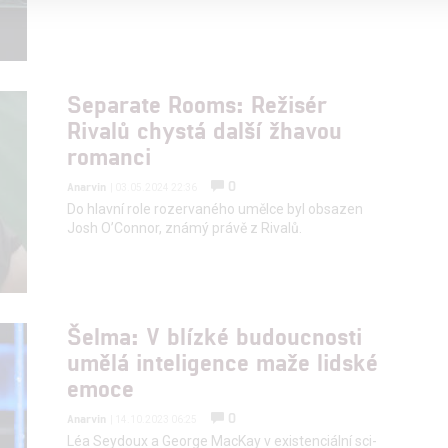
alizovaný obsah, měření obsahu, průzkum publika a vývoj
Separate Rooms: Režisér
hlasu s účely a funkcemi zde uvedenými dáváte nám i našim pa
Rivalů chystá další žhavou
štění bezpečnosti, předcházení a zjišťování podvodů a odstraňov
romanci
a zobrazování reklamy a obsahu
0
Anarvin
| 03.05.2024 22:36
Do hlavní role rozervaného umělce byl obsazen
Josh O’Connor, známý právě z Rivalů.
Šelma: V blízké budoucnosti
umělá inteligence maže lidské
emoce
0
Anarvin
| 14.10.2023 06:25
Léa Seydoux a George MacKay v existenciální sci-