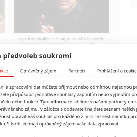
Kdysi hvězda akčních filmů, dnes král céčkových
slátanin, protagonista bizarní policejní reality
show nebo zvláštní velvyslanec Ruska.
 předvoleb soukromí
nkce
Oprávněný zájem
Partneři
Prohlášení o cookie
í a zpracování dat můžete přijmout nebo odmítnou najednou po
Maska červené smrti: Šlechta
žete přizpůsobit jednotlivé souhlasy zapnutím nebo vypnutím pře
se ukryje před morem na
účelu nebo funkce. Tyto informace sdílíme s našimi partnery na 
hradě plném orgií
rávněného zájmu. V záložce s dodavateli najdete seznam našich 
ost upravit váš souhlas pro každého z nich i vznést námitku pro
0
Anarvin
| 18.02.2026 06:00
 kteří tvrdí, že mají oprávněný zájem vaše data zpracovat.
Natáčení zatraceně divoké verze E.A. Poa začalo.
Známce celé ústřední obsazení.