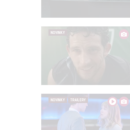
Person
služeb
NOVINKY
Udělením sou
možnost: Zaji
Poskytování 
NOVINKY
TRAILERY