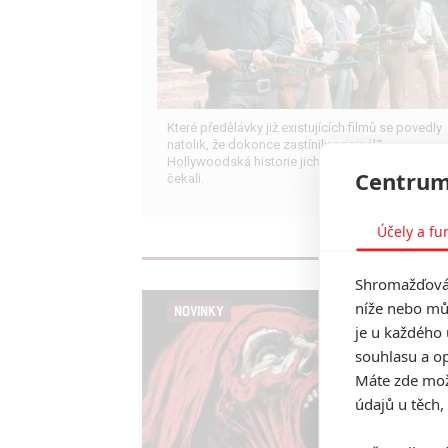
Které předělávky již existujících filmů se povedly
natolik, že dokonce zastínily originál?
Hollywoodská historie jich ukrývá víc, než byste
Centrum
čekali.
Účely a fu
Shromažďován
níže nebo mů
NOVINKY
je u každého 
souhlasu a op
Máte zde možn
údajů u těch,