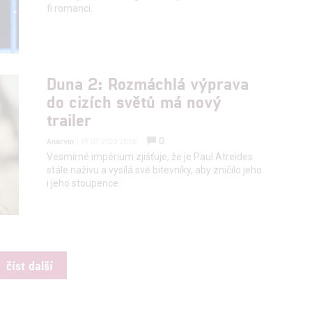
fi romanci.
Duna 2: Rozmáchlá výprava
do cizích světů má nový
trailer
0
Anarvin
| 19.07.2023 20:58
Vesmírné impérium zjišťuje, že je Paul Atreides
stále naživu a vysílá své bitevníky, aby zničilo jeho
i jeho stoupence.
číst další