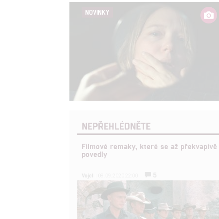
NOVINKY
NEPŘEHLÉDNĚTE
Filmové remaky, které se až překvapivě
povedly
5
Vojcl
| 08.09.2020 22:00