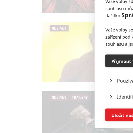
Vaše volby zd
souhlasu můž
Spr
tlačítko
NOVINKY
Vaše volby so
zařízení pod 
souhlasu a j
Přijmout 
Použív
Identif
NOVINKY
TRAILERY
Ukládán
Uložit na
Reklam