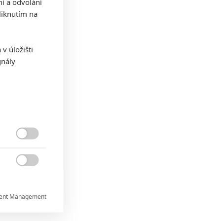
ní a odvolání
iknutím na
v úložišti
gnály


ent Management
