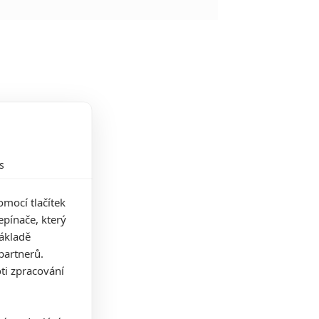
s
mocí tlačítek
pínače, který
základě
partnerů.
ti zpracování