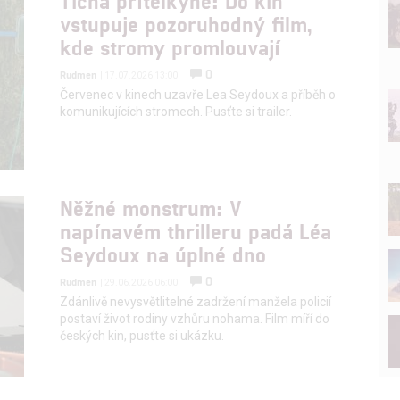
Tichá přítelkyně: Do kin
vstupuje pozoruhodný film,
kde stromy promlouvají
0
Rudmen
| 17.07.2026 13:00
Červenec v kinech uzavře Lea Seydoux a příběh o
komunikujících stromech. Pusťte si trailer.
Něžné monstrum: V
napínavém thrilleru padá Léa
Seydoux na úplné dno
0
Rudmen
| 29.06.2026 06:00
Zdánlivě nevysvětlitelné zadržení manžela policií
postaví život rodiny vzhůru nohama. Film míří do
českých kin, pusťte si ukázku.