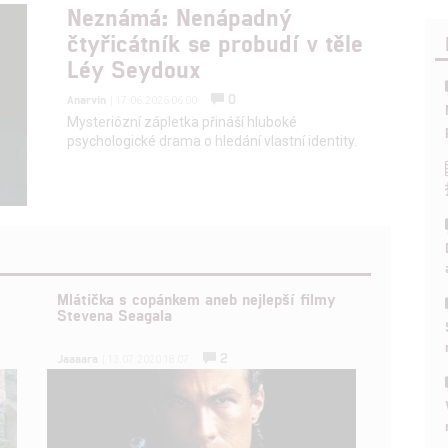
Neznámá: Nenápadný
čtyřicátník se probudí v těle
Léy Seydoux
0
Anarvin
| 17.06.2026 06:00
Mysteriózní zápletka přináší hluboké
psychologické drama o hledání vlastní identity.
Mlátička s copánkem aneb nejlepší filmy
Stevena Seagala
2
Jaaaara
| 13.07.2020 18:07