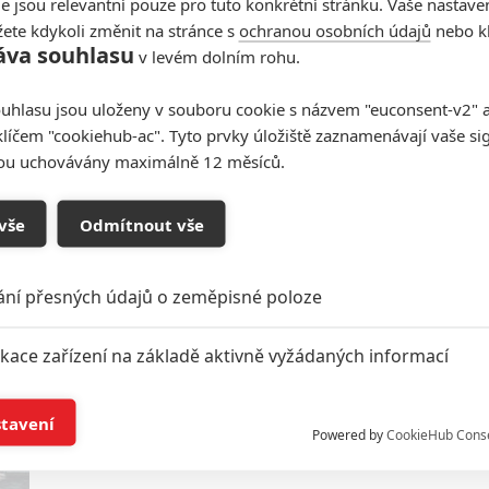
e jsou relevantní pouze pro tuto konkrétní stránku. Vaše nastave
ete kdykoli změnit na stránce s
ochranou osobních údajů
nebo kl
áva souhlasu
v levém dolním rohu.
Alpha Gang: Bautista, Tatum a
uhlasu jsou uloženy v souboru cookie s názvem "euconsent-v2" a 
další jako mimozemšťané v
klíčem "cookiehub-ac". Tyto prvky úložiště zaznamenávají vaše si
nové komedii
sou uchovávány maximálně 12 měsíců.
0
Anarvin
| 30.10.2024 13:01
Mimozemským nájezdníkům zhatí dobyvačné
vše
Odmítnout vše
plány odporná pozemská zbraň: Emoce.
ání přesných údajů o zeměpisné poloze
Šelma: Trailer na sci-fi, kde
ikace zařízení na základě aktivně vyžádaných informací
AI ovládá naše emoce
0
í a/nebo přístup k informacím v zařízení
Anarvin
| 19.05.2024 22:32
stavení
Powered by
CookieHub Cons
Vydejte se s Léou Seydoux a Georgem
MacKayem do minulých životů.
a založená na omezených údajích a měření reklamy