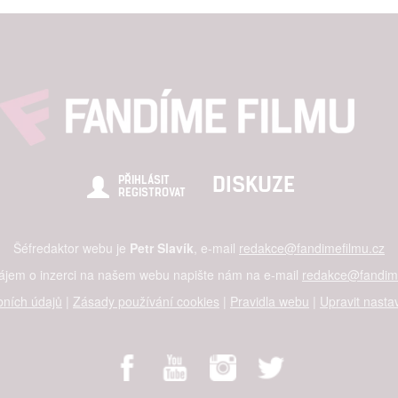
DISKUZE
PŘIHLÁSIT
REGISTROVAT
Šéfredaktor webu je
Petr Slavík
, e-mail
redakce@fandimefilmu.cz
zájem o inzerci na našem webu napište nám na e-mail
redakce@fandime
ních údajů
|
Zásady používání cookies
|
Pravidla webu
|
Upravit nasta