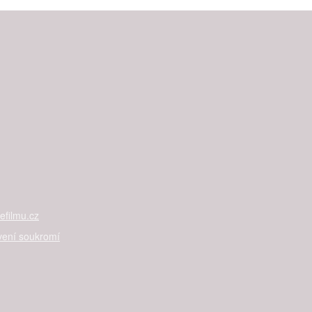
filmu.cz
vení soukromí