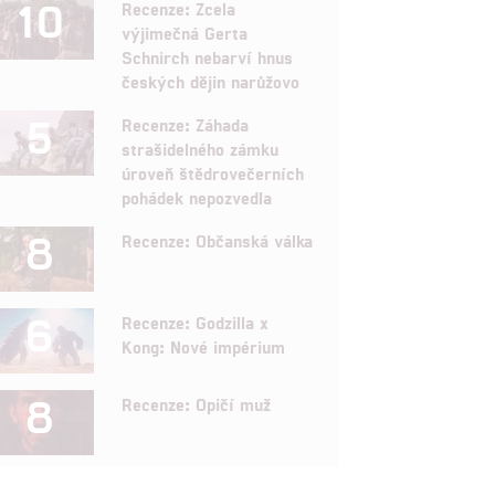
10
Recenze: Zcela
výjimečná Gerta
Schnirch nebarví hnus
českých dějin narůžovo
5
Recenze: Záhada
strašidelného zámku
úroveň štědrovečerních
pohádek nepozvedla
8
Recenze: Občanská válka
6
Recenze: Godzilla x
Kong: Nové impérium
8
Recenze: Opičí muž