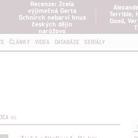
Recenze: Zcela
Alexand
výjimečná Gerta
Terrible, 
Schnirch nebarví hnus
Good, Ve
českých dějin
T
narůžovo
ZE
ČLÁNKY
VIDEA
DATABÁZE
SERIÁLY
IDEA
(0)