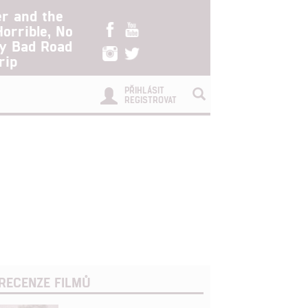
er and the
Horrible, No
ry Bad Road
rip
PŘIHLÁSIT
REGISTROVAT
RECENZE FILMŮ