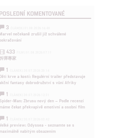
POSLEDNÍ KOMENTOVANÉ
3
ČLÁNEK | 01.08.2026 16:40
Marvel nečekaně zrušil již schválené
pokračování
433
FILM | 01.08.2026 07:11
拆彈專家
1
ČLÁNEK | 30.07.2026 20:14
Děti krve a kostí: Regulérní trailer představuje
akční fantasy dobrodružství s vůní Afriky
1
ČLÁNEK | 30.07.2026 12:31
Spider-Man: Zbrusu nový den – Podle recenzí
máme čekat překvapivě emotivní a osobní film
1
ČLÁNEK | 30.07.2026 03:42
Velké preview: Odyssea - seznamte se s
maximálně nabitým obsazením