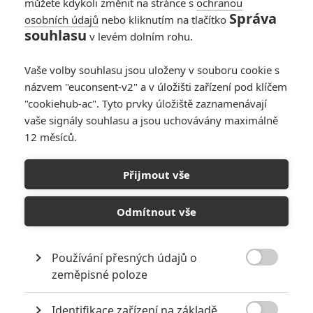
můžete kdykoli změnit na stránce s
ochranou
Správa
osobních údajů
nebo kliknutím na tlačítko
souhlasu
v levém dolním rohu.
Vaše volby souhlasu jsou uloženy v souboru cookie s
názvem "euconsent-v2" a v úložišti zařízení pod klíčem
"cookiehub-ac". Tyto prvky úložiště zaznamenávají
vaše signály souhlasu a jsou uchovávány maximálně
12 měsíců.
Koronavirus v Číně zmrazil
i filmový průmysl
Přijmout vše
Napsal:
Jaroslav Mrázek - (Jaaaara)
, 27.01.2020 17:29
Odmítnout vše
Používání přesných údajů o

zeměpisné poloze
Identifikace zařízení na základě