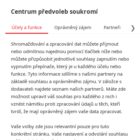
Centrum předvoleb soukromí
❯
Účely a funkce
Oprávněný zájem
Partneři
Pro
Tog
Shromažďování a zpracování dat můžete přijmout
navi
nebo odmítnou najednou pomocí tlačítek níže nebo
můžete přizpůsobit jednotlivé souhlasy zapnutím nebo
vypnutím přepínače, který je u každého účelu nebo
funkce. Tyto informace sdílíme s našimi partnery na
základě souhlasu a oprávněného zájmu. V záložce s
dodavateli najdete seznam našich partnerů. Máte zde
možnost upravit váš souhlas pro každého z nich i
vznést námitku proti zpracování údajů u těch, kteří
tvrdí, že mají oprávněný zájem vaše data zpracovat.
Vaše volby zde jsou relevantní pouze pro tuto
konkrétní stránku. Vaše nastavení a odvolání souhlasu