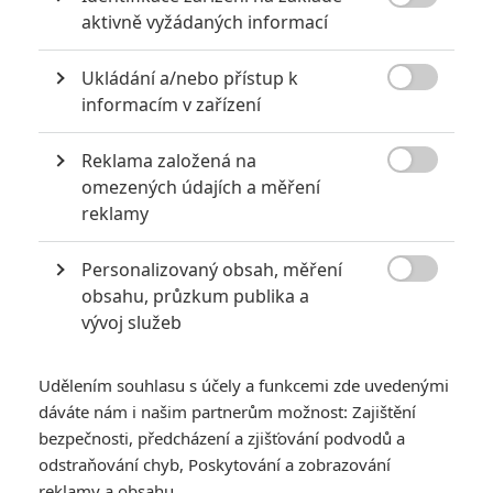

aktivně vyžádaných informací
Ukládání a/nebo přístup k

informacím v zařízení
Warner Bros. Pictures
Reklama založená na
Zobrazit další 1 obrázek

omezených údajích a měření
reklamy
Posunuté premiéry, zavřená kina, propady tržeb.
Personalizovaný obsah, měření
Nebezpečný koronavirus pomalu zaplavuje Čínu, když

obsahu, průzkum publika a
poslední čínskou provincií, kde nebyl výskyt nahlášen,
vývoj služeb
zůstává Tibet. Výskyt onemocnění již byl navíc potvrzen i
mimo Čínu. Nejenže se virus šíří v rámci Asie, ale hlášeny už
Udělením souhlasu s účely a funkcemi zde uvedenými
jsou i případy ve Spojených státech, Francii, Austrálii či
dáváte nám i našim partnerům možnost: Zajištění
Rakousku. První podezření se objevila i v Česku (zatím s
bezpečnosti, předcházení a zjišťování podvodů a
negativním výsledkem). Současně bylo oznámeno, že
odstraňování chyb, Poskytování a zobrazování
schopnost šíření nového koronaviru sílí, což do budoucna
reklamy a obsahu