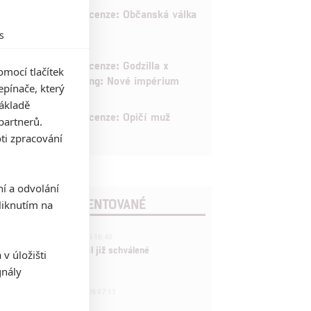
8
Recenze: Občanská válka
s
6
Recenze: Godzilla x
mocí tlačítek
Kong: Nové impérium
pínače, který
základě
8
Recenze: Opičí muž
partnerů.
ti zpracování
ní a odvolání
POSLEDNÍ KOMENTOVANÉ
iknutím na
3
ČLÁNEK | 01.08.2026 16:40
Marvel nečekaně zrušil již schválené
v úložišti
pokračování
gnály
433
FILM | 01.08.2026 07:11
拆彈專家