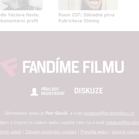
odle Václava Havla:
Room 237: Důkladná pitva
kumentární profil
Kubrickova Shining
DISKUZE
PŘIHLÁSIT
REGISTROVAT
Šéfredaktor webu je
Petr Slavík
, e-mail
redakce@fandimefilmu.cz
zájem o inzerci na našem webu napište nám na e-mail
redakce@fandime
ních údajů
|
Zásady používání cookies
|
Pravidla webu
|
Upravit nasta