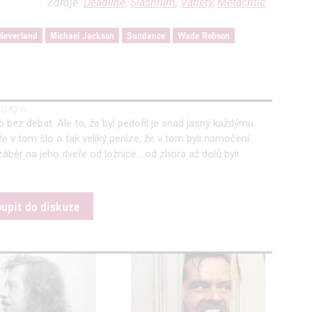
Zdroje:
Deadline
,
Slashfilm
,
Variety
,
Metacritic
Neverland
Michael Jackson
Sundance
Wade Robson
0
0
o bez debat. Ale to, že byl pedofil je snad jasný každýmu
že v tom šlo o tak veliký peníze, že v tom byli namočení
 záběr na jeho dveře od ložnice....od zhora až dolů byli
oupit do diskuze