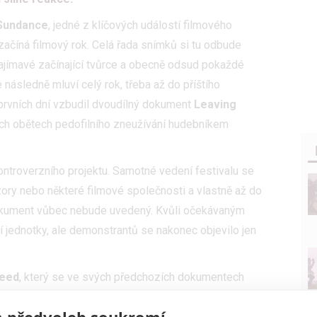
Sundance
, jedné z klíčových událostí filmového
ačíná filmový rok. Celá řada snímků si tu odbude
zajímavé začínající tvůrce a obecně odsud pokaždé
 následně mluví celý rok, třeba až do příštího
prvních dní vzbudil dvoudílný dokument
Leaving
ých obětech pedofilního zneužívání hudebníkem
ntroverzního projektu. Samotné vedení festivalu se
ory nebo některé filmové společnosti a vlastně až do
dokument vůbec nebude uvedený. Kvůli očekávaným
í jednotky, ale demonstrantů se nakonec objevilo jen
eed
, který se ve svých předchozích dokumentech
 boj s ISIS, praní ruských špinavých peněz a další
 předvoleb soukromí
 novinka není z filmařského hlediska nikterak okázalá