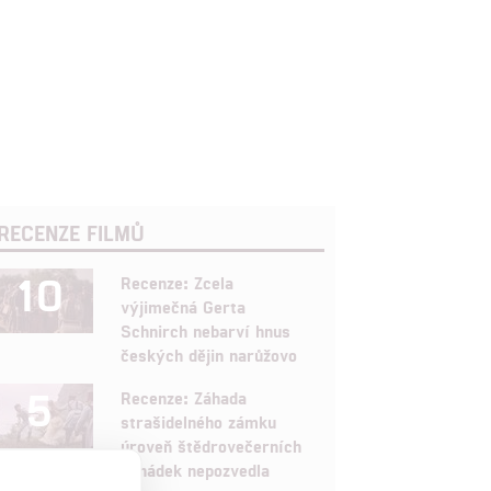
RECENZE FILMŮ
10
Recenze: Zcela
výjimečná Gerta
Schnirch nebarví hnus
českých dějin narůžovo
5
Recenze: Záhada
strašidelného zámku
úroveň štědrovečerních
pohádek nepozvedla