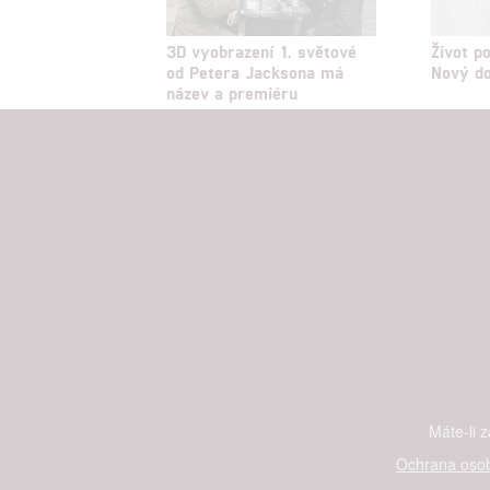
3D vyobrazení 1. světové
Život p
od Petera Jacksona má
Nový do
název a premiéru
Máte-li 
Ochrana osob