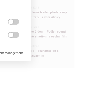
1
ČLÁNEK | 30.07.2026 20:14
Děti krve a kostí: Regulérní trailer představuje
akční fantasy dobrodružství s vůní Afriky
1

ČLÁNEK | 30.07.2026 12:31
Spider-Man: Zbrusu nový den – Podle recenzí
máme čekat překvapivě emotivní a osobní film

1
ČLÁNEK | 30.07.2026 03:42
Velké preview: Odyssea - seznamte se s
ent Management

maximálně nabitým obsazením


rtnerům
ání chyb,