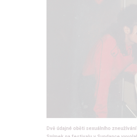
Dvě údajné oběti sexuálního zneužíván
Snímek na festivalu v Sundance vyvolal