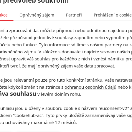
rmací, které chce novinář divákům předat. Film je
nkce
Oprávněný zájem
Partneři
Prohlášení o cookie
yho Safechucka
, kteří před několika lety oba obvinili
í a zpracování dat můžete přijmout nebo odmítnou najednou po
 komplexní obraz obvinění, která Jacksona po
žete přizpůsobit jednotlivé souhlasy zapnutím nebo vypnutím pře
účelu nebo funkce. Tyto informace sdílíme s našimi partnery na 
 přehled všech obvinění, nenabízí přehled důkazů, které
rávněného zájmu. V záložce s dodavateli najdete seznam našich 
cely, nenabízí Jacksonův psychologický profil a nijak
ost upravit váš souhlas pro každého z nich i vznést námitku pro
Safechucka.
 kteří tvrdí, že mají oprávněný zájem vaše data zpracovat.
ětí (údajného) sexuálního násilí, které popisují svoje
e jsou relevantní pouze pro tuto konkrétní stránku. Vaše nastave
le dvou mužů v dokumentu vystupují také jejich rodiny
ete kdykoli změnit na stránce s
ochranou osobních údajů
nebo kl
dně otevřená, nevyhýbá se nepříjemným detailům a
áva souhlasu
v levém dolním rohu.
ující a šokující a často zmiňují také to, že na ně
 věrohodně.
uhlasu jsou uloženy v souboru cookie s názvem "euconsent-v2" a 
klíčem "cookiehub-ac". Tyto prvky úložiště zaznamenávají vaše si
onovi příznivci, ale také společnost, která spravuje
sou uchovávány maximálně 12 měsíců.
 bulvární šmíru, která viní Jacksona z věcí, které už v