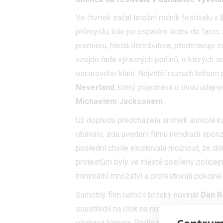
Ve čtvrtek začal letošní ročník festivalu v
průmyslu, kde po ospalém lednu de facto z
premiéru, hledá distributora, představuje 
vzejde řada výrazných počinů, o kterých se
oscarového klání. Největší rozruch během 
Neverland
, který pojednává o dvou údajn
Michaelem Jacksonem
.
Už dopředu předcházela snímek aureola ko
obávalo, zda uvedení filmu neodradí sponz
poslední chvíle existovala možnost, že 
protestům byly ve městě posíleny policejn
minimální množství a protestovali pokojně.
Samotný film natočil britský novinář
Dan R
soustředil na útok na noviny Charlie Hebdo,
Centrum
ožehavá témata. Podle recenzentů ani jeho