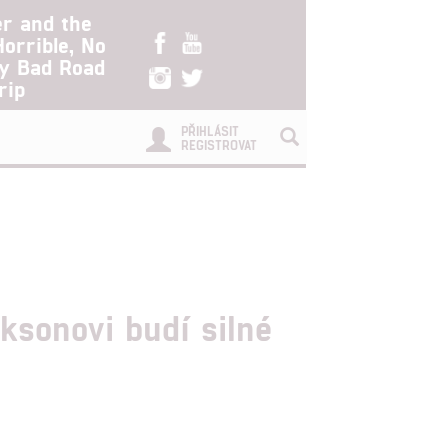
er and the
Horrible, No
ry Bad Road
rip
PŘIHLÁSIT
REGISTROVAT
ksonovi budí silné