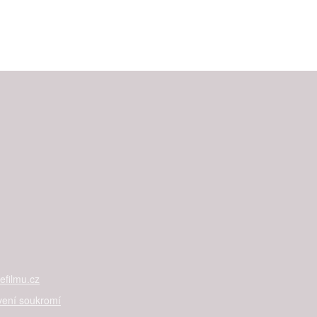
filmu.cz
vení soukromí