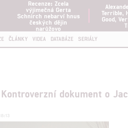
Recenze: Zcela
Alexand
výjimečná Gerta
Terrible, 
Schnirch nebarví hnus
Good, Ve
českých dějin
T
narůžovo
ZE
ČLÁNKY
VIDEA
DATABÁZE
SERIÁLY
 Kontroverzní dokument o Jac
18:13