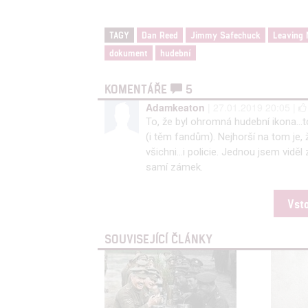
TAGY
Dan Reed
Jimmy Safechuck
Leaving 
dokument
hudební
KOMENTÁŘE
5
Adamkeaton
| 27.01.2019 20:05 |
To, že byl ohromná hudební ikona...t
(i těm fandům). Nejhorší na tom je, 
všichni...i policie. Jednou jsem viděl
samí zámek.
Vst
SOUVISEJÍCÍ ČLÁNKY