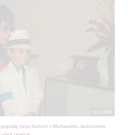
HBO
í popsaly svou historii s Michaelem Jacksonem.
 silné reakce.