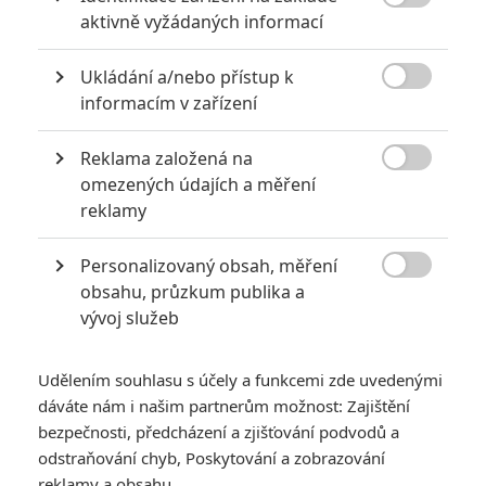

aktivně vyžádaných informací
Ukládání a/nebo přístup k

informacím v zařízení
Reklama založená na

omezených údajích a měření
Zobrazit dalších 17 obrázků
reklamy
Personalizovaný obsah, měření
Mila Kunis a Kate McKinnon jsou ve filmu dvě obyčejné

obsahu, průzkum publika a
holky, které si hrají na Jany Bondové.
vývoj služeb
Mila Kunis
(
Jupiter vychází, Matky na tahu
) a
Kate
McKinnon
(
Krotitelé duchů, Pařba o Vánocích
) si zahrály dvě
Udělením souhlasu s účely a funkcemi zde uvedenými
kamarádky, které se dostaly do pořádné šlamastiky. Jednoho
dáváte nám i našim partnerům možnost: Zajištění
dne se u nich doma ukáže bývalý jedné z nich (
Justin
bezpečnosti, předcházení a zjišťování podvodů a
odstraňování chyb, Poskytování a zobrazování
Theroux
), kterému jsou v patách nebezpeční zabijáci. Obě
reklamy a obsahu