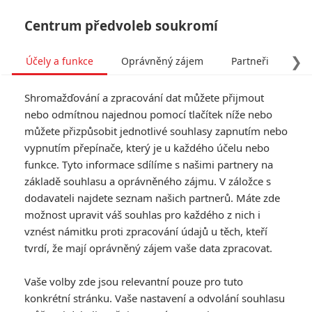
Centrum předvoleb soukromí
❯
Účely a funkce
Oprávněný zájem
Partneři
Pro
Tog
Shromažďování a zpracování dat můžete přijmout
navi
nebo odmítnou najednou pomocí tlačítek níže nebo
můžete přizpůsobit jednotlivé souhlasy zapnutím nebo
vypnutím přepínače, který je u každého účelu nebo
funkce. Tyto informace sdílíme s našimi partnery na
základě souhlasu a oprávněného zájmu. V záložce s
dodavateli najdete seznam našich partnerů. Máte zde
možnost upravit váš souhlas pro každého z nich i
vznést námitku proti zpracování údajů u těch, kteří
tvrdí, že mají oprávněný zájem vaše data zpracovat.
Vaše volby zde jsou relevantní pouze pro tuto
konkrétní stránku. Vaše nastavení a odvolání souhlasu