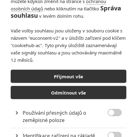
můžete kdykoli změnit na stránce s
ochranou
Správa
osobních údajů
nebo kliknutím na tlačítko
souhlasu
v levém dolním rohu.
Vaše volby souhlasu jsou uloženy v souboru cookie s
názvem "euconsent-v2" a v úložišti zařízení pod klíčem
"cookiehub-ac". Tyto prvky úložiště zaznamenávají
vaše signály souhlasu a jsou uchovávány maximálně
12 měsíců.
Špión, který mi dal
kopačky: Další Hollywood
Přijmout vše
natáčený v Česku
Odmítnout vše
Napsal:
Petr Slavík - (Anarvin)
, 28.05.2018 19:38
Používání přesných údajů o

zeměpisné poloze
Identifikace zařízení na základě