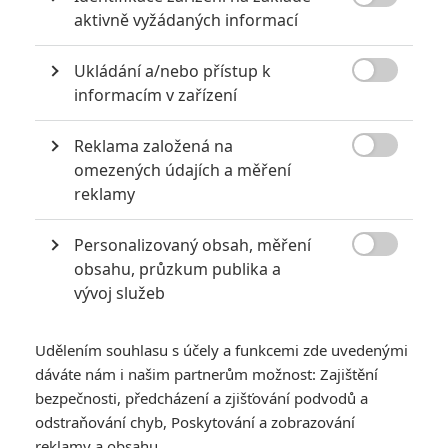

aktivně vyžádaných informací
Ukládání a/nebo přístup k

informacím v zařízení
Reklama založená na
Universal Pictures

omezených údajích a měření
Zobrazit další 3 obrázky
reklamy
Personalizovaný obsah, měření
Michael Fassbender vyšetřuje sériového vraha, který na

obsahu, průzkum publika a
místě činu staví sněhové panáky. Jak se první filmový
vývoj služeb
případ populárního detektiva vydařil?
Jo Nesbø
je u nás jako románový autor skutečně populární,
Udělením souhlasu s účely a funkcemi zde uvedenými
takže zfilmování jeho
Sněhuláka
bylo vyhlíženo se značným
dáváte nám i našim partnerům možnost: Zajištění
napětím. Nakolik se jedná o dobrou adaptaci předlohy, to
bezpečnosti, předcházení a zjišťování podvodů a
musí posoudit v komentářích pod článkem čtenáři. Já vás
odstraňování chyb, Poskytování a zobrazování
reklamy a obsahu