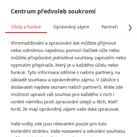
Centrum předvoleb soukromí
❯
Účely a funkce
Oprávněný zájem
Partneři
Pro
Tog
Shromažďování a zpracování dat můžete přijmout
navi
nebo odmítnou najednou pomocí tlačítek níže nebo
můžete přizpůsobit jednotlivé souhlasy zapnutím nebo
vypnutím přepínače, který je u každého účelu nebo
funkce. Tyto informace sdílíme s našimi partnery na
základě souhlasu a oprávněného zájmu. V záložce s
dodavateli najdete seznam našich partnerů. Máte zde
možnost upravit váš souhlas pro každého z nich i
vznést námitku proti zpracování údajů u těch, kteří
tvrdí, že mají oprávněný zájem vaše data zpracovat.
Vaše volby zde jsou relevantní pouze pro tuto
konkrétní stránku. Vaše nastavení a odvolání souhlasu