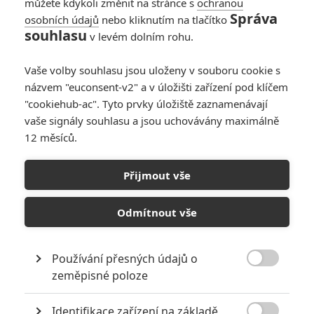
můžete kdykoli změnit na stránce s
ochranou
Správa
osobních údajů
nebo kliknutím na tlačítko
souhlasu
v levém dolním rohu.
Vaše volby souhlasu jsou uloženy v souboru cookie s
názvem "euconsent-v2" a v úložišti zařízení pod klíčem
"cookiehub-ac". Tyto prvky úložiště zaznamenávají
vaše signály souhlasu a jsou uchovávány maximálně
12 měsíců.
Sněhulák: První dojmy z
adaptace detektivky od Jo
Přijmout vše
Nesbøho
Odmítnout vše
Napsal:
Petr Slavík - (Anarvin)
, 12.10.2017 15:41
Používání přesných údajů o

zeměpisné poloze
Identifikace zařízení na základě