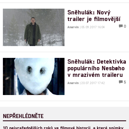
Sněhulák: Nový
trailer je filmovější
0
Anarvin
| 05.09.2017 16:04
Sněhulák: Detektivka
populárního Nesbøho
v mrazivém traileru
5
Anarvin
| 20.07.2017 17:42
NEPŘEHLÉDNĚTE
10 nejvražednějších roků ve filmové historii, a které snímky