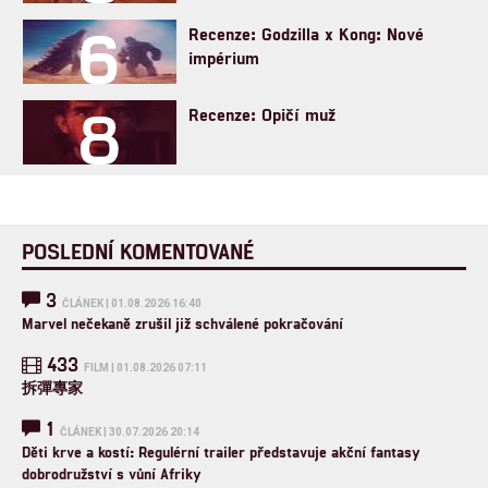
6
Recenze: Godzilla x Kong: Nové
impérium
8
Recenze: Opičí muž
POSLEDNÍ KOMENTOVANÉ
3
ČLÁNEK | 01.08.2026 16:40
Marvel nečekaně zrušil již schválené pokračování
433
FILM | 01.08.2026 07:11
拆彈專家
1
ČLÁNEK | 30.07.2026 20:14
Děti krve a kostí: Regulérní trailer představuje akční fantasy
dobrodružství s vůní Afriky