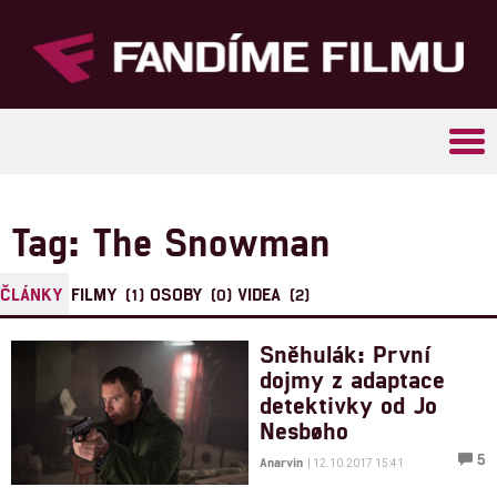
Tog
navi
Tag: The Snowman
ČLÁNKY
FILMY
OSOBY
VIDEA
(1)
(0)
(2)
Sněhulák: První
dojmy z adaptace
detektivky od Jo
Nesbøho
5
Anarvin
| 12.10.2017 15:41