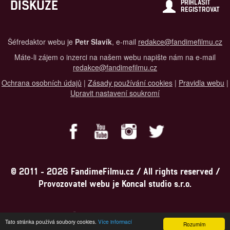
DISKUZE
PŘIHLÁSIT
REGISTROVAT
Šéfredaktor webu je
Petr Slavík
, e-mail
redakce@fandimefilmu.cz
Máte-li zájem o inzerci na našem webu napište nám na e-mail
redakce@fandimefilmu.cz
Ochrana osobních údajů
|
Zásady používání cookies
|
Pravidla webu
|
Upravit nastavení soukromí
© 2011 - 2026 FandimeFilmu.cz / All rights reserved /
Provozovatel webu je Koncal studio s.r.o.
Koncal studio s.r.o., IČO: 03604071, Lýskova 2073/57, Stodůlky, 155
Tato stránka používá soubory cookies.
Více informací
Rozumím
00, Praha 5