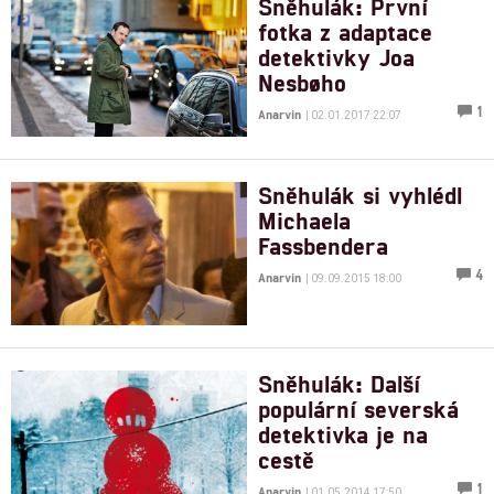
Sněhulák: První
fotka z adaptace
detektivky Joa
Nesbøho
1
Anarvin
| 02.01.2017 22:07
Sněhulák si vyhlédl
Michaela
Fassbendera
4
Anarvin
| 09.09.2015 18:00
Sněhulák: Další
populární severská
detektivka je na
cestě
1
Anarvin
| 01.05.2014 17:50