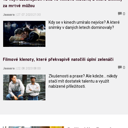
za mrtvé můžou
0
Jaaaara
| 27.07.2020 21:30
Kdy se v kinech umíralo nejvíce? A které
snímky v daných letech dominovaly?
Filmové klenoty, které překvapivě natočili úplní zelenáči
0
Jaaaara
| 22.08.2020 08:00
Zkušenosti a praxe? Ale kdeže... někdy
stačí mít dostatek talentu a využít
nabízené příležitosti.