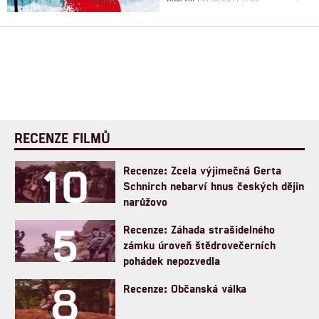
RECENZE FILMŮ
10
Recenze: Zcela výjimečná Gerta
Schnirch nebarví hnus českých dějin
narůžovo
5
Recenze: Záhada strašidelného
zámku úroveň štědrovečerních
pohádek nepozvedla
8
Recenze: Občanská válka