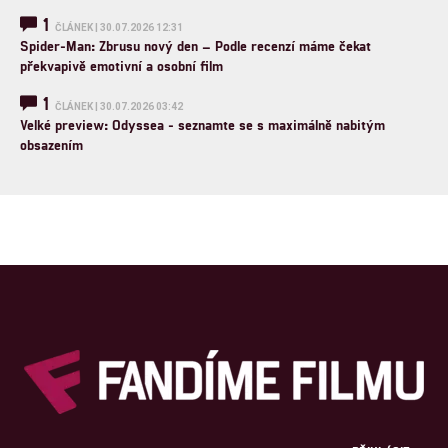
1
ČLÁNEK | 30.07.2026 12:31
Spider-Man: Zbrusu nový den – Podle recenzí máme čekat
překvapivě emotivní a osobní film
1
ČLÁNEK | 30.07.2026 03:42
Velké preview: Odyssea - seznamte se s maximálně nabitým
obsazením